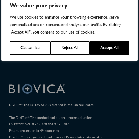
28
We value your privacy
We use cookies to enhance your browsing experience, serve
Publications
personalized ads or content, and analyze our traffic. By clicking
"Accept All", you consent to our use of cookies.
32
Customize
Reject All
Accept All
Pharma Projects
DiviTum
TKa is FDA 510(k) cleared in the United States.
®
The DiviTum
TKa method and kit are protected under
®
US Patent Nos. 8,765,378 and 9,376,707.
Patent protection in 49 countries
DiviTum
is a registered trademark of Biovica International AB
®