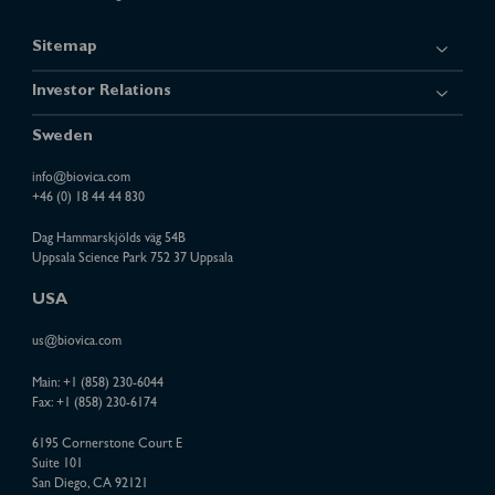
Sitemap
Investor Relations
Sweden
info@biovica.com
+46 (0) 18 44 44 830
Dag Hammarskjölds väg 54B
Uppsala Science Park 752 37 Uppsala
USA
us@biovica.com
Main:
+1 (858) 230-6044
Fax: +1 (858) 230-6174
6195 Cornerstone Court E
Suite 101
San Diego, CA 92121