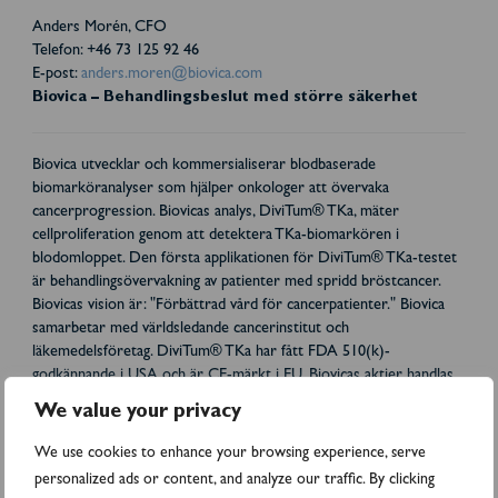
Anders Morén, CFO
Telefon: +46 73 125 92 46
E-post:
anders.moren@biovica.com
Biovica – Behandlingsbeslut med större säkerhet
Biovica utvecklar och kommersialiserar blodbaserade
biomarköranalyser som hjälper onkologer att övervaka
cancerprogression. Biovicas analys, DiviTum® TKa, mäter
cellproliferation genom att detektera TKa-biomarkören i
blodomloppet. Den första applikationen för DiviTum® TKa-testet
är behandlingsövervakning av patienter med spridd bröstcancer.
Biovicas vision är: "Förbättrad vård för cancerpatienter." Biovica
samarbetar med världsledande cancerinstitut och
läkemedelsföretag. DiviTum® TKa har fått FDA 510(k)-
godkännande i USA och är CE-märkt i EU. Biovicas aktier handlas
på Nasdaq First North Premier Growth Market (BIOVIC B).
We value your privacy
FNCA Sweden AB är företagets Certified Adviser. För mer
information, besök: www.biovica.com
We use cookies to enhance your browsing experience, serve
Bifogade filer
personalized ads or content, and analyze our traffic. By clicking