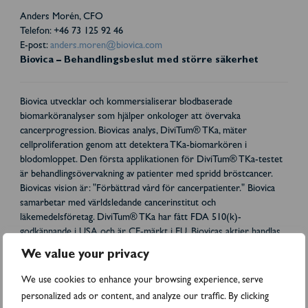
Anders Morén, CFO
Telefon: +46 73 125 92 46
E-post:
anders.moren@biovica.com
Biovica – Behandlingsbeslut med större säkerhet
Biovica utvecklar och kommersialiserar blodbaserade
biomarköranalyser som hjälper onkologer att övervaka
cancerprogression. Biovicas analys, DiviTum® TKa, mäter
cellproliferation genom att detektera TKa-biomarkören i
blodomloppet. Den första applikationen för DiviTum® TKa-testet
är behandlingsövervakning av patienter med spridd bröstcancer.
Biovicas vision är: "Förbättrad vård för cancerpatienter." Biovica
samarbetar med världsledande cancerinstitut och
läkemedelsföretag. DiviTum® TKa har fått FDA 510(k)-
godkännande i USA och är CE-märkt i EU. Biovicas aktier handlas
på Nasdaq First North Premier Growth Market (BIOVIC B).
We value your privacy
FNCA Sweden AB är företagets Certified Adviser. För mer
information, besök: www.biovica.com
We use cookies to enhance your browsing experience, serve
Bifogade filer
personalized ads or content, and analyze our traffic. By clicking