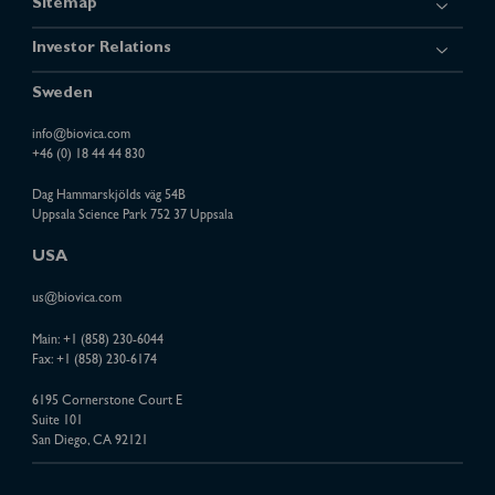
Sitemap
Investor Relations
Sweden
info@biovica.com
+46 (0) 18 44 44 830
Dag Hammarskjölds väg 54B
Uppsala Science Park 752 37 Uppsala
USA
us@biovica.com
Main:
+1 (858) 230-6044
Fax: +1 (858) 230-6174
6195 Cornerstone Court E
Suite 101
San Diego, CA 92121