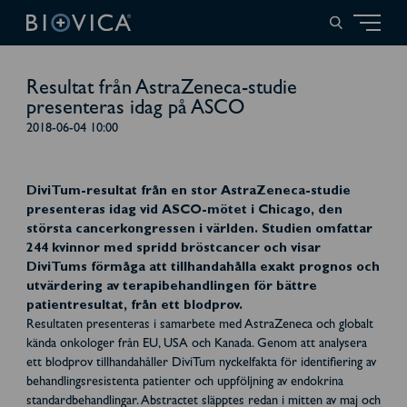
Resultat från AstraZeneca-studie
presenteras idag på ASCO
2018-06-04 10:00
DiviTum-resultat från en stor AstraZeneca-studie
presenteras idag vid ASCO-mötet i Chicago, den
största cancerkongressen i världen. Studien omfattar
244 kvinnor med spridd bröstcancer och visar
DiviTums förmåga att tillhandahålla exakt prognos och
utvärdering av terapibehandlingen för bättre
patientresultat, från ett blodprov.
Resultaten presenteras i samarbete med AstraZeneca och globalt
kända onkologer från EU, USA och Kanada. Genom att analysera
ett blodprov tillhandahåller DiviTum nyckelfakta för identifiering av
behandlingsresistenta patienter och uppföljning av endokrina
standardbehandlingar. Abstractet släpptes redan i mitten av maj och