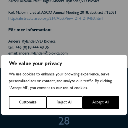
bättre patientutfall.”
säger Anders Rylander, VD Biovica.
Ref. Malorni L et al, ASCO Annual Meeting 2018; abstract #12031
http://abstracts.asco.org/214/AbstView_214_219453.html
För mer information:
Anders Rylander, VD Biovica
tel.: +46 (0)18 444 48 35
email: anders.rylander@biovica.com
We value your privacy
We use cookies to enhance your browsing experience, serve
personalized ads or content, and analyze our traffic. By clicking
"Accept All", you consent to our use of cookies.
>4,500
Customize
Reject All
Accept All
Numbers of patients in studies
28