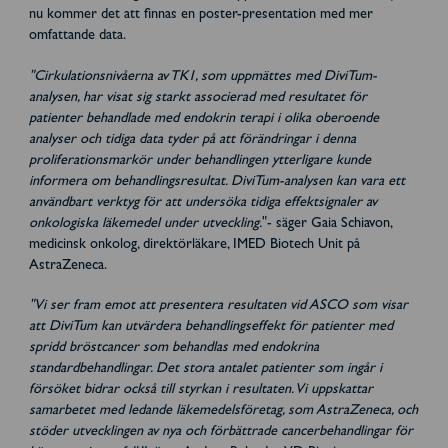
nu kommer det att finnas en poster-presentation med mer
omfattande data.
"Cirkulationsnivåerna av TK1, som uppmättes med DiviTum-
analysen, har visat sig starkt associerad med resultatet för
patienter behandlade med endokrin terapi i olika oberoende
analyser och tidiga data tyder på att förändringar i denna
proliferationsmarkör under behandlingen ytterligare kunde
informera om behandlingsresultat. DiviTum-analysen kan vara ett
användbart verktyg för att undersöka tidiga effektsignaler av
onkologiska läkemedel under utveckling.
"- säger Gaia Schiavon,
medicinsk onkolog, direktörläkare, IMED Biotech Unit på
AstraZeneca.
"Vi ser fram emot att presentera resultaten vid ASCO som visar
att DiviTum kan utvärdera behandlingseffekt för patienter med
spridd bröstcancer som behandlas med endokrina
standardbehandlingar. Det stora antalet patienter som ingår i
försöket bidrar också till styrkan i resultaten. Vi uppskattar
samarbetet med ledande läkemedelsföretag, som AstraZeneca, och
stöder utvecklingen av nya och förbättrade cancerbehandlingar för