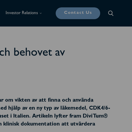
Contact Us
Investor Relations
och behovet av
lar om vikten av att finna och använda
med hjälp av en ny typ av läkemedel, CDK4/6-
et i Italien. Artikeln lyfter fram DiviTum®
h klinisk dokumentation att utvärdera