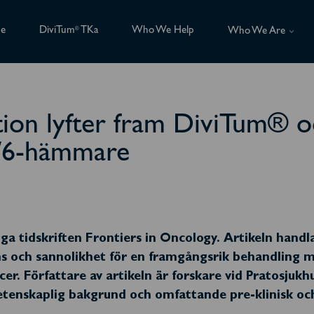
ce
DiviTum
TKa
Who We Help
®
Who We Are
tion lyfter fram DiviTum® 
/6-hämmare
liga tidskriften Frontiers in Oncology. Artikeln hand
tens och sannolikhet för en framgångsrik behandling 
. Författare av artikeln är forskare vid Pratosjukhus
vetenskaplig bakgrund och omfattande pre-klinisk oc