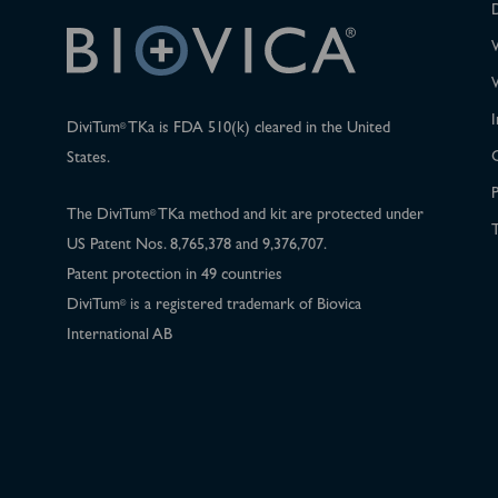
I
DiviTum
TKa is FDA 510(k) cleared in the United
®
States.
P
The DiviTum
TKa method and kit are protected under
®
T
US Patent Nos. 8,765,378 and 9,376,707.
Patent protection in 49 countries
DiviTum
is a registered trademark of Biovica
®
International AB