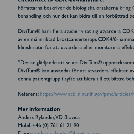
effektivitet av CDK 4/6-hämmare.
Författarna beskriver de biologiska orsakerna kring C
behandling och hur det kan bidra till en förbättrad be
DiviTum®
har i flera studier visat sig utvärdera C
av en målinriktad bröstcancerterapi. CDK4/6-hämmarn
klinisk rutin för att utvärdera eller monitorera effe
”Det är glädjande att se att DiviTum® uppmärksammas
DiviTum® kan användas för att utvärdera effekten av
denna patientgrupp i syfte att bidra till ett bättre beh
Referens:
https://www.ncbi.nlm.nih.gov/pmc/article
Mer information
Anders Rylander, VD Biovica
Mobil: +46 (0) 761 61 21 90