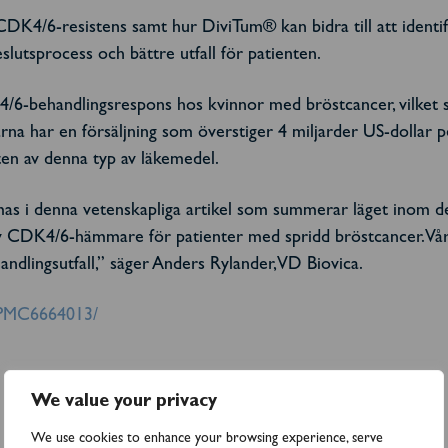
DK4/6-resistens samt hur DiviTum® kan bidra till att identifi
slutsprocess och bättre utfall för patienten.
DK4/6-behandlingsrespons hos kvinnor med bröstcancer, vilket 
a har en försäljning som överstiger 4 miljarder US-dollar p
kten av denna typ av läkemedel.
 i denna vetenskapliga artikel som summerar läget inom det
 CDK4/6-hämmare för patienter med spridd bröstcancer. Vår m
andlingsutfall,
”
säger Anders Rylander, VD Biovica
.
s/PMC6664013/
We value your privacy
We use cookies to enhance your browsing experience, serve