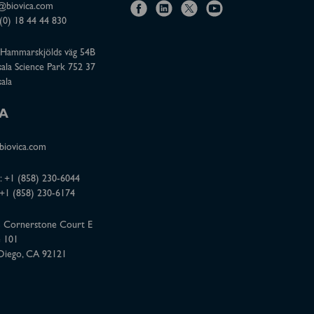
@biovica.com
f
l
x
y
(0) 18 44 44 830
a
i
o
Hammarskjölds väg 54B
c
n
u
ala Science Park 752 37
e
k
t
ala
b
e
u
o
d
b
A
o
i
e
iovica.com
k
n
:
+1 (858) 230-6044
 +1 (858) 230-6174
 Cornerstone Court E
e 101
Diego, CA 92121