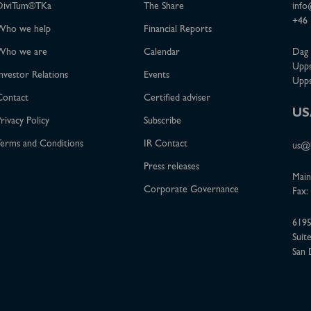
DiviTum®TKa
The Share
info
+46 
Who we help
Financial Reports
Who we are
Calendar
Dag 
Upps
nvestor Relations
Events
Upps
Contact
Certified adviser
US
rivacy Policy
Subscribe
erms and Conditions
IR Contact
us@b
Press releases
Main
Corporate Governance
Fax:
6195
Suit
San 