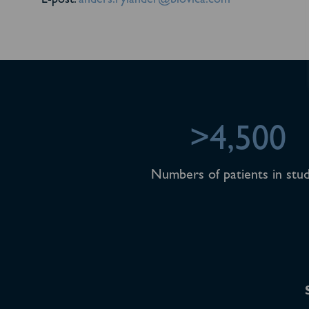
E-post:
anders.rylander@biovica.com
>4,500
Numbers of patients in stud