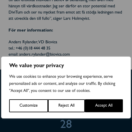
till den enskilda individen i behov av behandling men även med
hänsyn till vårdkostnader. Jag ser därför en stor potential med
DiviTum och ser nu mycket fram emot att få stödja ledningen med
att utveckla den till fullo”, säger Lars Holmqvist.
För mer information:
Anders Rylander, VD Biovica
tel.: +46 (0)18 444 48 35
email: anders.rylander@biovica.com
We value your privacy
We use cookies to enhance your browsing experience, serve
personalized ads or content, and analyze our traffic. By clicking
>4,500
"Accept All", you consent to our use of cookies.
Customize
Reject All
Accept All
Numbers of patients in studies
28