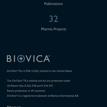
Publications
32
Pharma Projects
DiviTum
TKa is FDA 510(k) cleared in the United States.
®
The DiviTum
TKa method and kit are protected under
®
US Patent Nos. 8,765,378 and 9,376,707.
Patent protection in 49 countries
DiviTum
is a registered trademark of Biovica International AB
®