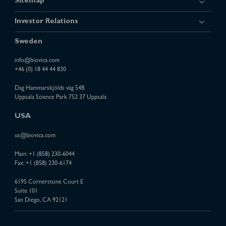
Sitemap
Investor Relations
Sweden
info@biovica.com
+46 (0) 18 44 44 830
Dag Hammarskjölds väg 54B
Uppsala Science Park 752 37 Uppsala
USA
us@biovica.com
Main:
+1 (858) 230-6044
Fax: +1 (858) 230-6174
6195 Cornerstone Court E
Suite 101
San Diego, CA 92121