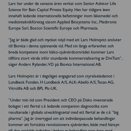
Lars har under de senaste åren verkat som Senior Advisor Life
Science för Bain Capital Private Equity. Han har tidigare även
innehaft ledande internationella befattningar inom läkemedel och
medicinteknikföretag såsom Applied Biosystems Inc., Medtronic
Europe Sarl, Boston Scientific Europe och Pharmacia.
”Jag är både glad och mycket nöjd med att Lars Holmqvist ansluter
till Biovica i denna spännande tid. M
ed sin långa erfarenhet och
breda kompetens inom hälso-sjukvårdsområdet
kommer Lars
tillföra stort värde inför stundande kommersialisering av DiviTum”,
säger Anders Rylander, VD på Biovica International AB.
Lars Holmqvist är i dagsläget engagerad som styrelseledamot i
Lundbeck Fonden, H Lundbeck A/S, ALK-Abelló A/S, Tecan AG,
Vitrolife AB och BPL Plc-UK.
”Under min tid som President och CEO på Dako investerade
bolaget i ett flertal s.k ledande companion diagnostika som
resulterade i globala utvecklingsavtal med ett flertal av de s.k ”big
pharma”. Jag är övertygad om att individanpassade behandlingar
kommer att fortsätta revolutionera sjukvården, både med hänsyn