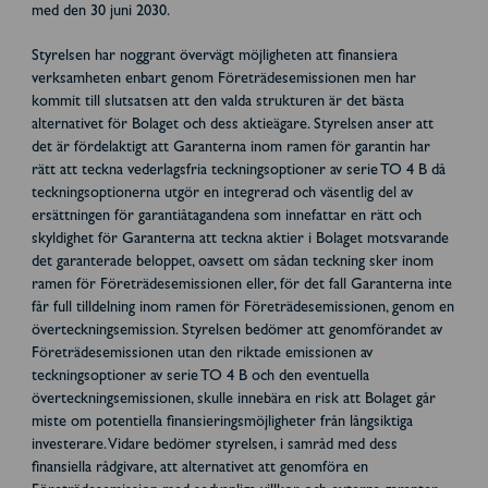
med den 30 juni 2030.
Styrelsen har noggrant övervägt möjligheten att finansiera
verksamheten enbart genom Företrädesemissionen men har
kommit till slutsatsen att den valda strukturen är det bästa
alternativet för Bolaget och dess aktieägare. Styrelsen anser att
det är fördelaktigt att Garanterna inom ramen för garantin har
rätt att teckna vederlagsfria teckningsoptioner av serie TO 4 B då
teckningsoptionerna utgör en integrerad och väsentlig del av
ersättningen för garantiåtagandena som innefattar en rätt och
skyldighet för Garanterna att teckna aktier i Bolaget motsvarande
det garanterade beloppet, oavsett om sådan teckning sker inom
ramen för Företrädesemissionen eller, för det fall Garanterna inte
får full tilldelning inom ramen för Företrädesemissionen, genom en
överteckningsemission. Styrelsen bedömer att genomförandet av
Företrädesemissionen utan den riktade emissionen av
teckningsoptioner av serie TO 4 B och den eventuella
överteckningsemissionen, skulle innebära en risk att Bolaget går
miste om potentiella finansieringsmöjligheter från långsiktiga
investerare. Vidare bedömer styrelsen, i samråd med dess
finansiella rådgivare, att alternativet att genomföra en