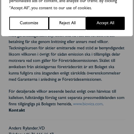
personalized ads or content, and analyze our traffic. By clicking
nästa årsstämma, vid ett eller flera tillfällen, besluta om emission av
"Accept All", you consent to our use of cookies.
högst 83 291 780 B-aktier med avvikelse från aktieägares
företrädesrätt, under förutsättning att Garanterna inte erhållit full
tilldelning i Företrädesemissionen, vilka då ska äga rätt och
Customize
Reject All
Accept All
skyldighet att teckna aktier med stöd av bemyndigandet i enlighet
med garantiåtaganden. Styrelsen ska ha rätt att föreskriva att
betalning får ske genom kvittning eller annars med villkor.
Teckningskursen för aktier emitterade med stöd av bemyndigandet
liksom villkoren i övrigt för sådan emission ska i tillämpliga delar
motsvara vad som gäller för Företrädesemissionen. Skälet till
avvikelsen från aktieägarnas företrädesrätt är att Bolaget ska
kunna fullgöra sina åtaganden enligt särskilda överenskommelser
med Garanterna i anledning av Företrädesemissionen.
För detaljerade villkor avseende beslut enligt ovan hänvisas till
kallelsen, fullständiga förslag samt separata pressmeddelanden som
finns tillgängliga på Bolagets hemsida,
www.biovica.com
.
Kontakt
Anders Rylander, VD