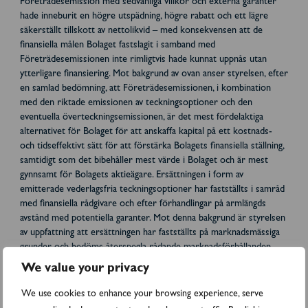
Företrädesemission med sedvanliga villkor och externa garanter
hade inneburit en högre utspädning, högre rabatt och ett lägre
säkerställt tillskott av nettolikvid – med konsekvensen att de
finansiella målen Bolaget fastslagit i samband med
Företrädesemissionen inte rimligtvis hade kunnat uppnås utan
ytterligare finansiering. Mot bakgrund av ovan anser styrelsen, efter
en samlad bedömning, att Företrädesemissionen, i kombination
med den riktade emissionen av teckningsoptioner och den
eventuella överteckningsemissionen, är det mest fördelaktiga
alternativet för Bolaget för att anskaffa kapital på ett kostnads-
och tidseffektivt sätt för att förstärka Bolagets finansiella ställning,
samtidigt som det bibehåller mest värde i Bolaget och är mest
gynnsamt för Bolagets aktieägare. Ersättningen i form av
emitterade vederlagsfria teckningsoptioner har fastställts i samråd
med finansiella rådgivare och efter förhandlingar på armlängds
avstånd med potentiella garanter. Mot denna bakgrund är styrelsen
av uppfattning att ersättningen har fastställts på marknadsmässiga
grunder och bedöms återspegla rådande marknadsförhållanden.
We value your privacy
Bemyndigande för styrelsen att besluta om
överteckningsemission
We use cookies to enhance your browsing experience, serve
Extra bolagsstämman beslutade att bemyndiga styrelsen att intill