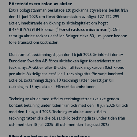
Företrädesemission av aktier
Extra bolagsstämman beslutade att godkänna styrelsens beslut från
den 11 juni 2025 om företrädesemission av högst 127 122 299
aktier, innebärande en ökning av aktiekapitalet om högst
8 474 819,939184 kronor ("
Företrädesemissionen
"). Om
samtliga aktier tecknas erhåller Bolaget cirka 80,1 miljoner kronor
före transaktionskostnader.
Den som på avstämningsdagen den 16 juli 2025 är införd i den av
Euroclear Sweden AB förda aktieboken äger företrädesrätt att
teckna nya A-aktier eller B-aktier till teckningskursen 0,63 kronor
per aktie. Aktieägarna erhåller 1 teckningsrätt för varje innehavd
aktie på avstämningsdagen. 10 teckningsrätter berättigar till
teckning av 13 nya aktier i Företrädesemissionen.
Teckning av aktier med stöd av teckningsrätter ska ske genom
kontant betalning under tiden från och med den 18 juli 2025 till och
med den 1 augusti 2025. Teckning av aktier utan stöd av
teckningsrätter ska ske på särskild teckningslista under tiden från
och med den 18 juli 2025 till och med den 1 augusti 2025.