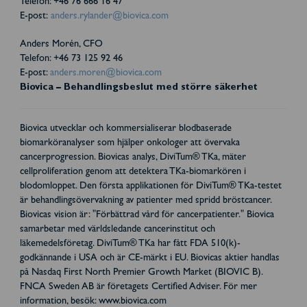
Telefon: +46 76 666 16 47
E-post:
anders.rylander@biovica.com
Anders Morén, CFO
Telefon: +46 73 125 92 46
E-post:
anders.moren@biovica.com
Biovica – Behandlingsbeslut med större säkerhet
Biovica utvecklar och kommersialiserar blodbaserade
biomarköranalyser som hjälper onkologer att övervaka
cancerprogression. Biovicas analys, DiviTum® TKa, mäter
cellproliferation genom att detektera TKa-biomarkören i
blodomloppet. Den första applikationen för DiviTum® TKa-testet
är behandlingsövervakning av patienter med spridd bröstcancer.
Biovicas vision är: "Förbättrad vård för cancerpatienter." Biovica
samarbetar med världsledande cancerinstitut och
läkemedelsföretag. DiviTum® TKa har fått FDA 510(k)-
godkännande i USA och är CE-märkt i EU. Biovicas aktier handlas
på Nasdaq First North Premier Growth Market (BIOVIC B).
FNCA Sweden AB är företagets Certified Adviser. För mer
information, besök: www.biovica.com