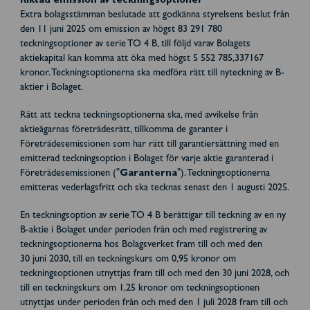
Riktad emission av teckningsoptioner
Extra bolagsstämman beslutade att godkänna styrelsens beslut från
den 11 juni 2025 om emission av högst 83 291 780
teckningsoptioner av serie TO 4 B, till följd varav Bolagets
aktiekapital kan komma att öka med högst 5 552 785,337167
kronor. Teckningsoptionerna ska medföra rätt till nyteckning av B-
aktier i Bolaget.
Rätt att teckna teckningsoptionerna ska, med avvikelse från
aktieägarnas företrädesrätt, tillkomma de garanter i
Företrädesemissionen som har rätt till garantiersättning med en
emitterad teckningsoption i Bolaget för varje aktie garanterad i
Företrädesemissionen ("
Garanterna
"). Teckningsoptionerna
emitteras vederlagsfritt och ska tecknas senast den 1 augusti 2025.
En teckningsoption av serie TO 4 B berättigar till teckning av en ny
B-aktie i Bolaget under perioden från och med registrering av
teckningsoptionerna hos Bolagsverket fram till och med den
30 juni 2030, till en teckningskurs om 0,95 kronor om
teckningsoptionen utnyttjas fram till och med den 30 juni 2028, och
till en teckningskurs om 1,25 kronor om teckningsoptionen
utnyttjas under perioden från och med den 1 juli 2028 fram till och