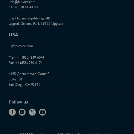
info@biovica.com
+46 (0) 18 44 44 830
Dag Hammarskjölds väg 54B
Uppsala Science Park 752 37 Uppsala
USA
us@biovica.com
Main:
+1 (858) 230-6044
Fax: +1 (858) 230-6174
6195 Cornerstone Court E
Suite 101
San Diego, CA 92121
Follow us
f
l
x
y
a
i
o
c
n
u
e
k
t