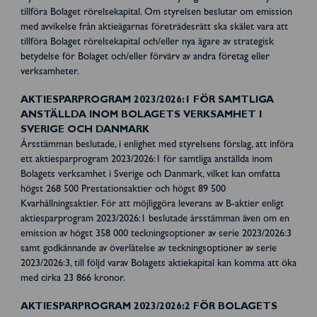
tillföra Bolaget rörelsekapital. Om styrelsen beslutar om emission
med avvikelse från aktieägarnas företrädesrätt ska skälet vara att
tillföra Bolaget rörelsekapital och/eller nya ägare av strategisk
betydelse för Bolaget och/eller förvärv av andra företag eller
verksamheter.
AKTIESPARPROGRAM 2023/2026:1 FÖR SAMTLIGA
ANSTÄLLDA INOM BOLAGETS VERKSAMHET I
SVERIGE OCH DANMARK
Årsstämman beslutade, i enlighet med styrelsens förslag, att införa
ett aktiesparprogram 2023/2026:1 för samtliga anställda inom
Bolagets verksamhet i Sverige och Danmark, vilket kan omfatta
högst 268 500 Prestationsaktier och högst 89 500
Kvarhållningsaktier. För att möjliggöra leverans av B-aktier enligt
aktiesparprogram 2023/2026:1 beslutade årsstämman även om en
emission av högst 358 000 teckningsoptioner av serie 2023/2026:3
samt godkännande av överlåtelse av teckningsoptioner av serie
2023/2026:3, till följd varav Bolagets aktiekapital kan komma att öka
med cirka 23 866 kronor.
AKTIESPARPROGRAM 2023/2026:2 FÖR BOLAGETS