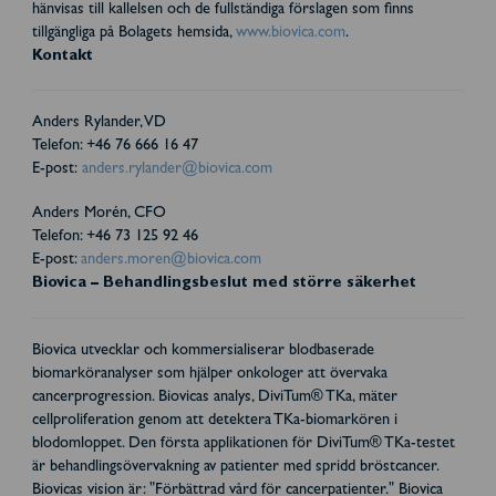
hänvisas till kallelsen och de fullständiga förslagen som finns
tillgängliga på Bolagets hemsida,
www.biovica.com
.
Kontakt
Anders Rylander, VD
Telefon: +46 76 666 16 47
E-post:
anders.rylander@biovica.com
Anders Morén, CFO
Telefon: +46 73 125 92 46
E-post:
anders.moren@biovica.com
Biovica – Behandlingsbeslut med större säkerhet
Biovica utvecklar och kommersialiserar blodbaserade
biomarköranalyser som hjälper onkologer att övervaka
cancerprogression. Biovicas analys, DiviTum® TKa, mäter
cellproliferation genom att detektera TKa-biomarkören i
blodomloppet. Den första applikationen för DiviTum® TKa-testet
är behandlingsövervakning av patienter med spridd bröstcancer.
Biovicas vision är: "Förbättrad vård för cancerpatienter." Biovica