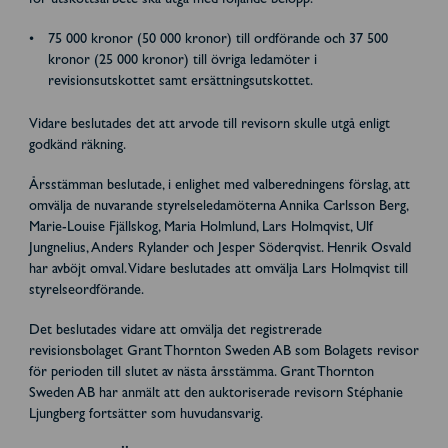
för utskottsarbete ska utgå med följande belopp:
75 000 kronor (50 000 kronor) till ordförande och 37 500
kronor (25 000 kronor) till övriga ledamöter i
revisionsutskottet samt ersättningsutskottet.
Vidare beslutades det att arvode till revisorn skulle utgå enligt
godkänd räkning.
Årsstämman beslutade, i enlighet med valberedningens förslag, att
omvälja de nuvarande styrelseledamöterna Annika Carlsson Berg,
Marie-Louise Fjällskog, Maria Holmlund, Lars Holmqvist, Ulf
Jungnelius, Anders Rylander och Jesper Söderqvist. Henrik Osvald
har avböjt omval. Vidare beslutades att omvälja Lars Holmqvist till
styrelseordförande.
Det beslutades vidare att omvälja det registrerade
revisionsbolaget Grant Thornton Sweden AB som Bolagets revisor
för perioden till slutet av nästa årsstämma. Grant Thornton
Sweden AB har anmält att den auktoriserade revisorn Stéphanie
Ljungberg fortsätter som huvudansvarig.