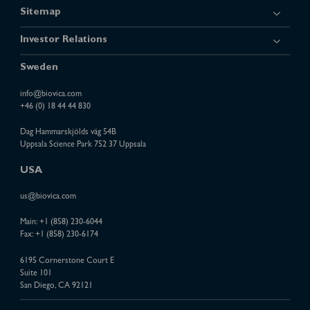
Sitemap
Investor Relations
Sweden
info@biovica.com
+46 (0) 18 44 44 830
Dag Hammarskjölds väg 54B
Uppsala Science Park 752 37 Uppsala
USA
us@biovica.com
Main:
+1 (858) 230-6044
Fax: +1 (858) 230-6174
6195 Cornerstone Court E
Suite 101
San Diego, CA 92121