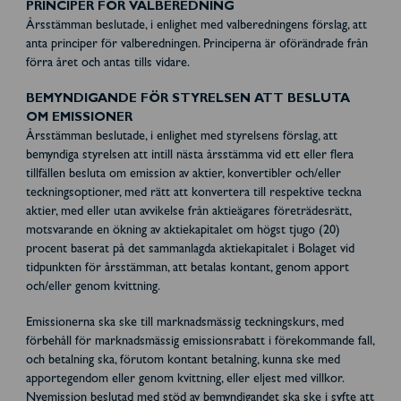
PRINCIPER FÖR VALBEREDNING
Årsstämman beslutade, i enlighet med valberedningens förslag, att
anta principer för valberedningen. Principerna är oförändrade från
förra året och antas tills vidare.
BEMYNDIGANDE FÖR STYRELSEN ATT BESLUTA
OM EMISSIONER
Årsstämman beslutade, i enlighet med styrelsens förslag, att
bemyndiga styrelsen att intill nästa årsstämma vid ett eller flera
tillfällen besluta om emission av aktier, konvertibler och/eller
teckningsoptioner, med rätt att konvertera till respektive teckna
aktier, med eller utan avvikelse från aktieägares företrädesrätt,
motsvarande en ökning av aktiekapitalet om högst tjugo (20)
procent baserat på det sammanlagda aktiekapitalet i Bolaget vid
tidpunkten för årsstämman, att betalas kontant, genom apport
och/eller genom kvittning.
Emissionerna ska ske till marknadsmässig teckningskurs, med
förbehåll för marknadsmässig emissionsrabatt i förekommande fall,
och betalning ska, förutom kontant betalning, kunna ske med
apportegendom eller genom kvittning, eller eljest med villkor.
Nyemission beslutad med stöd av bemyndigandet ska ske i syfte att