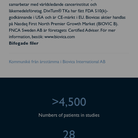
samarbetar med världsledande cancerinstitut och
läkemedelsföretag. DiviTum® TKa har fått FDA 510(k)-
godkännande i USA och är CE-märkt i EU. Biovicas aktier handlas
på Nasdaq First North Premier Growth Market (BIOVIC B).
FNCA Sweden AB är företagets Certified Adviser. För mer
information, besök: www.biovica.com
Bifogade filer
Kommuniké från årsstämma i Biovica International AB
>4,500
Numbers of patients in studies
28