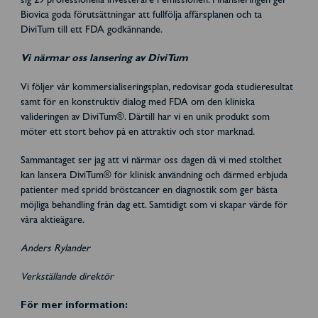
sig 29 professionella investerare i emissionen. Finansieringen ger
Biovica goda förutsättningar att fullfölja affärsplanen och ta
DiviTum till ett FDA godkännande.
Vi närmar oss lansering av DiviTum
Vi följer vår kommersialiseringsplan, redovisar goda studieresultat
samt för en konstruktiv dialog med FDA om den kliniska
valideringen av DiviTum®. Därtill har vi en unik produkt som
möter ett stort behov på en attraktiv och stor marknad.
Sammantaget ser jag att vi närmar oss dagen då vi med stolthet
kan lansera DiviTum® för klinisk användning och därmed erbjuda
patienter med spridd bröstcancer en diagnostik som ger bästa
möjliga behandling från dag ett. Samtidigt som vi skapar värde för
våra aktieägare.
Anders Rylander
Verkställande direktör
För mer information: