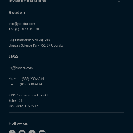
Investor Relations
Sweden
info@biovica.com
+46 (0) 18 44 44 830
Dag Hammarskjölds väg 54B
Uppsala Science Park 752 37 Uppsala
USA
us@biovica.com
Main:
+1 (858) 230-6044
Fax: +1 (858) 230-6174
6195 Cornerstone Court E
Suite 101
San Diego, CA 92121
Follow us