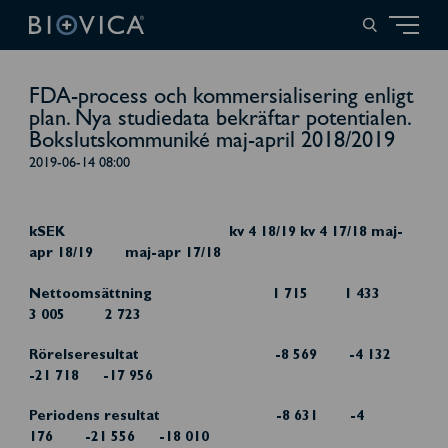
FDA-process och kommersialisering enligt
plan. Nya studiedata bekräftar potentialen.
Bokslutskommuniké maj-april 2018/2019
2019-06-14 08:00
kSEK kv 4 18/19 kv 4 17/18 maj-
apr 18/19 maj-apr 17/18
Nettoomsättning 1 715 1 433
3 005 2 723
Rörelseresultat -8 569 -4 132
-21 718 -17 956
Periodens resultat -8 631 -4
176 -21 556 -18 010