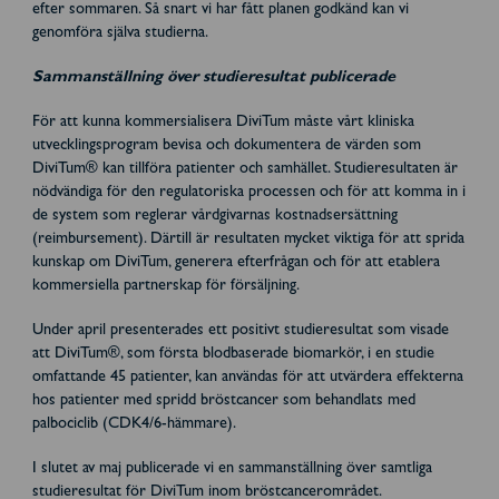
efter sommaren. Så snart vi har fått planen godkänd kan vi
genomföra själva studierna.
Sammanställning över studieresultat publicerade
För att kunna kommersialisera DiviTum måste vårt kliniska
utvecklingsprogram bevisa och dokumentera de värden som
DiviTum® kan tillföra patienter och samhället. Studieresultaten är
nödvändiga för den regulatoriska processen och för att komma in i
de system som reglerar vårdgivarnas kostnadsersättning
(reimbursement). Därtill är resultaten mycket viktiga för att sprida
kunskap om DiviTum, generera efterfrågan och för att etablera
kommersiella partnerskap för försäljning.
Under april presenterades ett positivt studieresultat som visade
att DiviTum®, som första blodbaserade biomarkör, i en studie
omfattande 45 patienter, kan användas för att utvärdera effekterna
hos patienter med spridd bröstcancer som behandlats med
palbociclib (CDK4/6-hämmare).
I slutet av maj publicerade vi en sammanställning över samtliga
studieresultat för DiviTum inom bröstcancerområdet.