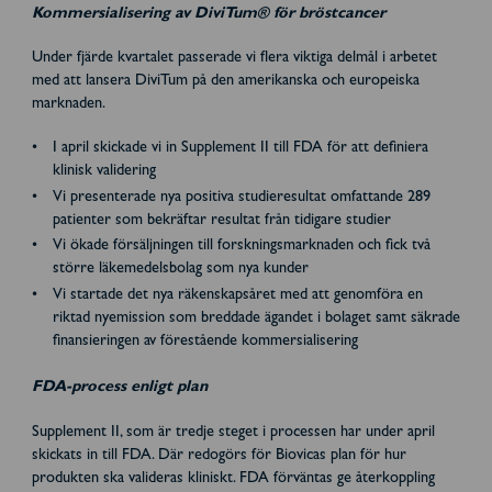
Kommersialisering av DiviTum® för bröstcancer
Under fjärde kvartalet passerade vi flera viktiga delmål i arbetet
med att lansera DiviTum på den amerikanska och europeiska
marknaden.
I april skickade vi in Supplement II till FDA för att definiera
klinisk validering
Vi presenterade nya positiva studieresultat omfattande 289
patienter som bekräftar resultat från tidigare studier
Vi ökade försäljningen till forskningsmarknaden och fick två
större läkemedelsbolag som nya kunder
Vi startade det nya räkenskapsåret med att genomföra en
riktad nyemission som breddade ägandet i bolaget samt säkrade
finansieringen av förestående kommersialisering
FDA-process enligt plan
Supplement II, som är tredje steget i processen har under april
skickats in till FDA. Där redogörs för Biovicas plan för hur
produkten ska valideras kliniskt. FDA förväntas ge återkoppling