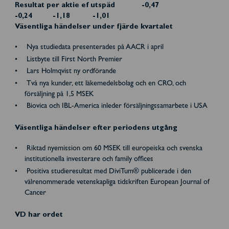
Resultat per aktie ef utspäd -0,47
-0,24 -1,18 -1,01
Väsentliga händelser under fjärde kvartalet
Nya studiedata presenterades på AACR i april
Listbyte till First North Premier
Lars Holmqvist ny ordförande
Två nya kunder, ett läkemedelsbolag och en CRO, och
försäljning på 1,5 MSEK
Biovica och IBL-America inleder försäljningssamarbete i USA
Väsentliga händelser efter periodens utgång
Riktad nyemission om 60 MSEK till europeiska och svenska
institutionella investerare och family offices
Positiva studieresultat med DiviTum® publicerade i den
välrenommerade vetenskapliga tidskriften European Journal of
Cancer
VD har ordet