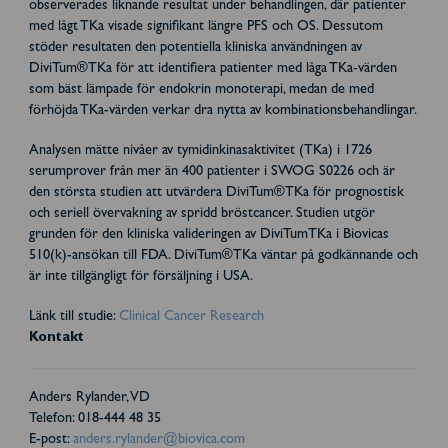
observerades liknande resultat under behandlingen, där patienter
med lågt TKa visade signifikant längre PFS och OS. Dessutom
stöder resultaten den potentiella kliniska användningen av
DiviTum®TKa för att identifiera patienter med låga TKa-värden
som bäst lämpade för endokrin monoterapi, medan de med
förhöjda TKa-värden verkar dra nytta av kombinationsbehandlingar.
Analysen mätte nivåer av tymidinkinasaktivitet (TKa) i 1726
serumprover från mer än 400 patienter i SWOG S0226 och är
den största studien att utvärdera DiviTum®TKa för prognostisk
och seriell övervakning av spridd bröstcancer. Studien utgör
grunden för den kliniska valideringen av DiviTumTKa i Biovicas
510(k)-ansökan till FDA. DiviTum®TKa väntar på godkännande och
är inte tillgängligt för försäljning i USA.
Länk till studie:
Clinical Cancer Research
Kontakt
Anders Rylander, VD
Telefon: 018-444 48 35
E-post:
anders.rylander@biovica.com