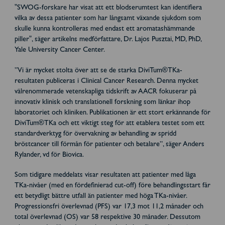
"SWOG-forskare har visat att ett blodserumtest kan identifiera
vilka av dessa patienter som har långsamt växande sjukdom som
skulle kunna kontrolleras med endast ett aromatashämmande
piller", säger artikelns medförfattare, Dr. Lajos Pusztai, MD, PhD,
Yale University Cancer Center.
”Vi är mycket stolta över att se de starka DiviTum®TKa-
resultaten publiceras i Clinical Cancer Research. Denna mycket
välrenommerade vetenskapliga tidskrift av AACR fokuserar på
innovativ klinisk och translationell forskning som länkar ihop
laboratoriet och kliniken. Publikationen är ett stort erkännande för
DiviTum®TKa och ett viktigt steg för att etablera testet som ett
standardverktyg för övervakning av behandling av spridd
bröstcancer till förmån för patienter och betalare”, säger Anders
Rylander, vd för Biovica.
Som tidigare meddelats visar resultaten att patienter med låga
TKa-nivåer (med en fördefinierad cut-off) före behandlingsstart får
ett betydligt bättre utfall än patienter med höga TKa-nivåer.
Progressionsfri överlevnad (PFS) var 17,3 mot 11,2 månader och
total överlevnad (OS) var 58 respektive 30 månader. Dessutom