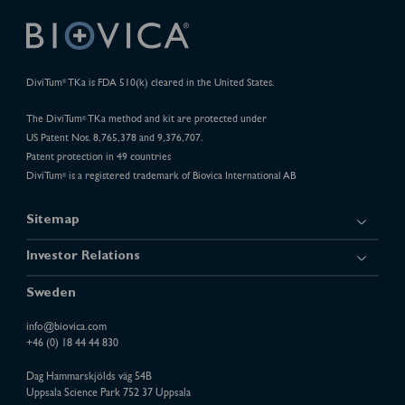
DiviTum
TKa is FDA 510(k) cleared in the United States.
®
The DiviTum
TKa method and kit are protected under
®
US Patent Nos. 8,765,378 and 9,376,707.
Patent protection in 49 countries
DiviTum
is a registered trademark of Biovica International AB
®
Sitemap
Investor Relations
Sweden
info@biovica.com
+46 (0) 18 44 44 830
Dag Hammarskjölds väg 54B
Uppsala Science Park 752 37 Uppsala