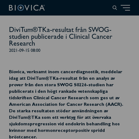
DiviTum®TKa-resultat från SWOG-
studien publicerade i Clinical Cancer
Research
2021-09-15 08:00
Biovica, verksamt inom cancerdiagnostik, meddelar
idag att DiviTum®TKa-resultat från en analys av
prover från den stora SWOG S0226-studien har
publicerats i den högt rankade vetenskapliga
tidskriften Clinical Cancer Research som ges ut av
American Association for Cancer Research (AACR).
De starka resultaten stöder användningen av
DiviTum®TKa som ett verktyg för att övervaka
sjukdomsprogression vid endokrin behandling hos
kvinnor med hormonreceptorpositiv spridd
bröstcancer.