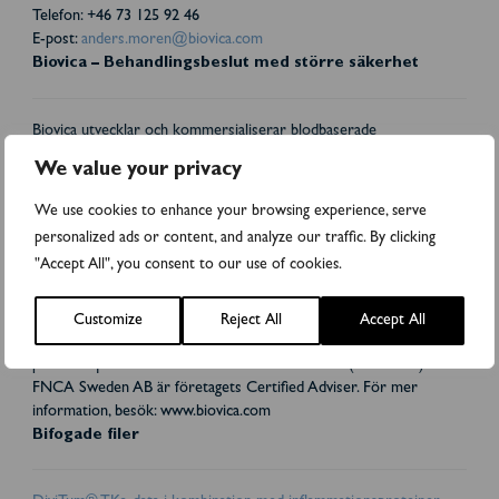
Telefon: +46 73 125 92 46
E-post:
anders.moren@biovica.com
Biovica – Behandlingsbeslut med större säkerhet
Biovica utvecklar och kommersialiserar blodbaserade
biomarköranalyser som hjälper onkologer att övervaka
We value your privacy
cancerprogression. Biovicas analys, DiviTum® TKa, mäter
cellproliferation genom att detektera TKa-biomarkören i
We use cookies to enhance your browsing experience, serve
blodomloppet. Den första applikationen för DiviTum® TKa-testet
personalized ads or content, and analyze our traffic. By clicking
är behandlingsövervakning av patienter med spridd bröstcancer.
"Accept All", you consent to our use of cookies.
Biovicas vision är: "Förbättrad vård för cancerpatienter." Biovica
samarbetar med världsledande cancerinstitut och
läkemedelsföretag. DiviTum® TKa har fått FDA 510(k)-
Customize
Reject All
Accept All
godkännande i USA och är CE-märkt i EU. Biovicas aktier handlas
på Nasdaq First North Premier Growth Market (BIOVIC B).
FNCA Sweden AB är företagets Certified Adviser. För mer
information, besök: www.biovica.com
Bifogade filer