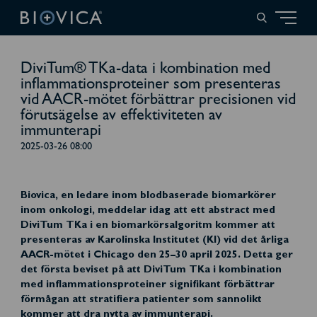
DiviTum® TKa-data i kombination med
inflammationsproteiner som presenteras
vid AACR-mötet förbättrar precisionen vid
förutsägelse av effektiviteten av
immunterapi
2025-03-26 08:00
Biovica, en ledare inom blodbaserade biomarkörer
inom onkologi, meddelar idag att ett abstract med
DiviTum TKa i en biomarkörsalgoritm kommer att
presenteras av Karolinska Institutet (KI) vid det årliga
AACR-mötet i Chicago den 25–30 april 2025. Detta ger
det första beviset på att DiviTum TKa i kombination
med inflammationsproteiner signifikant förbättrar
förmågan att stratifiera patienter som sannolikt
kommer att dra nytta av immunterapi.