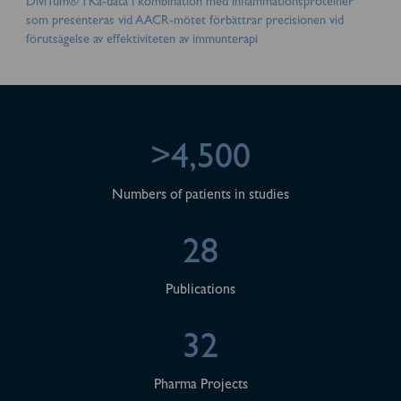
DiviTum® TKa-data i kombination med inflammationsproteiner
som presenteras vid AACR-mötet förbättrar precisionen vid
förutsägelse av effektiviteten av immunterapi
>4,500
Numbers of patients in studies
28
Publications
32
Pharma Projects