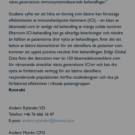
nästa generations immunsystemsbaserade behandlingar.
”
Studiens syfte var att hitta en lösning som bättre kan förutsäga
effektiviteten av immuncheckpoint-hämmare (ICI) – en klass av
läkemedel som är vanliga vid behandling av många solida tumörer.
Eftersom ICI-behandling kan ge allvarliga biverkningar och mindre
än hälften av patienterna drar nytta av behandlingen, finns det ett
behov av bättre biomarkörer för att identifiera de patienter som
kommer att uppnå positiva resultat från behandlingen. Enligt Global
Data finns det dessutom mer än 150 läkemedelsutvecklare som
för närvarande utvecklar nästa generations ICI:er och kan dra
nytta av förbättrade verktyg för att bättre identifiera
responderande populationer, förfina studiedesigner och visa på
förbättrad effektivitet i riktade patientgrupper.
Kontakt
Anders Rylander, VD
Telefon: +46 76 666 16 47
E-post:
anders.rylander@biovica.com
Anders Morén, CFO