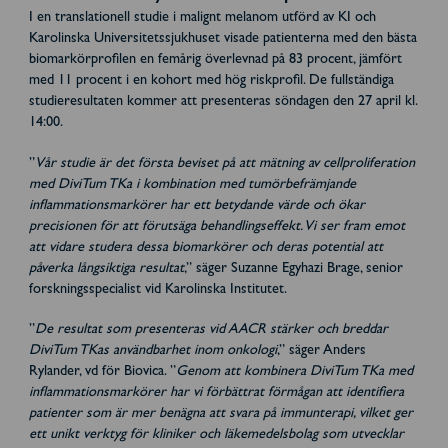
I en translationell studie i malignt melanom utförd av KI och
Karolinska Universitetssjukhuset visade patienterna med den bästa
biomarkörprofilen en femårig överlevnad på 83 procent, jämfört
med 11 procent i en kohort med hög riskprofil. De fullständiga
studieresultaten kommer att presenteras söndagen den 27 april kl.
14:00.
”
Vår studie är det första beviset på att mätning av cellproliferation
med DiviTum TKa i kombination med tumörbefrämjande
inflammationsmarkörer har ett betydande värde och ökar
precisionen för att förutsäga behandlingseffekt. Vi ser fram emot
att vidare studera dessa biomarkörer och deras potential att
påverka långsiktiga resultat
,” säger Suzanne Egyhazi Brage, senior
forskningsspecialist vid Karolinska Institutet.
”
De resultat som presenteras vid AACR stärker och breddar
DiviTum TKas användbarhet inom onkologi
,” säger Anders
Rylander, vd för Biovica. ”
Genom att kombinera DiviTum TKa med
inflammationsmarkörer har vi förbättrat förmågan att identifiera
patienter som är mer benägna att svara på immunterapi, vilket ger
ett unikt verktyg för kliniker och läkemedelsbolag som utvecklar