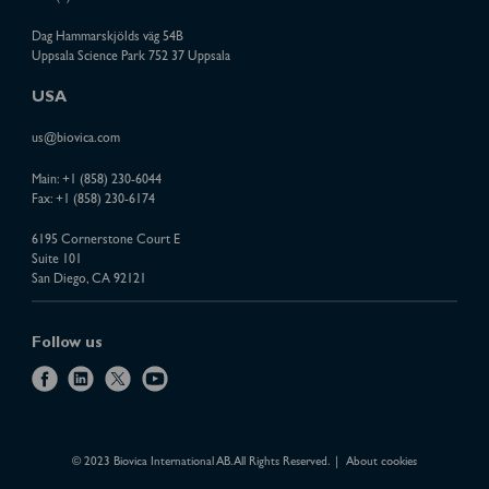
Dag Hammarskjölds väg 54B
Uppsala Science Park 752 37 Uppsala
USA
us@biovica.com
Main:
+1 (858) 230-6044
Fax: +1 (858) 230-6174
6195 Cornerstone Court E
Suite 101
San Diego, CA 92121
Follow us
f
l
x
y
a
i
o
c
n
u
e
k
t
© 2023 Biovica International AB. All Rights Reserved.
About cookies
b
e
u