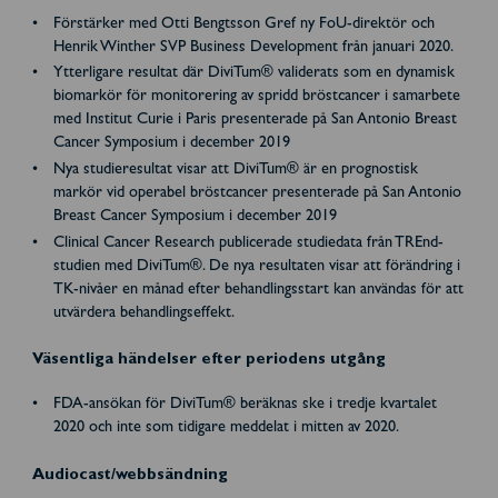
Förstärker med Otti Bengtsson Gref ny FoU-direktör och
Henrik Winther SVP Business Development från januari 2020.
Ytterligare resultat där DiviTum® validerats som en dynamisk
biomarkör för monitorering av spridd bröstcancer i samarbete
med Institut Curie i Paris presenterade på San Antonio Breast
Cancer Symposium i december 2019
Nya studieresultat visar att DiviTum® är en prognostisk
markör vid operabel bröstcancer presenterade på San Antonio
Breast Cancer Symposium i december 2019
Clinical Cancer Research publicerade studiedata från TREnd-
studien med DiviTum®. De nya resultaten visar att förändring i
TK-nivåer en månad efter behandlingsstart kan användas för att
utvärdera behandlingseffekt.
Väsentliga händelser efter periodens utgång
FDA-ansökan för DiviTum® beräknas ske i tredje kvartalet
2020 och inte som tidigare meddelat i mitten av 2020.
Audiocast/webbsändning