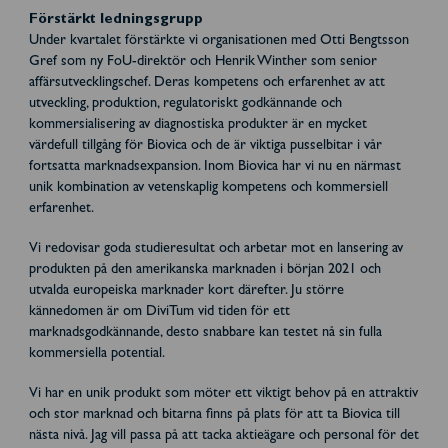
Förstärkt ledningsgrupp
Under kvartalet förstärkte vi organisationen med Otti Bengtsson
Gref som ny FoU-direktör och Henrik Winther som senior
affärsutvecklingschef. Deras kompetens och erfarenhet av att
utveckling, produktion, regulatoriskt godkännande och
kommersialisering av diagnostiska produkter är en mycket
värdefull tillgång för Biovica och de är viktiga pusselbitar i vår
fortsatta marknadsexpansion. Inom Biovica har vi nu en närmast
unik kombination av vetenskaplig kompetens och kommersiell
erfarenhet.
Vi redovisar goda studieresultat och arbetar mot en lansering av
produkten på den amerikanska marknaden i början 2021 och
utvalda europeiska marknader kort därefter. Ju större
kännedomen är om DiviTum vid tiden för ett
marknadsgodkännande, desto snabbare kan testet nå sin fulla
kommersiella potential.
Vi har en unik produkt som möter ett viktigt behov på en attraktiv
och stor marknad och bitarna finns på plats för att ta Biovica till
nästa nivå. Jag vill passa på att tacka aktieägare och personal för det