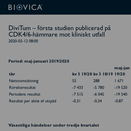
DiviTum – första studien publicerad på
CDK4/6-hämmare mot kliniskt utfall
2020-03-12 08:00
Period: maj-januari 2019/2020
maj-jan
tkr
kv 3 19/20
kv 3 18/19
19/20
Nettoomsättning
55
288
1 671
Rörelseresultat
-7 433
-5 780
-19 520
Periodens resultat
-7 515
-6 045
-19 540
Resultat per aktie ef utspäd
-0,31
-0,34
-0,87
Väsentliga händelser under tredje kvartalet