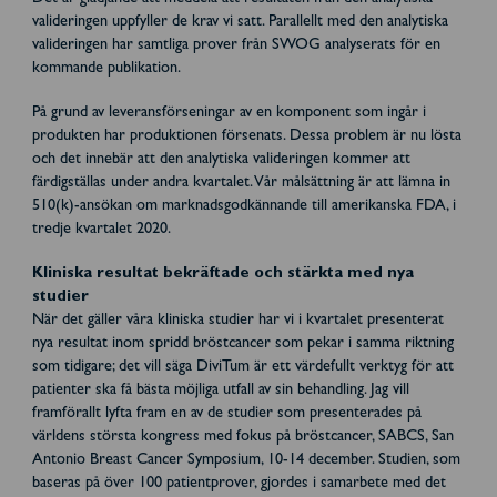
valideringen uppfyller de krav vi satt. Parallellt med den analytiska
valideringen har samtliga prover från SWOG analyserats för en
kommande publikation.
På grund av leveransförseningar av en komponent som ingår i
produkten har produktionen försenats. Dessa problem är nu lösta
och det innebär att den analytiska valideringen kommer att
färdigställas under andra kvartalet. Vår målsättning är att lämna in
510(k)-ansökan om marknadsgodkännande till amerikanska FDA, i
tredje kvartalet 2020.
Kliniska resultat bekräftade och stärkta med nya
studier
När det gäller våra kliniska studier har vi i kvartalet presenterat
nya resultat inom spridd bröstcancer som pekar i samma riktning
som tidigare; det vill säga DiviTum är ett värdefullt verktyg för att
patienter ska få bästa möjliga utfall av sin behandling. Jag vill
framförallt lyfta fram en av de studier som presenterades på
världens största kongress med fokus på bröstcancer, SABCS, San
Antonio Breast Cancer Symposium, 10-14 december. Studien, som
baseras på över 100 patientprover, gjordes i samarbete med det