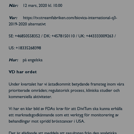
När:
12 mars, 2020 kl. 10.00
Var:
https://tv.streamfabriken.com/biovica-international-q3-
2019-2020 alternativt
SE: +46850558352 / DK: +4578150110 / UK: +443333009263 /
US: +18335268398
Hur:
på engelska
VD har ordet
Under kvartalet har vi åstadkommit betydande framsteg inom våra
prioriterade områden; regulatorisk process, kliniska studier och
kommersiella aktiviteter.
Vi har en klar bild av FDAs krav för att DiviTum ska kunna erhålla
ett marknadsgodkännande som ett verktyg för monitorering av
behandlingar mot spridd bröstcancer i USA.
Det är glädjande att meddela att resultaten från den analytiska