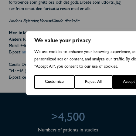
förtroende som givits oss och det goda arbete som utförts. Jag
ser fram emot den fortsatta resan med er alla.
Anders Rylander, Verkställande direktör
Mer information
Anders Rylander, VD Biovica
We value your privacy
Mobil: +46 (0) 761 61 21 90
We use cookies to enhance your browsing experience, se
E-post:
anders.rylander@biovica.com
personalized ads or content, and analyze our traffic. By cli
Cecilia Driving, EVP CFO/HR/IR Biovica
"Accept All", you consent to our use of cookies.
Tel.: +46 (0)73 125 92 47
E-post: ceclia.driving@biovica.com
Customize
Reject All
Accept 
>4,500
Numbers of patients in studies