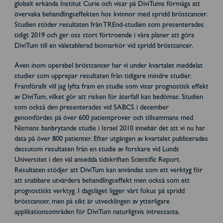
globalt erkända Institut Curie och visar på DiviTums förmåga att
övervaka behandlingseffekten hos kvinnor med spridd bröstcancer.
Studien stöder resultaten från TREnd-studien som presenterades
tidigt 2019 och ger oss stort förtroende i våra planer att göra
DiviTum till en väletablerad biomarkör vid spridd bröstcancer.
Även inom operabel bröstcancer har vi under kvartalet meddelat
studier som upprepar resultaten från tidigare mindre studier.
Framförallt vill jag lyfta fram en studie som visar prognostisk effekt
av DiviTum, vilket gör att risken för återfall kan bedömas. Studien
som också den presenterades vid SABCS i december
genomfördes på över 600 patientprover och tillsammans med
Nismans banbrytande studie i Israel 2010 innebär det att vi nu har
data på över 800 patienter. Efter utgången av kvartalet publicerades
dessutom resultaten från en studie av forskare vid Lunds
Universitet i den väl ansedda tidskriften Scientific Report.
Resultaten stödjer att DiviTum kan användas som ett verktyg för
att snabbare utvärdera behandlingseffekt men också som ett
prognostiskt verktyg. I dagsläget ligger vårt fokus på spridd
bröstcancer, men på sikt är utvecklingen av ytterligare
applikationsområden för DiviTum naturligtvis intressanta.