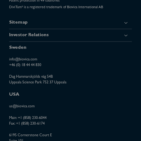
Patent protection in 49 countries
DiviTum
is a registered trademark of Biovica International AB
®
Sitemap
Investor Relations
Sweden
info@biovica.com
+46 (0) 18 44 44 830
Dag Hammarskjölds väg 54B
Uppsala Science Park 752 37 Uppsala
USA
us@biovica.com
Main:
+1 (858) 230-6044
Fax: +1 (858) 230-6174
6195 Cornerstone Court E