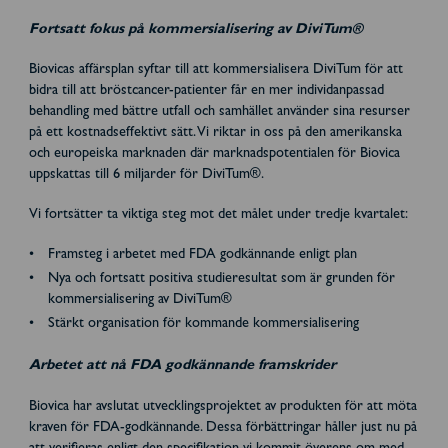
Fortsatt fokus på kommersialisering av DiviTum®
Biovicas affärsplan syftar till att kommersialisera DiviTum för att
bidra till att bröstcancer-patienter får en mer individanpassad
behandling med bättre utfall och samhället använder sina resurser
på ett kostnadseffektivt sätt. Vi riktar in oss på den amerikanska
och europeiska marknaden där marknadspotentialen för Biovica
uppskattas till 6 miljarder för DiviTum®.
Vi fortsätter ta viktiga steg mot det målet under tredje kvartalet:
Framsteg i arbetet med FDA godkännande enligt plan
Nya och fortsatt positiva studieresultat som är grunden för
kommersialisering av DiviTum®
Stärkt organisation för kommande kommersialisering
Arbetet att nå FDA godkännande framskrider
Biovica har avslutat utvecklingsprojektet av produkten för att möta
kraven för FDA-godkännande. Dessa förbättringar håller just nu på