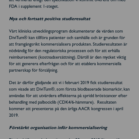
att verifieras enligt den specifikation vi kommit överens om med
FDA i supplement 1-steget.
Nya och fortsatt positiva studieresultat
Vårt kliniska utvecklingsprogram dokumenterar de värden som
DiviTum® kan tillföra patienter och samhälle och är grunden för
att framgångsrikt kommersialisera produkten. Studieresultaten är
nödvändig för den regulatoriska processen och för att erhålla
reimbursement (kostnadsersättning). Därtill är den mycket viktig
för att generera efterfrågan och för att etablera kommersiella
partnerskap för försäljning.
Det är därför glädjande att vi i februari 2019 fick studieresultat
som visade att DiviTum®, som första blodbaserade biomarkör, kan
användas för att utvärdera effekterna på spridd bröstcancer efter
behandling med palbociclib (CDK4/6-hämmare). Resultaten
kommer att presenteras på den årliga AACR kongressen i april
2019.
Förstärkt organisation inför kommersialisering