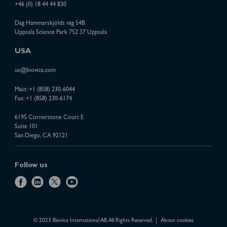
+46 (0) 18 44 44 830
Dag Hammarskjölds väg 54B
Uppsala Science Park 752 37 Uppsala
USA
us@biovica.com
Main:
+1 (858) 230-6044
Fax: +1 (858) 230-6174
6195 Cornerstone Court E
Suite 101
San Diego, CA 92121
Follow us
f
l
x
y
a
i
o
c
n
u
e
k
t
© 2023 Biovica International AB. All Rights Reserved.
About cookies