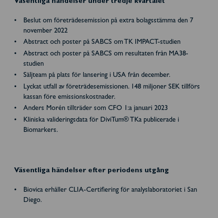
Väsentliga händelser under tredje kvartalet
Beslut om företrädesemission på extra bolagsstämma den 7
november 2022
Abstract och poster på SABCS om TK IMPACT-studien
Abstract och poster på SABCS om resultaten från MA38-
studien
Säljteam på plats för lansering i USA från december.
Lyckat utfall av företrädesemissionen. 148 miljoner SEK tillförs
kassan före emissionskostnader.
Anders Morén tillträder som CFO 1:a januari 2023
Kliniska valideringsdata för DiviTum® TKa publicerade i
Biomarkers.
Väsentliga händelser efter periodens utgång
Biovica erhåller CLIA-Certifiering för analyslaboratoriet i San
Diego.