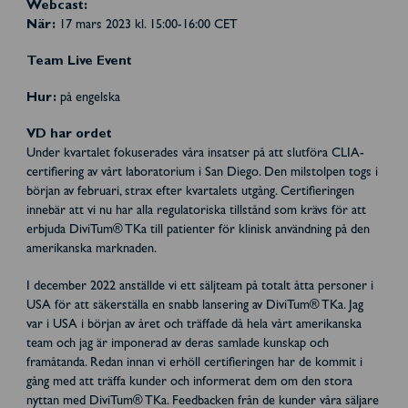
Webcast:
När:
17 mars 2023 kl. 15:00-16:00 CET
Team Live Event
Hur:
på engelska
VD har ordet
Under kvartalet fokuserades våra insatser på att slutföra CLIA-
certifiering av vårt laboratorium i San Diego. Den milstolpen togs i
början av februari, strax efter kvartalets utgång. Certifieringen
innebär att vi nu har alla regulatoriska tillstånd som krävs för att
erbjuda DiviTum® TKa till patienter för klinisk användning på den
amerikanska marknaden.
I december 2022 anställde vi ett säljteam på totalt åtta personer i
USA för att säkerställa en snabb lansering av DiviTum® TKa. Jag
var i USA i början av året och träffade då hela vårt amerikanska
team och jag är imponerad av deras samlade kunskap och
framåtanda. Redan innan vi erhöll certifieringen har de kommit i
gång med att träffa kunder och informerat dem om den stora
nyttan med DiviTum® TKa. Feedbacken från de kunder våra säljare