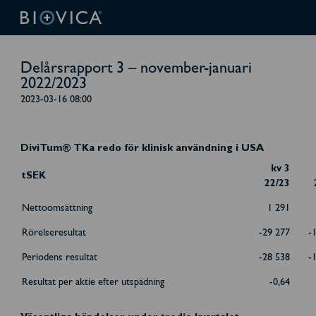
Delårsrapport 3 – november-januari
2022/2023
2023-03-16 08:00
DiviTum® TKa redo för klinisk användning i USA
kv 3
tSEK
22/23
Nettoomsättning
1 291
Rörelseresultat
-29 277
-
Periodens resultat
-28 538
-
Resultat per aktie efter utspädning
-0,64