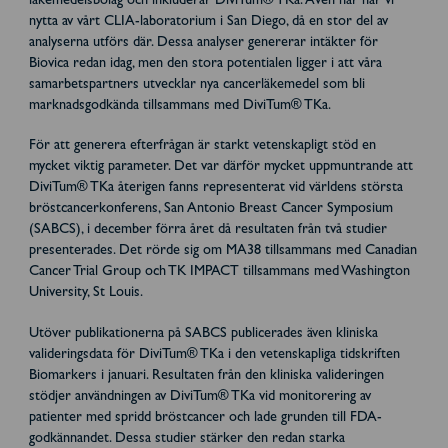
läkemedelsbolag och inkluderar DiviTum® TKa. Även här har vi
nytta av vårt CLIA-laboratorium i San Diego, då en stor del av
analyserna utförs där. Dessa analyser genererar intäkter för
Biovica redan idag, men den stora potentialen ligger i att våra
samarbetspartners utvecklar nya cancerläkemedel som bli
marknadsgodkända tillsammans med DiviTum® TKa.
För att generera efterfrågan är starkt vetenskapligt stöd en
mycket viktig parameter. Det var därför mycket uppmuntrande att
DiviTum® TKa återigen fanns representerat vid världens största
bröstcancerkonferens, San Antonio Breast Cancer Symposium
(SABCS), i december förra året då resultaten från två studier
presenterades. Det rörde sig om MA38 tillsammans med Canadian
Cancer Trial Group och TK IMPACT tillsammans med Washington
University, St Louis.
Utöver publikationerna på SABCS publicerades även kliniska
valideringsdata för DiviTum® TKa i den vetenskapliga tidskriften
Biomarkers i januari. Resultaten från den kliniska valideringen
stödjer användningen av DiviTum® TKa vid monitorering av
patienter med spridd bröstcancer och lade grunden till FDA-
godkännandet. Dessa studier stärker den redan starka