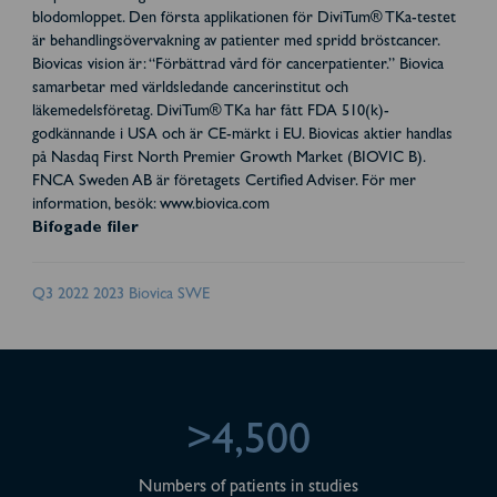
blodomloppet. Den första applikationen för DiviTum® TKa-testet
är behandlingsövervakning av patienter med spridd bröstcancer.
Biovicas vision är: “Förbättrad vård för cancerpatienter.” Biovica
samarbetar med världsledande cancerinstitut och
läkemedelsföretag. DiviTum® TKa har fått FDA 510(k)-
godkännande i USA och är CE-märkt i EU. Biovicas aktier handlas
på Nasdaq First North Premier Growth Market (BIOVIC B).
FNCA Sweden AB är företagets Certified Adviser. För mer
information, besök: www.biovica.com
Bifogade filer
Q3 2022 2023 Biovica SWE
>4,500
Numbers of patients in studies