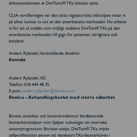
dokumentationen av DiviTums® TKa kliniska nytta.
CLIA-certifieringen var den sista regulatoriska milstolpen innan vi
på allvar kunnat ta oss an den amerikanska marknaden. Nu arbetar
vi för att så snabbt som möjligt etablera DiviTum® TKa på den
amerikanska marknaden till gagn för patienter, vårdgivare och
betalare!
Anders Rylander, Verkställande direktör
Kontakt
Anders Rylander, VD
Telefon: 018-444 48 35
E-post:
anders.rylander@biovica.com
Biovica – Behandlingsbeslut med större säkerhet
Biovica utvecklar och kommersialiserar blodbaserade
biomarköranalyser som hjälper onkologer att övervaka
cancerprogression. Biovicas analys, DiviTum® TKa, mäter
cellproliferation genom att detektera TKa-biomarkören i