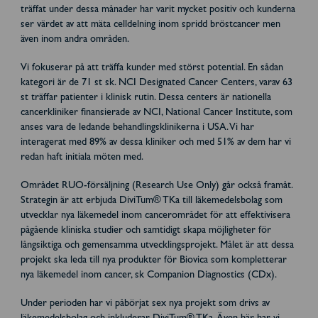
träffat under dessa månader har varit mycket positiv och kunderna
ser värdet av att mäta celldelning inom spridd bröstcancer men
även inom andra områden.
Vi fokuserar på att träffa kunder med störst potential. En sådan
kategori är de 71 st sk. NCI Designated Cancer Centers, varav 63
st träffar patienter i klinisk rutin. Dessa centers är nationella
cancerkliniker finansierade av NCI, National Cancer Institute, som
anses vara de ledande behandlingsklinikerna i USA. Vi har
interagerat med 89% av dessa kliniker och med 51% av dem har vi
redan haft initiala möten med.
Området RUO-försäljning (Research Use Only) går också framåt.
Strategin är att erbjuda DiviTum® TKa till läkemedelsbolag som
utvecklar nya läkemedel inom cancerområdet för att effektivisera
pågående kliniska studier och samtidigt skapa möjligheter för
långsiktiga och gemensamma utvecklingsprojekt. Målet är att dessa
projekt ska leda till nya produkter för Biovica som kompletterar
nya läkemedel inom cancer, sk Companion Diagnostics (CDx).
Under perioden har vi påbörjat sex nya projekt som drivs av