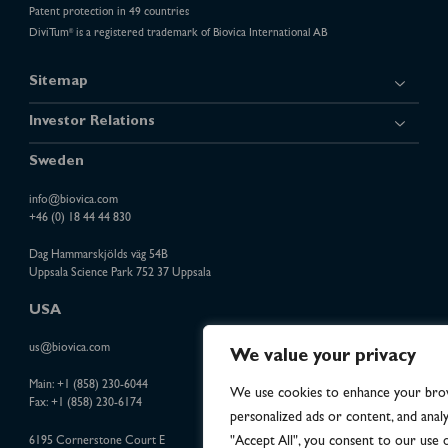
Patent protection in 49 countries
DiviTum
is a registered trademark of Biovica International AB
®
Sitemap
Investor Relations
Sweden
info@biovica.com
+46 (0) 18 44 44 830
Dag Hammarskjölds väg 54B
Uppsala Science Park 752 37 Uppsala
USA
us@biovica.com
We value your privacy
Main:
+1 (858) 230-6044
We use cookies to enhance your brow
Fax: +1 (858) 230-6174
personalized ads or content, and analyz
"Accept All", you consent to our use o
6195 Cornerstone Court E