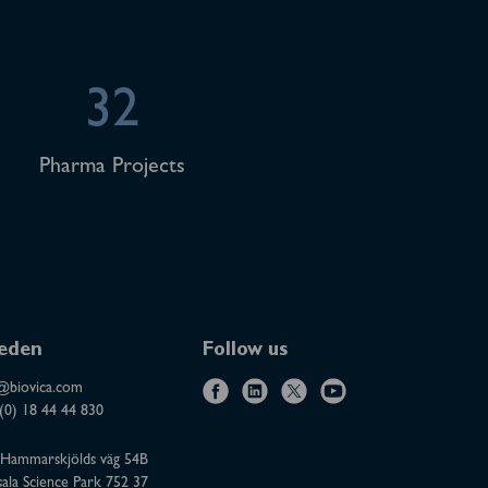
32
Pharma Projects
eden
Follow us
@biovica.com
f
l
x
y
(0) 18 44 44 830
a
i
o
Hammarskjölds väg 54B
c
n
u
ala Science Park 752 37