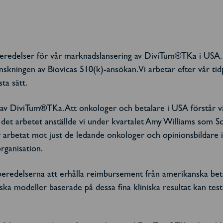
örberedelser för vår marknadslansering av DiviTum®TKa i USA. I
nskningen av Biovicas 510(k)-ansökan. Vi arbetar efter vår 
ta sätt.
ng av DiviTum®TKa. Att onkologer och betalare i USA förstår
 det arbetet anställde vi under kvartalet Amy Williams som S
arbetat mot just de ledande onkologer och opinionsbildare i
rganisation.
redelserna att erhålla reimbursement från amerikanska betalar
a modeller baserade på dessa fina kliniska resultat kan tes