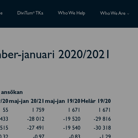
ce
DiviTum
TKa
Who We Help
®
Who We Are
ber-januari 2020/2021
 ansökan
9/20
maj-jan 20/21
maj-jan 19/20
Helår 19/20
55
1 759
1 671
1 671
 433
-28 012
-19 520
-29 816
 515
-27 491
-19 540
-30 318
0,32
-0,97
-0,83
-1,29