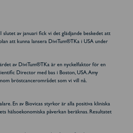
 slutet av januari fick vi det glädjande beskedet att
tidplan att kunna lansera DiviTum®TKa i USA under
 värdet av DiviTum®TKa är en nyckelfaktor för en
cientific Director med bas i Boston, USA. Amy
nom bröstcancerområdet som vi vill nå.
e. En av Biovicas styrkor är alla positiva kliniska
tets hälsoekonomiska påverkan beräknas. Resultatet