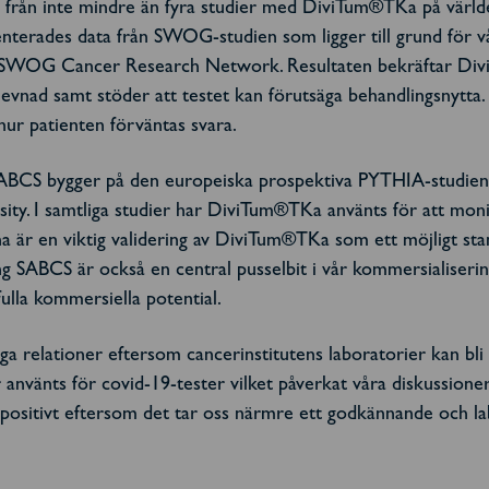
at från inte mindre än fyra studier med DiviTum®TKa på värl
terades data från SWOG-studien som ligger till grund för v
t SWOG Cancer Research Network. Resultaten bekräftar Di
evnad samt stöder att testet kan förutsäga behandlingsnytta. 
ur patienten förväntas svara.
 SABCS bygger på den europeiska prospektiva PYTHIA-studien
ersity. I samtliga studier har DiviTum®TKa använts för att 
a är en viktig validering av DiviTum®TKa som ett möjligt sta
ing SABCS är också en central pusselbit i vår kommersialise
fulla kommersiella potential.
ga relationer eftersom cancerinstitutens laboratorier kan bli
använts för covid-19-tester vilket påverkat våra diskussioner.
t positivt eftersom det tar oss närmre ett godkännande och l