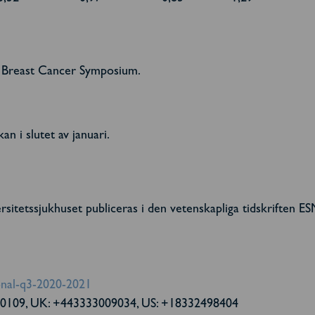
o Breast Cancer Symposium.
 i slutet av januari.
sitetssjukhuset publiceras i den vetenskapliga tidskriften 
ional-q3-2020-2021
50109, UK: +443333009034, US: +18332498404