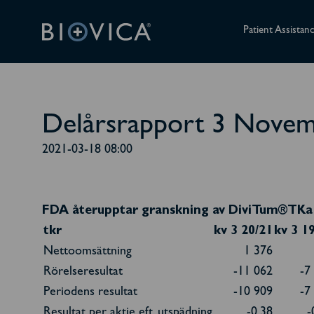
Patient Assistan
Delårsrapport 3 Novem
2021-03-18 08:00
FDA återupptar granskning av DiviTum®TKa
tkr
kv 3 20/21
kv 3 1
Nettoomsättning
1 376
Rörelseresultat
-11 062
-7
Periodens resultat
-10 909
-7
Resultat per aktie eft. utspädning
-0,38
-