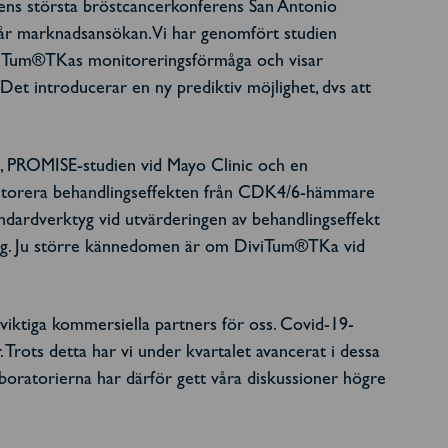
dens största bröstcancerkonferens San Antonio
år marknadsansökan. Vi har genomfört studien
viTum®TKas monitoreringsförmåga och visar
Det introducerar en ny prediktiv möjlighet, dvs att
, PROMISE-studien vid Mayo Clinic och en
monitorera behandlingseffekten från CDK4/6-hämmare
ndardverktyg vid utvärderingen av behandlingseffekt
ring. Ju större kännedomen är om DiviTum®TKa vid
 viktiga kommersiella partners för oss. Covid-19-
 Trots detta har vi under kvartalet avancerat i dessa
aboratorierna har därför gett våra diskussioner högre