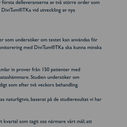
av första delleveranserna av två större order som
er DiviTum®TKa vid utveckling av nya
ncer som undersöker om testet kan användas för
monitorering med DiviTum®TKa ska kunna minska
amlar in prover från 150 patienter med
matashämmare. Studien undersöker om
digt som efter två veckors behandling.
s naturligtvis, baserat på de studieresultat vi har
t kvartal som tagit oss närmare vårt mål; att