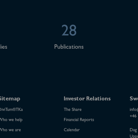
28
ies
Publications
Sitemap
Investor Relations
Sw
DiviTum®TKa
The Share
info
+46 
Who we help
Financial Reports
Who we are
Calendar
Dag 
Upps