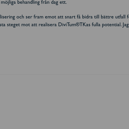
möjliga behandling från dag ett.
sering och ser fram emot att snart få bidra till bättre utfall
ta steget mot att realisera DiviTum®TKas fulla potential. Ja