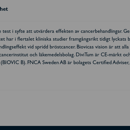
rhet
 test i syfte att utvärdera effekten av cancerbehandlingar. 
et har i flertalet kliniska studier framgångsrikt tidigt lyckat
ingseffekt vid spridd bröstcancer. Biovicas vision är att all
cancerinstitut och läkemedelsbolag. DiviTum är CE-märkt och
 (BIOVIC B). FNCA Sweden AB är bolagets Certified Adviser