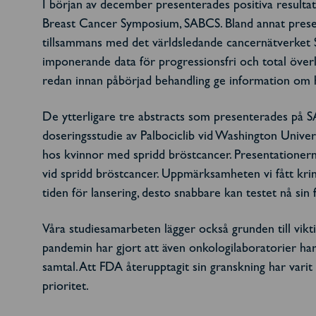
I början av december presenterades positiva result
Breast Cancer Symposium, SABCS. Bland annat presen
tillsammans med det världsledande cancernätverke
imponerande data för progressionsfri och total överl
redan innan påbörjad behandling ge information om h
De ytterligare tre abstracts som presenterades på
doseringsstudie av Palbociclib vid Washington Univ
hos kvinnor med spridd bröstcancer. Presentationern
vid spridd bröstcancer. Uppmärksamheten vi fått kr
tiden för lansering, desto snabbare kan testet nå sin 
Våra studiesamarbeten lägger också grunden till vikti
pandemin har gjort att även onkologilaboratorier har 
samtal. Att FDA återupptagit sin granskning har vari
prioritet.