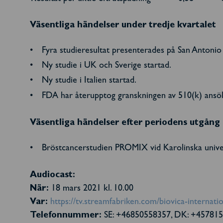
Väsentliga händelser under tredje kvartalet
Fyra studieresultat presenterades på San Antoni
Ny studie i UK och Sverige startad.
Ny studie i Italien startad.
FDA har återupptog granskningen av 510(k) ansökan
Väsentliga händelser efter periodens utgång
Bröstcancerstudien PROMIX vid Karolinska univer
Audiocast:
När:
18 mars 2021 kl. 10.00
Var:
https://tv.streamfabriken.com/biovica-internat
Telefonnummer:
SE: +46850558357, DK: +45781