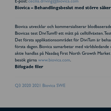
E-post:
cecilia.driving@biovica.com
Biovica – Behandlingsbeslut med större säke
Biovica utvecklar och kommersialiserar blodbaserade
Biovicas test DiviTum® ett mått på celltillväxten. Test
Det första applikationsområdet för DiviTum är behandl
första dagen. Biovica samarbetar med världsledande 
aktie handlas på Nasdaq First North Growth Market
besök gärna
www.biovica.com
.
Bifogade filer
Q3 2020 2021 Biovica SWE