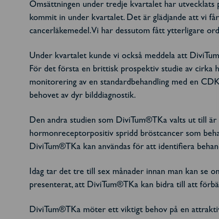
Omsättningen under tredje kvartalet har utvecklats po
kommit in under kvartalet. Det är glädjande att vi 
cancerläkemedel. Vi har dessutom fått ytterligare ord
Under kvartalet kunde vi också meddela att DiviTum®T
För det första en brittisk prospektiv studie av ci
monitorering av en standardbehandling med en CD
behovet av dyr bilddiagnostik.
Den andra studien som DiviTum®TKa valts ut till är 
hormonreceptorpositiv spridd bröstcancer som be
DiviTum®TKa kan användas för att identifiera behandl
Idag tar det tre till sex månader innan man kan se om b
presenterat, att DiviTum®TKa kan bidra till att förb
DiviTum®TKa möter ett viktigt behov på en attraktiv 