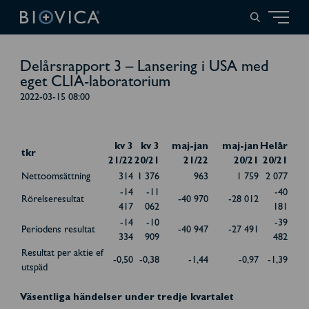
Delårsrapport 3 – Lansering i USA med
eget CLIA-laboratorium
2022-03-15 08:00
kv 3
kv 3
maj-jan
maj-jan
Helår
tkr
21/22
20/21
21/22
20/21
20/21
Nettoomsättning
314
1 376
963
1 759
2 077
-14
-11
-40
Rörelseresultat
-40 970
-28 012
417
062
181
-14
-10
-39
Periodens resultat
-40 947
-27 491
334
909
482
Resultat per aktie ef
-0,50
-0,38
-1,44
-0,97
-1,39
utspäd
Väsentliga händelser under tredje kvartalet