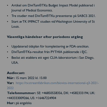
Artikel om DiviTum®TKa Budget Impact Model publicerad i
Journal of Medical Economics.
Tre studier med DiviTum®TKa presenteras på SABCS 2021.
Start av TK IMPACT studien vid Washington University of St
Louis.
Väsentliga händelser efter periodens utgång
Uppdaterad tidsplan för komplettering av FDA-ansökan.
DiviTum®TKa-resultat från PYTHIA publicerade i EJC.
Beslut att etablera ett eget CLIA-laboratorium i San Diego,
USA.
Audiocast:
När:
15 mars 2022 kl. 15:00
Var:
https://tv.streamfabriken.com/biovica-international-q3-2021-
2022
Telefonnummer:
SE: +46850558356, DK: +4582333194, UK:
+443333009266, US: +16467224904
Hur:
på engelska