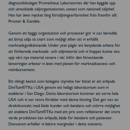
diagnostikbolaget Prometheus Laboratories där han byggde upp
och utvecklade säljorganisationen, senast som nationell säljchef.
Han har även mycket lång försäljningserfarenhet från framför allt
Procter & Gamble.
Genom att bygga organisation och processer gör vi oss beredda
att börja sälja så snart som möjligt efter att vi erhållit
marknadsgodkännande. Under ytan pågår ett betydande arbete för
att förbereda marknads- och säljmaterial och vi hoppas kunna visa
upp vårt nya material senare i vår. Inför den förestående
lanseringen arbetar vi även med planen för marknadsaccess och
reimbursement.
Ett viktigt beslut som bolagets styrelse har fattat är att erbjuda
DiviTum®TKa i USA genom ett helägt laboratorium som vi
etablerar i San Diego. Detta laboratorium kommer att serva hela
USA och vi ser stora fördelar med denna lösning. Det ger oss en
direktkontakt med både kunder och betalare och större möjlighet
att etablera DiviTum®TKa med ett pris som reflekterar det stora
värde produkten kan erbjuda, både för betalare och patienter.
Dessutom erhåller vi bättre marginaler i detta scenario.