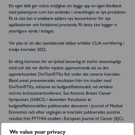
Ett eget labb ger också möjlighet att bygga upp en egen blodbank
med patientprov som kan användas i utvecklingen av nya produkter.
På så sätt kan vi snabbare addera nya biomarkörer för nya
applikationer och förbättrad prestanda. På detta sätt bygger vi
ytterligare värde i bolaget.
Vår plan är att det nyetablerade labbet erhåller CLIA-certifiering i
tredje kvartalet 2022.
En viktig hörnsten för en lyckad lansering är starkt vetenskapligt
stöd och det var därför mycket uppmuntrande att se den
uppmärksamhet DiviTum®TKa fick under det senaste kvartalet.
Bland annat presenterades resultaten från tre studier med
DiviTum®TKa, inklusive en budgeteffektmodell, vid världens
största bröstcancerkonferens, San Antonio Breast Cancer
Symposium (SABCS) i december. Resultaten av
budgeteffektmodellen publicerades dessutom i Journal of Medical
Economics och efter utgången av kvartalet publicerades positiva
resultat från PYTHIA-studien i European Journal of Cancer (EJC).
Publiceringar av tidigare studieresultat är naturligtvis viktigt, men vi
We value your privacy