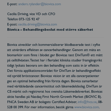
E-post:
anders.rylander@biovica.com
Cecilia Driving, vice VD och CFO
Telefon 073-125 92 47
E-post:
cecilia.driving@biovica.com
Biovica – Behandlingsbeslut med större säkerhet
Biovica utvecklar och kommersialiserar blodbaserade test i syfte
att utvärdera effekten av cancerbehandlingar. Genom att mäta en
biomarkör som finns i blodet ger Biovicas test DiviTum® ett mått
på celltillväxten. Testet har i flertalet kliniska studier framgångsrikt
tidigt lyckats besvara om den behandling som satts in är effektiv.
Det första applikationsområdet för DiviTum är behandlingseffekt
vid spridd bröstcancer. Biovicas vision är att alla cancerpatienter
ges en optimal behandling från första dagen. Biovica samarbetar
med världsledande cancerinstitut och läkemedelsbolag. DiviTum är
CE-märkt och registrerat hos svenska Läkemedelsverket. Biovicas
aktie handlas på Nasdaq First North Growth Market (BIOVIC B).
FNCA Sweden AB är bolagets Certified Adviser,
info@fnca.se
, 08-
528 00 399. För mer information, besök gärna
www.biovica.com
.