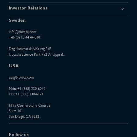
Investor Relations
Sweden
info@biovica.com
+46 (0) 18 44 44 830
Dag Hammarskjölds väg 54B
Uppsala Science Park 752 37 Uppsala
USA
us@biovica.com
Main:
+1 (858) 230-6044
Fax: +1 (858) 230-6174
6195 Cornerstone Court E
Suite 101
San Diego, CA 92121
Follow us