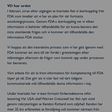
VD har ordet
I februari, strax efter utgången av kvartalet fick vi återkoppling från
FDA som innebär att vi har en plan för vår fortsatta
ansökningsprocess. Genom FDA:s återkoppling vet vi vilken
information vi behöver tillhandahålla för att kunna besvara den
sista utestående frågan och vi kommer att tillhandahålla den
information FDA önskar.
Vi hoppas att den interaktiva process som vi har gått igenom med
FDA kommer att vara till vår fördel i granskningen efter
inlämningen eftersom de frågor som kommit upp under processen
har besvarats.
Vårt arbete för att ta fram information för komplettering till FDA
löper på väl. Det gör att vi står fast vid vårt tidigare
kommunicerade mål tillhandahålla denna information i maj.
Under kvartalet har vi även fortsatt förberedelserna inför
lansering. Vår USA-chef Warren Cresswell har fått nytt stöd
genom rekryteringen av Kendon Richard som säljchef. Kendon har
över 25 års erfarenhet av försäljning och kommer närmast från