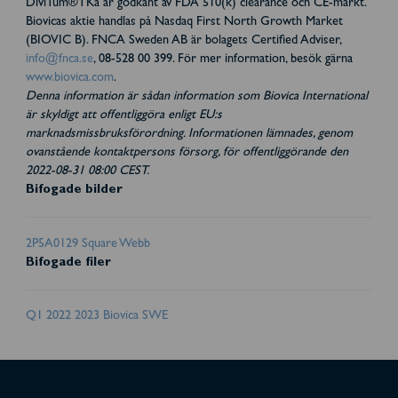
DiviTum®TKa är godkänt av FDA 510(k) clearance och CE-märkt.
Biovicas aktie handlas på Nasdaq First North Growth Market
(BIOVIC B). FNCA Sweden AB är bolagets Certified Adviser,
info@fnca.se
, 08-528 00 399. För mer information, besök gärna
www.biovica.com
.
Denna information är sådan information som Biovica International
är skyldigt att offentliggöra enligt EU:s
marknadsmissbruksförordning. Informationen lämnades, genom
ovanstående kontaktpersons försorg, för offentliggörande den
2022-08-31 08:00 CEST.
Bifogade bilder
2P5A0129 Square Webb
Bifogade filer
Q1 2022 2023 Biovica SWE