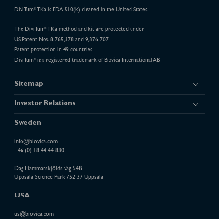
DiviTum
TKa is FDA 510(k) cleared in the United States.
®
The DiviTum
TKa method and kit are protected under
®
US Patent Nos. 8,765,378 and 9,376,707.
Patent protection in 49 countries
DiviTum
is a registered trademark of Biovica International AB
®
Sitemap
Investor Relations
Sweden
info@biovica.com
+46 (0) 18 44 44 830
Dag Hammarskjölds väg 54B
Uppsala Science Park 752 37 Uppsala
USA
us@biovica.com