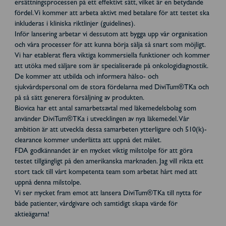
ersättningsprocessen på ett effektivt sätt, vilket är en betydande
fördel. Vi kommer att arbeta aktivt med betalare för att testet ska
inkluderas i kliniska riktlinjer (guidelines).
Inför lansering arbetar vi dessutom att bygga upp vår organisation
och våra processer för att kunna börja sälja så snart som möjligt.
Vi har etablerat flera viktiga kommersiella funktioner och kommer
att utöka med säljare som är specialiserade på onkologidiagnostik.
De kommer att utbilda och informera hälso- och
sjukvårdspersonal om de stora fördelarna med DiviTum®TKa och
på så sätt generera försäljning av produkten.
Biovica har ett antal samarbetsavtal med läkemedelsbolag som
använder DiviTum®TKa i utvecklingen av nya läkemedel. Vår
ambition är att utveckla dessa samarbeten ytterligare och 510(k)-
clearance kommer underlätta att uppnå det målet.
FDA godkännandet är en mycket viktig milstolpe för att göra
testet tillgängligt på den amerikanska marknaden. Jag vill rikta ett
stort tack till vårt kompetenta team som arbetat hårt med att
uppnå denna milstolpe.
Vi ser mycket fram emot att lansera DiviTum®TKa till nytta för
både patienter, vårdgivare och samtidigt skapa värde för
aktieägarna!