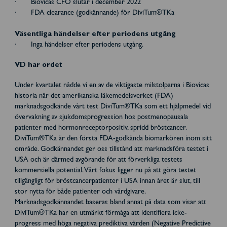
· Biovicas CFO slutar i december 2022
· FDA clearance (godkännande) för DiviTum®TKa
Väsentliga händelser efter periodens utgång
· Inga händelser efter periodens utgång.
VD har ordet
Under kvartalet nådde vi en av de viktigaste milstolparna i Biovicas
historia när det amerikanska läkemedelsverket (FDA)
marknadsgodkände vårt test DiviTum®TKa som ett hjälpmedel vid
övervakning av sjukdomsprogression hos postmenopausala
patienter med hormonreceptorpositiv, spridd bröstcancer.
DiviTum®TKa är den första FDA-godkända biomarkören inom sitt
område. Godkännandet ger oss tillstånd att marknadsföra testet i
USA och är därmed avgörande för att förverkliga testets
kommersiella potential. Vårt fokus ligger nu på att göra testet
tillgängligt för bröstcancerpatienter i USA innan året är slut, till
stor nytta för både patienter och vårdgivare.
Marknadsgodkännandet baseras bland annat på data som visar att
DiviTum®TKa har en utmärkt förmåga att identifiera icke-
progress med höga negativa prediktiva värden (Negative Predictive