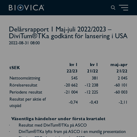
Delårsrapport 1 Maj-juli 2022/2023 –
DiviTum®TKa godkänt för lansering i USA
2022-08-31 08:00
kv 1
kv 1
maj-apr
tSEK
22/23
21/22
21/22
Nettoomsättning
545
381
2 045
Rörelseresultat
-20 662
-12 238
-60 101
Periodens resultat
-21 004
-12 225
-60 003
Resultat per aktie ef
-0,74
-0,43
-2,11
utspäd
Väsentliga händelser under första kvartalet
· Resultat med DiviTum®TKa på ASCO
· DiviTum®TKa lyfts fram på ASCO i en muntlig presentation