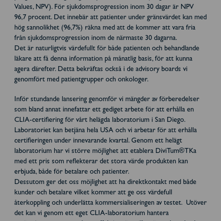
Values, NPV). För sjukdomsprogression inom 30 dagar är NPV
96,7 procent. Det innebär att patienter under gränsvärdet kan med
hög sannolikhet (96,7%) räkna med att de kommer att vara fria
från sjukdomsprogression inom de närmaste 30 dagarna.
Det är naturligtvis värdefullt för både patienten och behandlande
läkare att få denna information på månatlig basis, för att kunna
agera därefter. Detta bekräftas också i de advisory boards vi
genomfört med patientgrupper och onkologer.
Inför stundande lansering genomför vi mängder av förberedelser
som bland annat innefattar ett gediget arbete för att erhålla en
CLIA-certifiering för vårt helägda laboratorium i San Diego.
Laboratoriet kan betjäna hela USA och vi arbetar för att erhålla
certifieringen under innevarande kvartal. Genom ett helägt
laboratorium har vi större möjlighet att etablera DiviTum®TKa
med ett pris som reflekterar det stora värde produkten kan
erbjuda, både för betalare och patienter.
Dessutom ger det oss möjlighet att ha direktkontakt med både
kunder och betalare vilket kommer att ge oss värdefull
återkoppling och underlätta kommersialiseringen av testet. Utöver
det kan vi genom ett eget CLIA-laboratorium hantera