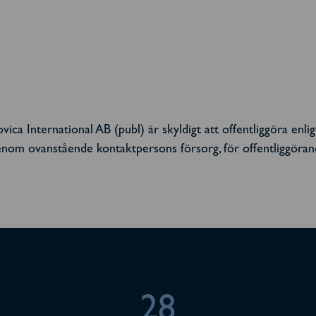
ica International AB (publ) är skyldigt att offentliggöra en
om ovanstående kontaktpersons försorg, för offentliggörand
28