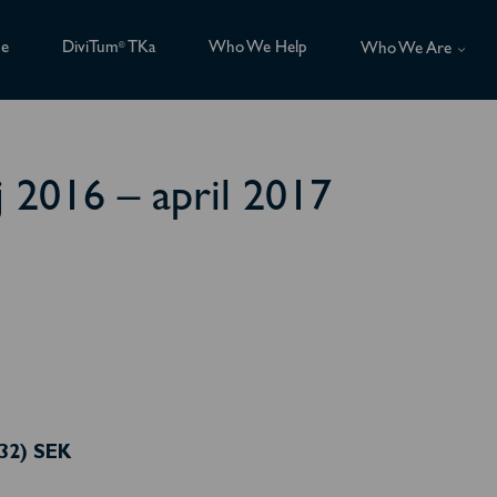
ce
DiviTum
TKa
Who We Help
®
Who We Are
2016 – april 2017
,32) SEK