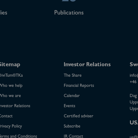
ies
Publications
Sitemap
Investor Relations
Sw
DiviTum®TKa
The Share
info
+46 
Who we help
Financial Reports
Who we are
Calendar
Dag 
Upps
nvestor Relations
Events
Upps
Contact
Certified adviser
US
rivacy Policy
Subscribe
erms and Conditions
IR Contact
us@b