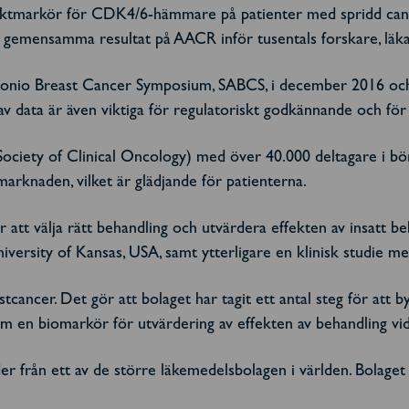
ektmarkör för CDK4/6-hämmare
på patienter med spridd can
ra gemensamma resultat på AACR inför tusentals forskare, läk
tonio Breast Cancer Symposium, SABCS, i december 2016 och
v data är även viktiga för regulatoriskt godkännande och för
iety of Clinical Oncology) med över 40.000 deltagare i börja
marknaden, vilket är glädjande för patienterna.
 att välja rätt behandling och utvärdera effekten av insatt be
rsity of Kansas, USA, samt ytterligare en klinisk studie med 
tcancer. Det gör att bolaget har tagit ett antal steg för att
m en biomarkör för utvärdering av effekten av behandling vid
order från ett av de större läkemedelsbolagen i världen. Bola