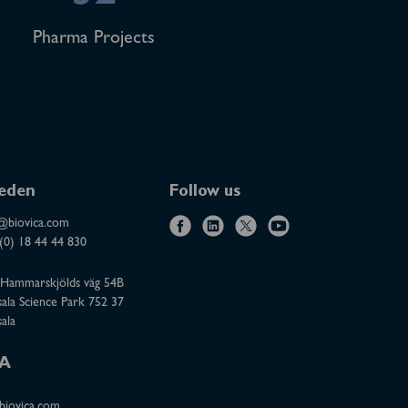
Pharma Projects
eden
Follow us
@biovica.com
f
l
x
y
(0) 18 44 44 830
a
i
o
Hammarskjölds väg 54B
c
n
u
ala Science Park 752 37
e
k
t
ala
b
e
u
o
d
b
A
o
i
e
iovica.com