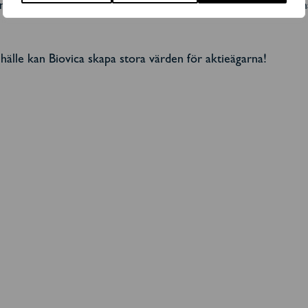
ämst på patienterna som kan få bästa möjliga effekt av sin be
älle kan Biovica skapa stora värden för aktieägarna!