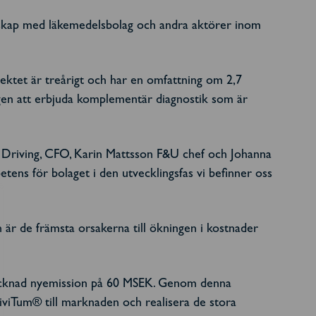
tnerskap med läkemedelsbolag och andra aktörer inom
rojektet är treårigt och har en omfattning om 2,7
gen att erbjuda komplementär diagnostik som är
ia Driving, CFO, Karin Mattsson F&U chef och Johanna
etens för bolaget i den utvecklingsfas vi befinner oss
är de främsta orsakerna till ökningen i kostnader
tecknad nyemission på 60 MSEK. Genom denna
iviTum® till marknaden och realisera de stora