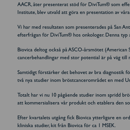
AACR,
åter presenterat stöd för DiviTum®
som eff
Institute,
blev utvald att göra en presentation av vå
Vi har med resultaten som presenterades på San An
efterfrågan för DiviTum® hos onkologer. Denna typ a
Biovica deltog också på ASCO-årsmötet (American Soc
cancerbehandlingar med stor potential är på väg till 
Samtidigt förstärker det behovet av bra diagnostik för
två nya studier inom bröstcancerområdet en med Unive
Totalt har vi nu 10 pågående studier inom spridd brös
att kommersialisera vår produkt och etablera den so
Efter kvartalets utgång fick Biovica ytterligare en 
kliniska studier, kit från Biovica för ca 1 MSEK.