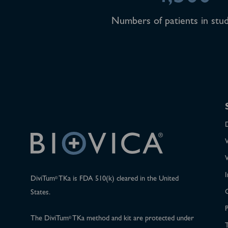
Numbers of patients in stud
I
DiviTum
TKa is FDA 510(k) cleared in the United
®
States.
P
The DiviTum
TKa method and kit are protected under
®
T