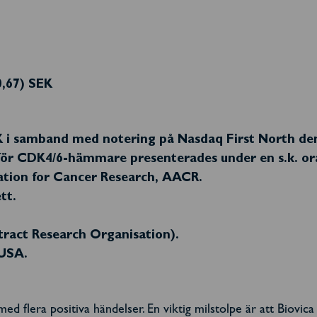
0,67) SEK
K i samband med notering på Nasdaq First North de
ör CDK4/6-hämmare presenterades under en s.k. ora
ation for Cancer Research, AACR.
tt.
ract Research Organisation).
 USA.
med flera positiva händelser. En viktig milstolpe är att Biovica