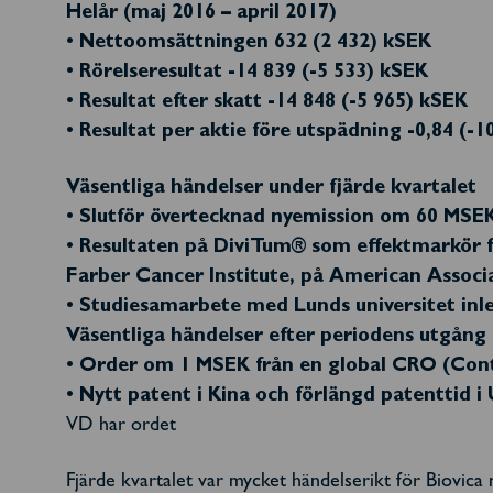
Helår (maj 2016 – april 2017)
• Nettoomsättningen 632 (2 432) kSEK
• Rörelseresultat -14 839 (-5 533) kSEK
• Resultat efter skatt -14 848 (-5 965) kSEK
• Resultat per aktie före utspädning -0,84 (-1
Väsentliga händelser under fjärde kvartalet
• Slutför övertecknad nyemission om 60 MSE
• Resultaten på DiviTum® som effektmarkör f
Farber Cancer Institute, på American Associ
• Studiesamarbete med Lunds universitet inle
Väsentliga händelser efter periodens utgång
• Order om 1 MSEK från en global CRO (Cont
• Nytt patent i Kina och förlängd patenttid i
VD har ordet
Fjärde kvartalet var mycket händelserikt för Biovica