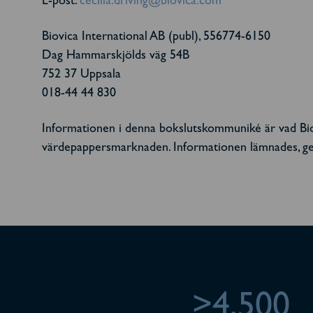
E-post:
cecilia.driving@biovica.com
Biovica International AB (publ), 556774-6150
Dag Hammarskjölds väg 54B
752 37 Uppsala
018-44 44 830
Informationen i denna bokslutskommuniké är vad Biov
värdepappersmarknaden. Informationen lämnades, gen
>4,500