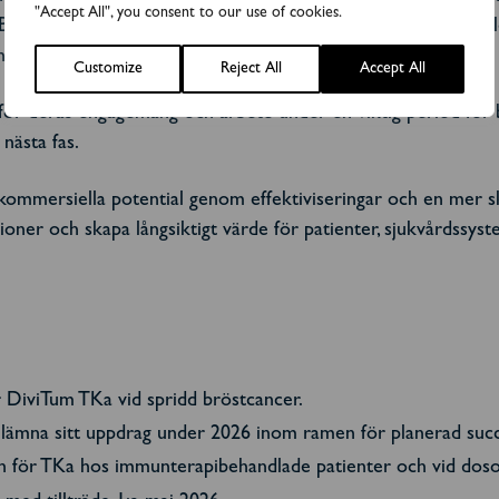
"Accept All", you consent to our use of cookies.
 Biovica drivs med större effektivitet och finansiell discipli
solid plattform för nästa fas i bolagets utveckling.
Customize
Reject All
Accept All
are för deras engagemang och arbete under en viktig period fö
 nästa fas.
as kommersiella potential genom effektiviseringar och en mer 
tioner och skapa långsiktigt värde för patienter, sjukvårdssys
 DiviTum TKa vid spridd bröstcancer.
lämna sitt uppdrag under 2026 inom ramen för planerad succ
n för TKa hos immunterapibehandlade patienter och vid do