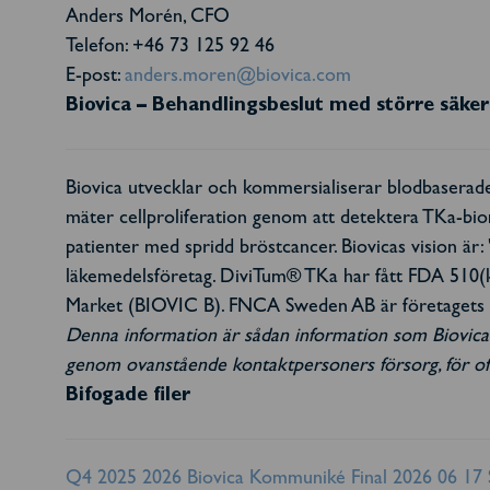
Anders Morén, CFO
Telefon: +46 73 125 92 46
E-post:
anders.moren@biovica.com
Biovica – Behandlingsbeslut med större säke
Biovica utvecklar och kommersialiserar blodbaserad
mäter cellproliferation genom att detektera TKa-bi
patienter med spridd bröstcancer. Biovicas vision är
läkemedelsföretag. DiviTum® TKa har fått FDA 510(
Market (BIOVIC B). FNCA Sweden AB är företagets C
Denna information är sådan information som Biovica I
genom ovanstående kontaktpersoners försorg, för of
Bifogade filer
Q4 2025 2026 Biovica Kommuniké Final 2026 06 17 