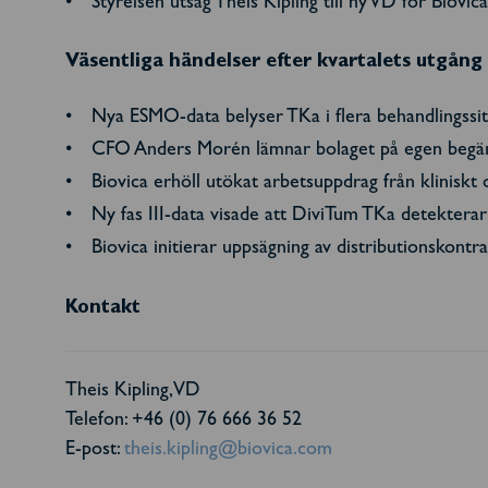
Styrelsen utsåg Theis Kipling till ny VD för Biovic
Väsentliga händelser efter kvartalets utgång
Nya ESMO-data belyser TKa i flera behandlingssit
CFO Anders Morén lämnar bolaget på egen begäran
Biovica erhöll utökat arbetsuppdrag från klinis
Ny fas III-data visade att DiviTum TKa detekterar
Biovica initierar uppsägning av distributionskon
Kontakt
Theis Kipling, VD
Telefon: +46 (0) 76 666 36 52
E-post:
theis.kipling@biovica.com