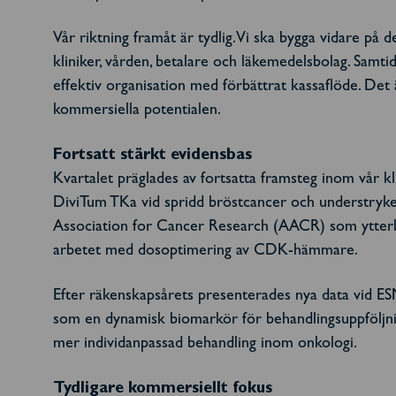
Vår riktning framåt är tydlig. Vi ska bygga vidare p
kliniker, vården, betalare och läkemedelsbolag. Samt
effektiv organisation med förbättrat kassaflöde. Det är
kommersiella potentialen.
Fortsatt stärkt evidensbas
Kvartalet präglades av fortsatta framsteg inom vår 
DiviTum TKa vid spridd bröstcancer och understryker 
Association for Cancer Research (AACR) som ytterl
arbetet med dosoptimering av CDK-hämmare.
Efter räkenskapsårets presenterades nya data vid ES
som en dynamisk biomarkör för behandlingsuppföljnin
mer individanpassad behandling inom onkologi.
Tydligare kommersiellt fokus