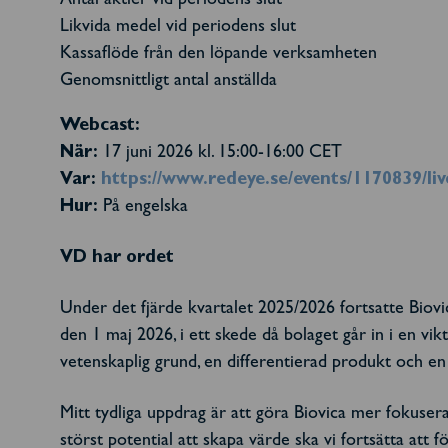
Antal aktier vid periodens slut
Likvida medel vid periodens slut
Kassaflöde från den löpande verksamheten
Genomsnittligt antal anställda
Webcast:
När:
17 juni 2026 kl. 15:00-16:00 CET
Var:
https://www.redeye.se/events/1170839/liv
Hur:
På engelska
VD har ordet
Under det fjärde kvartalet 2025/2026 fortsatte Biovi
den 1 maj 2026, i ett skede då bolaget går in i en vik
vetenskaplig grund, en differentierad produkt och en
Mitt tydliga uppdrag är att göra Biovica mer fokuser
störst potential att skapa värde ska vi fortsätta att 