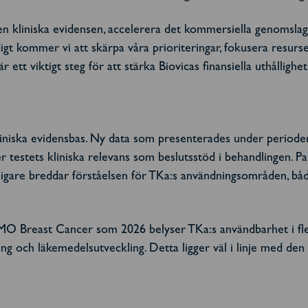
å den kliniska evidensen, accelerera det kommersiella genoms
idigt kommer vi att skärpa våra prioriteringar, fokusera resu
 ett viktigt steg för att stärka Biovicas finansiella uthålligh
kliniska evidensbas. Ny data som presenterades under period
testets kliniska relevans som beslutsstöd i behandlingen. Pa
igare breddar förståelsen för TKa:s användningsområden, bå
MO Breast Cancer som 2026 belyser TKa:s användbarhet i fler
g och läkemedelsutveckling. Detta ligger väl i linje med de