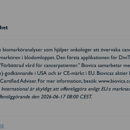
rhet
e biomarköranalyser som hjälper onkologer att övervaka canc
omarkören i blodomloppet. Den första applikationen för Div
: "Förbättrad vård för cancerpatienter." Biovica samarbetar m
k)-godkännande i USA och är CE-märkt i EU. Biovicas aktier
ertified Adviser. För mer information, besök: www.biovica.
nternational är skyldigt att offentliggöra enligt EU:s markn
fentliggörande den 2026-06-17 08:00 CEST.
SE