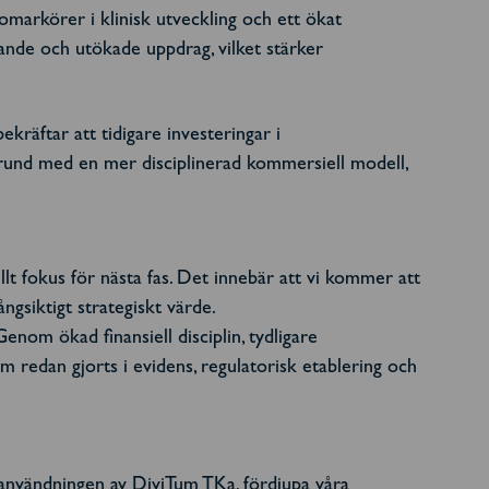
omarkörer i klinisk utveckling och ett ökat
nde och utökade uppdrag, vilket stärker
kräftar att tidigare investeringar i
grund med en mer disciplinerad kommersiell modell,
llt fokus för nästa fas. Det innebär att vi kommer att
ngsiktigt strategiskt värde.
nom ökad finansiell disciplin, tydligare
m redan gjorts i evidens, regulatorisk etablering och
 användningen av DiviTum TKa, fördjupa våra