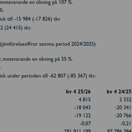
, motsvarande en ökning på 107 %.
%.
 till -15 984 (-17 826) tkr.
12 (24 415) tkr.
(jämförelsesiffror samma period 2024/2025)
r, motsvarande en ökning på 55 %.
.
k under perioden till -62 807 (-85 367) tkr.
kv 4 25/26
kv 4 24/25
4 815
2 332
-18 043
-20 341
-19 122
-20 766
-0,07
-0,21