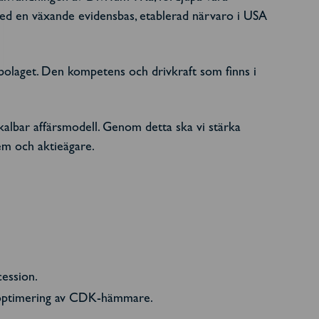
n. Med en växande evidensbas, etablerad närvaro i USA
r bolaget. Den kompetens och drivkraft som finns i
skalbar affärsmodell. Genom detta ska vi stärka
tem och aktieägare.
ession.
soptimering av CDK-hämmare.