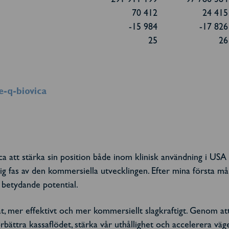
291 911 199
97 786 384
70 412
24 415
-15 984
-17 826
25
26
e-q-biovica
ca att stärka sin position både inom klinisk användning i US
tig fas av den kommersiella utvecklingen. Efter mina första mån
 betydande potential.
at, mer effektivt och mer kommersiellt slagkraftigt. Genom a
förbättra kassaflödet, stärka vår uthållighet och accelerera vä