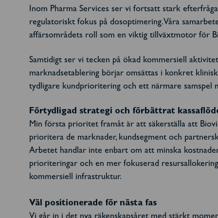
Inom Pharma Services ser vi fortsatt stark efterfråg
regulatoriskt fokus på dosoptimering. Våra samarbe
affärsområdets roll som en viktig tillväxtmotor för B
Samtidigt ser vi tecken på ökad kommersiell aktivitet
marknadsetablering börjar omsättas i konkret klinis
tydligare kundprioritering och ett närmare samspel 
Förtydligad strategi och förbättrat kassaflöd
Min första prioritet framåt är att säkerställa att Bio
prioritera de marknader, kundsegment och partnerskap 
Arbetet handlar inte enbart om att minska kostnader,
prioriteringar och en mer fokuserad resursallokering 
kommersiell infrastruktur.
Väl positionerade för nästa fas
Vi går in i det nya räkenskapsåret med stärkt momen