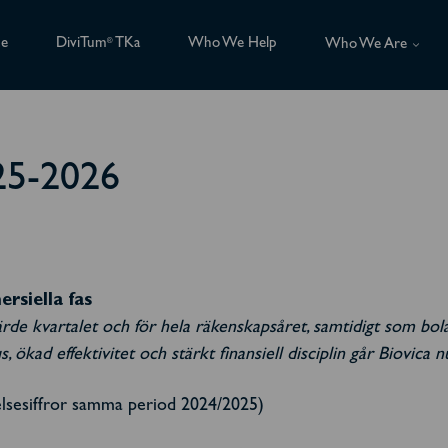
ce
DiviTum
TKa
Who We Help
®
Who We Are
25-2026
rsiella fas
järde kvartalet och för hela räkenskapsåret, samtidigt som bol
kad effektivitet och stärkt finansiell disciplin går Biovica nu
elsesiffror samma period 2024/2025)