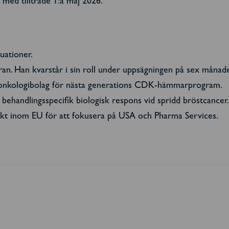
a med tillträde 1:a maj 2026.
uationer.
. Han kvarstår i sin roll under uppsägningen på sex månade
kt onkologibolag för nästa generations CDK-hämmarprogram.
 behandlingsspecifik biologisk respons vid spridd bröstcancer.
trakt inom EU för att fokusera på USA och Pharma Services.