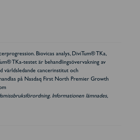
erprogression. Biovicas analys, DiviTum® TKa,
iTum® TKa-testet är behandlingsövervakning av
ed världsledande cancerinstitut och
 handlas på Nasdaq First North Premier Growth
com
adsmissbruksförordning. Informationen lämnades,