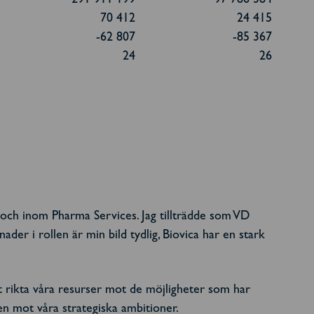
291 911 199
97 786 384
70 412
24 415
-62 807
-85 367
24
26
A och inom Pharma Services. Jag tillträdde som VD
ader i rollen är min bild tydlig, Biovica har en stark
tt rikta våra resurser mot de möjligheter som har
gen mot våra strategiska ambitioner.