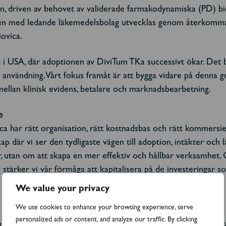
an, driven av behovet av validerade farmakodynamiska (PD) bi
ten med ledande läkemedelsbolag utvecklas genom återkomma
iovica.
 i USA, där adoptionen av DiviTum TKa successivt ökar. Det be
k användning. Vårt fokus framåt är att bygga vidare på denna 
mellan klinisk evidens, betalare och marknadsbearbetning.
e
vica har rätt organisation, rätt kostnadsbas och rätt kommersie
där vi ser den tydligaste vägen till adoption, intäkter och lå
 utan om att skapa en mer effektiv och hållbar verksamhet. Ge
stärker vi vår förmåga att kapitalisera på de investeringar so
We value your privacy
We use cookies to enhance your browsing experience, serve
personalized ads or content, and analyze our traffic. By clicking
tum och ett tydligt fokus: att accelerera adoptionen, bredda