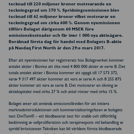
tecknad till 220 miljoner kronor motsvarande en
teckningsgrad om 370 %. Spridningsemissionen blev
tecknad till 62 miljoner kronor vilket motsvarar en
teckningsgrad om cirka 600 %. Genom nyemissionen
tillförs Bolaget därigenom 60 MSEK före
emissionskostnader och får över 1 000 nya aktieägare.
Beräknad första dag för handel med Bolagets B-aktie
på Nasdaq First North är den 29:e mars 2017.
Efter att nyemissionen har registrerats hos Bolagsverket kommer
antalet aktier i Biovica att öka med 4 800 000 aktier av serie B. Det
totala antalet aktier i Biovica kommer att uppgå till 17 573 372,
varav 9 317 497 aktier kommer att vara av serie A och 8 255 875
aktier kommer att vara av serie B. Det motsvarar en ökning av
aktiekapitalet med cirka 27 % och antal röster med cirka 15 %.
Bolaget avser att använda emissionslikviden för att initiera
marknadsintroduktionen och kommersialiseringsfasen av bolagets
test DiviTum® – ett blodbaserat test för snabb och tillförlitlig
bedömning av cellproliferation och terapirespons vid behandling av
spridd bröstcancer. Tekniken kan bli världens första blodbaserade