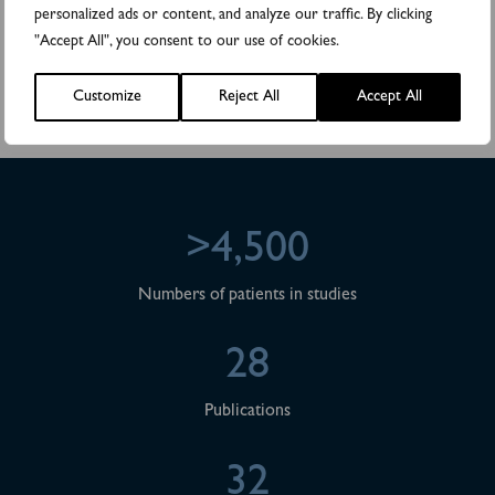
För ytterligare information, kontakta:
personalized ads or content, and analyze our traffic. By clicking
"Accept All", you consent to our use of cookies.
Anders Rylander, VD Biovica
Tel.: +46 (0)18 444 48 35
Customize
Reject All
Accept All
Email: anders.rylander@biovica.com
>4,500
Numbers of patients in studies
28
Publications
32