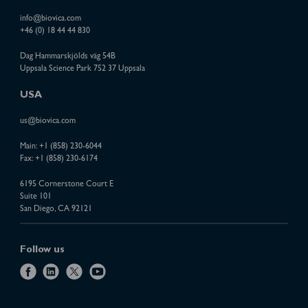
info@biovica.com
+46 (0) 18 44 44 830
Dag Hammarskjölds väg 54B
Uppsala Science Park 752 37 Uppsala
USA
us@biovica.com
Main:
+1 (858) 230-6044
Fax: +1 (858) 230-6174
6195 Cornerstone Court E
Suite 101
San Diego, CA 92121
Follow us
f
l
x
y
a
i
o
c
n
u