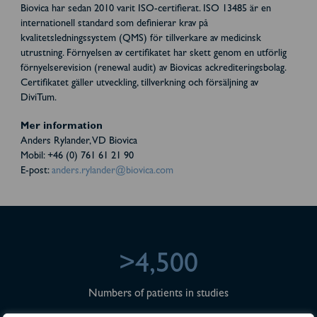
Biovica har sedan 2010 varit ISO-certifierat. ISO 13485 är en
internationell standard som definierar krav på
kvalitetsledningssystem (QMS) för tillverkare av medicinsk
utrustning. Förnyelsen av certifikatet har skett genom en utförlig
förnyelserevision (renewal audit) av Biovicas ackrediteringsbolag.
Certifikatet gäller utveckling, tillverkning och försäljning av
DiviTum.
Mer information
Anders Rylander, VD Biovica
Mobil: +46 (0) 761 61 21 90
E-post:
anders.rylander@biovica.com
>4,500
Numbers of patients in studies