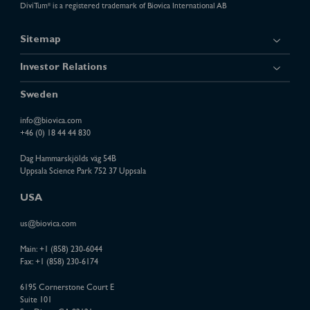
DiviTum
is a registered trademark of Biovica International AB
®
Sitemap
Investor Relations
Sweden
info@biovica.com
+46 (0) 18 44 44 830
Dag Hammarskjölds väg 54B
Uppsala Science Park 752 37 Uppsala
USA
us@biovica.com
Main:
+1 (858) 230-6044
Fax: +1 (858) 230-6174
6195 Cornerstone Court E
Suite 101