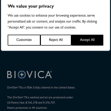
28
We value your privacy
We use cookies to enhance your browsing experience, serve
Publications
personalized ads or content, and analyze our traffic. By clicking
"Accept All", you consent to our use of cookies.
32
Customize
Reject All
Accept All
Pharma Projects
DiviTum
TKa is FDA 510(k) cleared in the United States.
®
The DiviTum
TKa method and kit are protected under
®
US Patent Nos. 8,765,378 and 9,376,707.
Patent protection in 49 countries