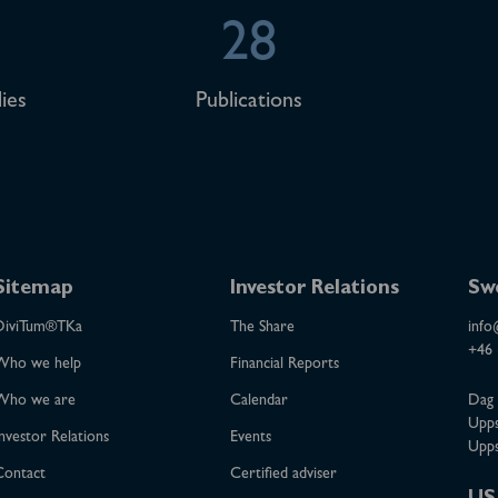
28
ies
Publications
Sitemap
Investor Relations
Sw
DiviTum®TKa
The Share
info
+46 
Who we help
Financial Reports
Who we are
Calendar
Dag 
Upps
nvestor Relations
Events
Upps
Contact
Certified adviser