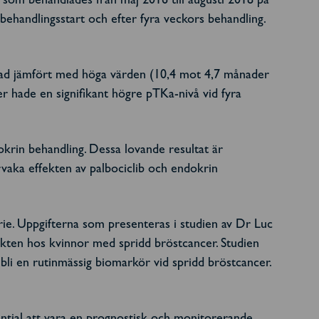
 som behandlades från maj 2016 till augusti 2018 på
ehandlingsstart och efter fyra veckors behandling.
vnad jämfört med höga värden (10,4 mot 4,7 månader
r hade en signifikant högre pTKa-nivå vid fyra
okrin behandling. Dessa lovande resultat är
vaka effekten av palbociclib och endokrin
rie. Uppgifterna som presenteras i studien av Dr Luc
ekten hos kvinnor med spridd bröstcancer. Studien
bli en rutinmässig biomarkör vid spridd bröstcancer.