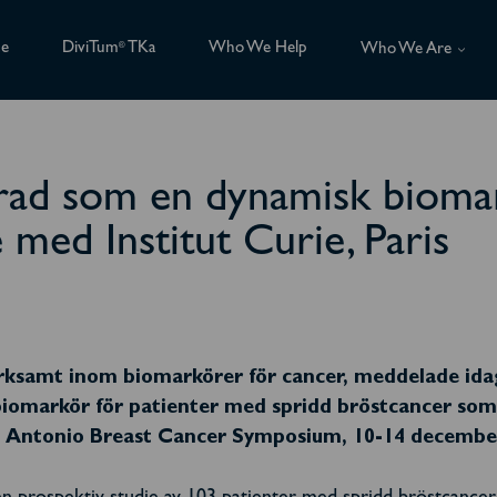
ce
DiviTum
TKa
Who We Help
®
Who We Are
erad som en dynamisk biomar
 med Institut Curie, Paris
rksamt inom biomarkörer för cancer, meddelade idag 
 biomarkör för patienter med spridd bröstcancer so
n Antonio Breast Cancer Symposium, 10-14 december 