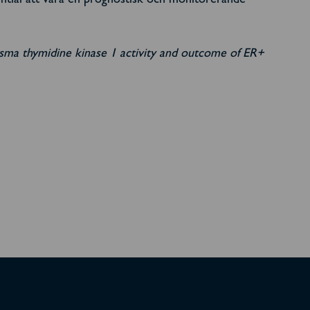
ential att vara en prognostisk och monitorerande
sma thymidine kinase 1 activity and outcome of ER+