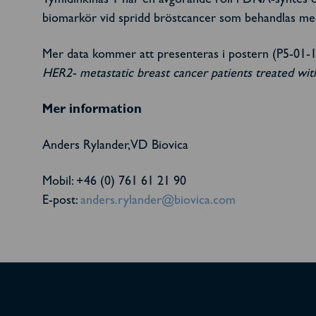
Tymidinkinas 1 har en avgörande roll i DNA-syntes oc
biomarkör vid spridd bröstcancer som behandlas med 
Mer data kommer att presenteras i postern (P5-01-1
HER2- metastatic breast cancer patients treated wit
Mer information
Anders Rylander, VD Biovica
Mobil: +46 (0) 761 61 21 90
E-post:
anders.rylander@biovica.com