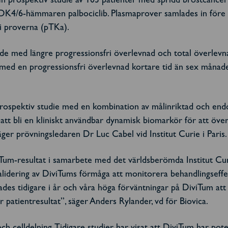
n prospektiv studie av 103 patienter med spridd bröstcancer
CDK4/6-hämmaren palbociclib. Plasmaprover samlades in före b
 i proverna (pTKa).
ade med längre progressionsfri överlevnad och total överle
med en progressionsfri överlevnad kortare tid än sex månade
 prospektiv studie med en kombination av målinriktad och end
tt bli en kliniskt användbar dynamisk biomarkör för att över
ger prövningsledaren Dr Luc Cabel vid Institut Curie i Paris.
viTum-resultat i samarbete med det världsberömda Institut Cu
validering av DiviTums förmåga att monitorera behandlingseff
es tidigare i år och våra höga förväntningar på DiviTum att 
ter patientresultat”, säger Anders Rylander, vd för Biovica.