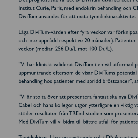
Det prognostiska värdet av DiviTum utvärderades i e
Institut Curie, Paris, med endokrin behandling och 
DiviTum användes för att mäta tymidinkinasaktivitet
Låga DiviTum-värden efter fyra veckor var förknipp
och inte uppnådd respektive 20 månader). Patienter 
veckor (median 256 Du/L mot 100 Du/L).
”Vi har kliniskt validerat DiviTum i en väl utformad
uppmuntrande eftersom de visar DiviTums potential a
behandling hos patienter med spridd bröstcancer”, sä
”Vi är stolta över att presentera fantastiska nya Di
Cabel och hans kollegor utgör ytterligare en viktig 
stöder resultaten från TREnd-studien som presenterad
Med DiviTum vill vi bidra till bättre utfall för patien