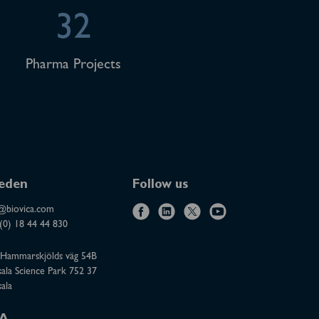
32
Pharma Projects
eden
Follow us
@biovica.com
f
l
x
y
(0) 18 44 44 830
a
i
o
Hammarskjölds väg 54B
c
n
u
ala Science Park 752 37
e
k
t
ala
b
e
u
o
d
b