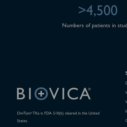
>4,500
Numbers of patients in stud
I
DiviTum
TKa is FDA 510(k) cleared in the United
®
States.