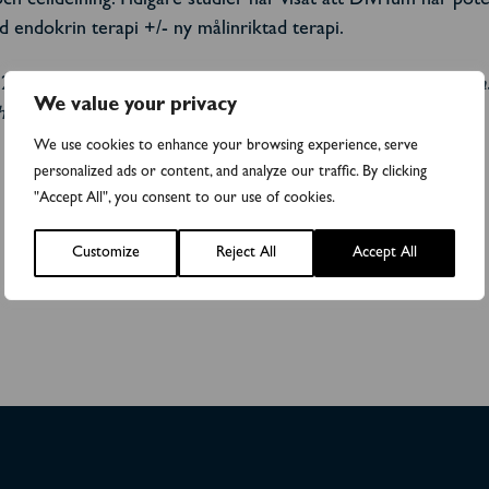
h celldelning. Tidigare studier har visat att DiviTum har pot
endokrin terapi +/- ny målinriktad terapi.
2) vid San Antonio Breast Cancer Symposium med titeln “
Pla
We value your privacy
h palbociclib and endocrine therapy”.
We use cookies to enhance your browsing experience, serve
personalized ads or content, and analyze our traffic. By clicking
"Accept All", you consent to our use of cookies.
Customize
Reject All
Accept All