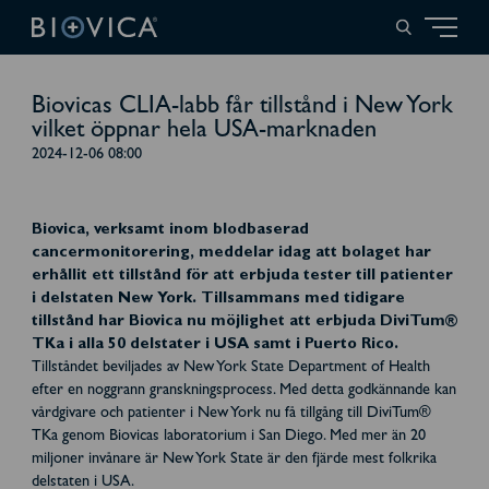
Biovicas CLIA-labb får tillstånd i New York
vilket öppnar hela USA-marknaden
2024-12-06 08:00
Biovica, verksamt inom blodbaserad
cancermonitorering, meddelar idag att bolaget har
erhållit ett tillstånd för att erbjuda tester till patienter
i delstaten New York. Tillsammans med tidigare
tillstånd har Biovica nu möjlighet att erbjuda DiviTum®
TKa i alla 50 delstater i USA samt i Puerto Rico.
Tillståndet beviljades av New York State Department of Health
efter en noggrann granskningsprocess. Med detta godkännande kan
vårdgivare och patienter i New York nu få tillgång till DiviTum®
TKa genom Biovicas laboratorium i San Diego. Med mer än 20
miljoner invånare är New York State är den fjärde mest folkrika
delstaten i USA.