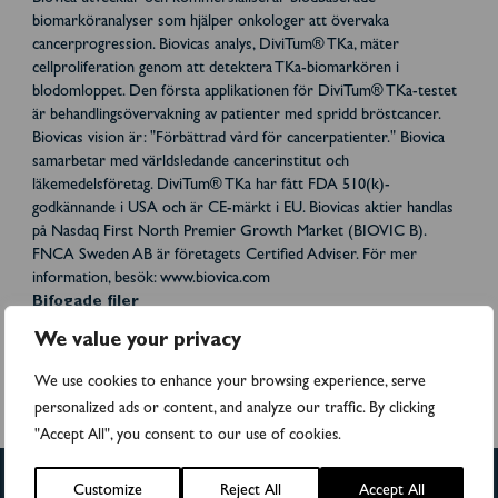
biomarköranalyser som hjälper onkologer att övervaka
cancerprogression. Biovicas analys, DiviTum® TKa, mäter
cellproliferation genom att detektera TKa-biomarkören i
blodomloppet. Den första applikationen för DiviTum® TKa-testet
är behandlingsövervakning av patienter med spridd bröstcancer.
Biovicas vision är: "Förbättrad vård för cancerpatienter." Biovica
samarbetar med världsledande cancerinstitut och
läkemedelsföretag. DiviTum® TKa har fått FDA 510(k)-
godkännande i USA och är CE-märkt i EU. Biovicas aktier handlas
på Nasdaq First North Premier Growth Market (BIOVIC B).
FNCA Sweden AB är företagets Certified Adviser. För mer
information, besök: www.biovica.com
Bifogade filer
We value your privacy
Biovicas CLIA-labb får tillstånd i New York vilket öppnar hela USA-
We use cookies to enhance your browsing experience, serve
marknaden
personalized ads or content, and analyze our traffic. By clicking
"Accept All", you consent to our use of cookies.
Customize
Reject All
Accept All