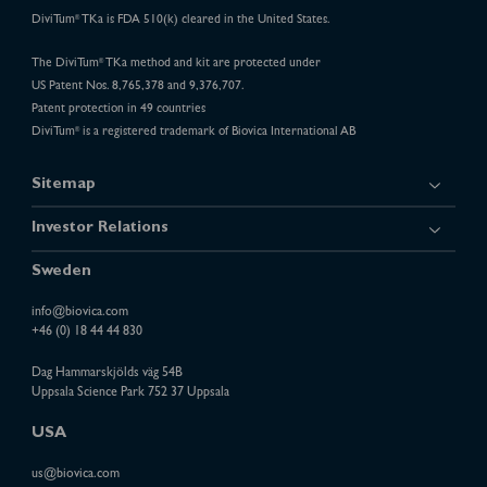
DiviTum
TKa is FDA 510(k) cleared in the United States.
®
The DiviTum
TKa method and kit are protected under
®
US Patent Nos. 8,765,378 and 9,376,707.
Patent protection in 49 countries
DiviTum
is a registered trademark of Biovica International AB
®
Sitemap
Investor Relations
Sweden
info@biovica.com
+46 (0) 18 44 44 830
Dag Hammarskjölds väg 54B
Uppsala Science Park 752 37 Uppsala
USA
us@biovica.com