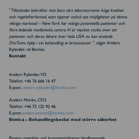
"
Tillståndet bekräftar inte bara vårt laboratoriums höga kvalitet
och regelefterlevnad, utan öppnar också nya möjligheter på denna
viktiga marknad – New York har många potentiella patienter och
flera ledande medicinska centra. Vi är mycket stolta över att
patienter och deras läkare över hela USA nu kan använda
DiviTums hjälp i sin behandling av bröstcancer.
", säger Anders
Rylander, vd Biovica.
Kontakt
Anders Rylander, VD
Telefon: +46 76 666 16 47
E-post:
anders.rylander@biovica.com
Anders Morén, CFO
Telefon: +46 73 125 92 46
E-post:
anders.moren@biovica.com
Biovica – Behandlingsbeslut med större säkerhet
Biovica utvecklar och kommersialiserar blodbaserade