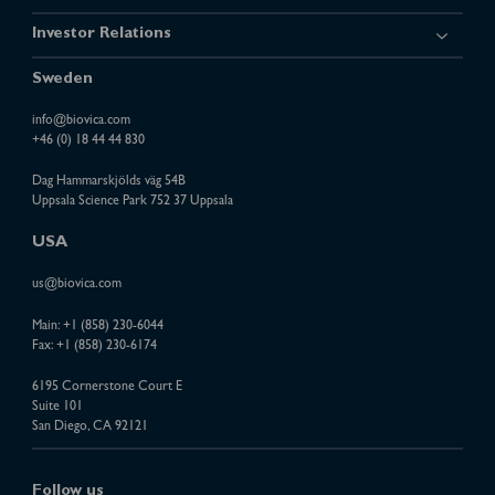
Investor Relations
Sweden
info@biovica.com
+46 (0) 18 44 44 830
Dag Hammarskjölds väg 54B
Uppsala Science Park 752 37 Uppsala
USA
us@biovica.com
Main:
+1 (858) 230-6044
Fax: +1 (858) 230-6174
6195 Cornerstone Court E
Suite 101
San Diego, CA 92121
Follow us