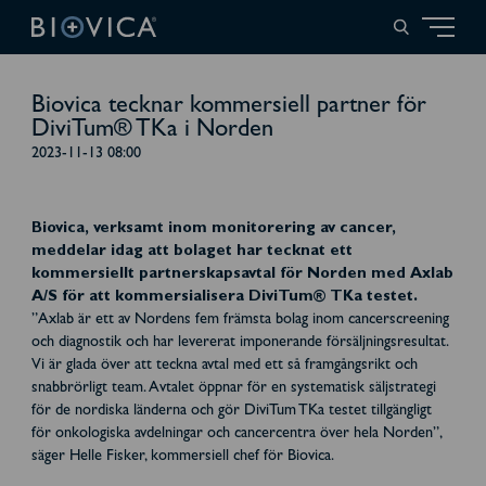
Biovica tecknar kommersiell partner för
DiviTum® TKa i Norden
2023-11-13 08:00
Biovica, verksamt inom monitorering av cancer,
meddelar idag att bolaget har tecknat ett
kommersiellt partnerskapsavtal för Norden med Axlab
A/S för att kommersialisera DiviTum® TKa testet.
”Axlab är ett av Nordens fem främsta bolag inom cancerscreening
och diagnostik och har levererat imponerande försäljningsresultat.
Vi är glada över att teckna avtal med ett så framgångsrikt och
snabbrörligt team. Avtalet öppnar för en systematisk säljstrategi
för de nordiska länderna och gör DiviTum TKa testet tillgängligt
för onkologiska avdelningar och cancercentra över hela Norden”,
säger Helle Fisker, kommersiell chef för Biovica.