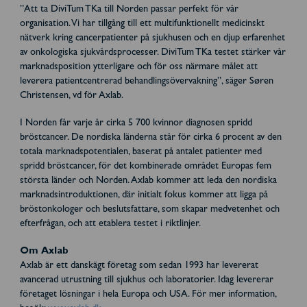
”Att ta DiviTum TKa till Norden passar perfekt för vår
organisation. Vi har tillgång till ett multifunktionellt medicinskt
nätverk kring cancerpatienter på sjukhusen och en djup erfarenhet
av onkologiska sjukvårdsprocesser. DiviTum TKa testet stärker vår
marknadsposition ytterligare och för oss närmare målet att
leverera patientcentrerad behandlingsövervakning”, säger Søren
Christensen, vd för Axlab.
I Norden får varje år cirka 5 700 kvinnor diagnosen spridd
bröstcancer. De nordiska länderna står för cirka 6 procent av den
totala marknadspotentialen, baserat på antalet patienter med
spridd bröstcancer, för det kombinerade området Europas fem
största länder och Norden. Axlab kommer att leda den nordiska
marknadsintroduktionen, där initialt fokus kommer att ligga på
bröstonkologer och beslutsfattare, som skapar medvetenhet och
efterfrågan, och att etablera testet i riktlinjer.
Om Axlab
Axlab är ett danskägt företag som sedan 1993 har levererat
avancerad utrustning till sjukhus och laboratorier. Idag levererar
företaget lösningar i hela Europa och USA. För mer information,