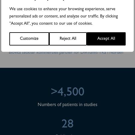
läkemedelsföretag. DiviTum® TKa har fått FDA 510(k)-
We use cookies to enhance your browsing experience, serve
godkännande i USA och är CE-märkt i EU. Biovicas aktier handlas
på Nasdaq First North Premier Growth Market (BIOVIC B).
personalized ads or content, and analyze our traffic. By clicking
FNCA Sweden AB är företagets Certified Adviser. För mer
"Accept All", you consent to our use of cookies.
information, besök: www.biovica.com
Bifogade filer
Customize
Reject All
Accept All
Biovica tecknar kommersiell partner för DiviTum® TKa i Norden
>4,500
Numbers of patients in studies
28