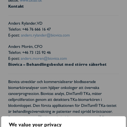
besök:
www.axlab.dk
Kontakt
Anders Rylander, VD
Telefon: +46 76 666 16 47
E-post:
anders.rylander@biovica.com
Anders Morén, CFO
Telefon: +46 73 125 92 46
E-post:
anders.moren@biovica.com
Biovica – Behandlingsbeslut med större säkerhet
Biovica utvecklar och kommersialiserar blodbaserade
biomarköranalyser som hjälper onkologer att övervaka
cancerprogression. Biovicas analys, DiviTum® TKa, mäter
cellproliferation genom att detektera TKa-biomarkören i
blodomloppet. Den första applikationen för DiviTum® TKa-testet
är behandlingsövervakning av patienter med spridd bröstcancer.
Biovicas vision är: "Förbättrad vård för cancerpatienter." Biovica
samarbetar med världsledande cancerinstitut och
We value your privacy