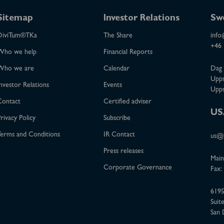
Sitemap
Investor Relations
Sw
DiviTum®TKa
The Share
info
+46 
Who we help
Financial Reports
Who we are
Calendar
Dag 
Upps
nvestor Relations
Events
Upps
Contact
Certified adviser
US
rivacy Policy
Subscribe
erms and Conditions
IR Contact
us@b
Press releases
Main
Corporate Governance
Fax:
6195
Suit
San 