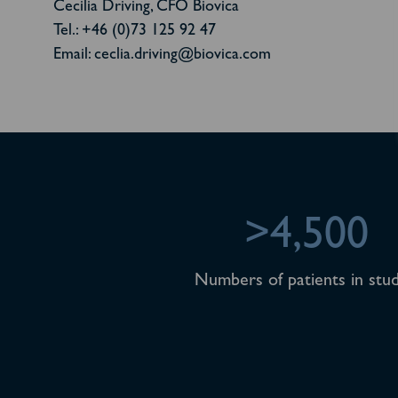
Cecilia Driving, CFO Biovica
Tel.: +46 (0)73 125 92 47
Email: ceclia.driving@biovica.com
>4,500
Numbers of patients in stud