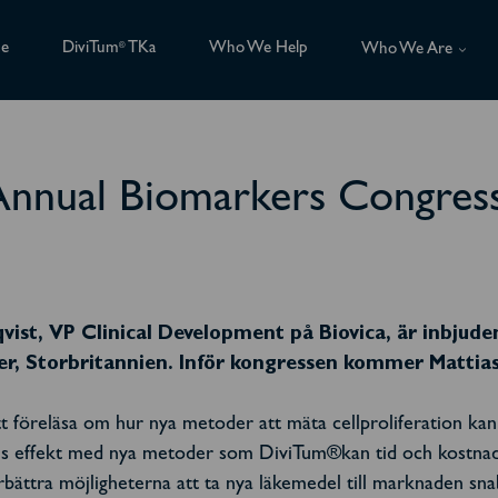
ce
DiviTum
TKa
Who We Help
®
Who We Are
 Annual Biomarkers Congress
ist, VP Clinical Development på Biovica, är inbjude
r, Storbritannien. Inför kongressen kommer Mattias 
t föreläsa om hur nya metoder att mäta cellproliferation ka
s effekt med nya metoder som DiviTum®kan tid och kostnader
förbättra möjligheterna att ta nya läkemedel till marknaden s