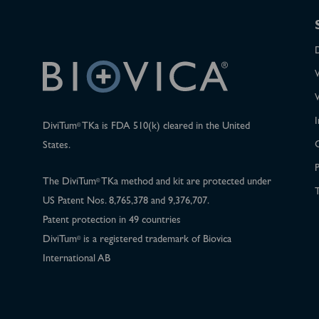
I
DiviTum
TKa is FDA 510(k) cleared in the United
®
States.
P
The DiviTum
TKa method and kit are protected under
®
T
US Patent Nos. 8,765,378 and 9,376,707.
Patent protection in 49 countries
DiviTum
is a registered trademark of Biovica
®
International AB