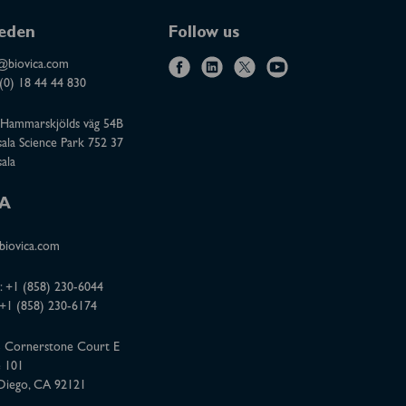
eden
Follow us
@biovica.com
f
l
x
y
(0) 18 44 44 830
a
i
o
Hammarskjölds väg 54B
c
n
u
ala Science Park 752 37
e
k
t
ala
b
e
u
o
d
b
A
o
i
e
iovica.com
k
n
:
+1 (858) 230-6044
 +1 (858) 230-6174
 Cornerstone Court E
e 101
Diego, CA 92121