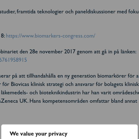
llstudier, framtida teknologier och paneldiskussioner med fo
18:
https://www.biomarkers-congress.com/
webbinariet den 28e november 2017 genom att gå in på länken:
046761958915
erar på att tillhandahålla en ny generation biomarkörer för a
 för Biovicas klinisk strategi och ansvarar för bolagets klin
 läkemedels- och bioteknikindustrin har han varit områdesch
traZeneca UK. Hans kompetensområden omfattar bland annat kl
We value your privacy