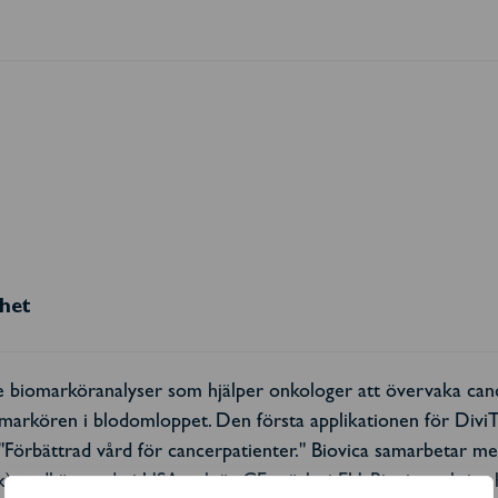
rhet
e biomarköranalyser som hjälper onkologer att övervaka canc
omarkören i blodomloppet. Den första applikationen för Div
: "Förbättrad vård för cancerpatienter." Biovica samarbetar m
k)-godkännande i USA och är CE-märkt i EU. Biovicas aktier