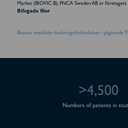
Market (BIOVIC B). FNCA Sweden AB är företagets C
Bifogade filer
Biovica meddelar teckningsförbindelser i pågående
>4,500
Numbers of patients in stud