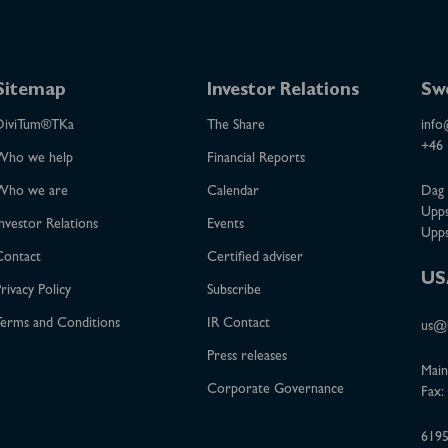
Sitemap
Investor Relations
Sw
DiviTum®TKa
The Share
info
+46 
Who we help
Financial Reports
Who we are
Calendar
Dag 
Upps
nvestor Relations
Events
Upps
Contact
Certified adviser
US
rivacy Policy
Subscribe
erms and Conditions
IR Contact
us@b
Press releases
Main
Corporate Governance
Fax:
6195