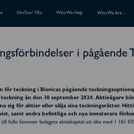
ce
DiviTum
TKa
Who We Help
®
Who We Are
ingsförbindelser i pågåend
 för teckning i Biovicas pågående teckningsoptions
r teckning än den 30 september 2024. Aktieägare bör
 sig för aktier eller sälja sina teckningsrätter. Hitti
t, samt andra befintliga och nya investerare förbun
 till fullo kommer bolagets aktiekapital att öka med 1 161 035