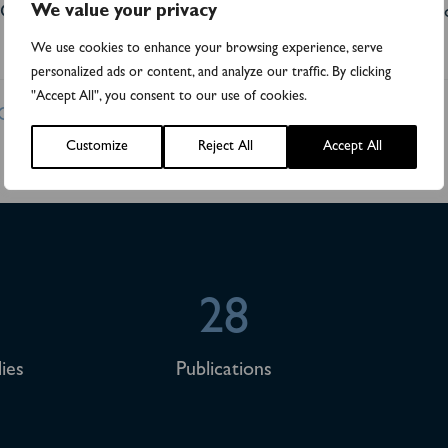
We value your privacy
ertified Adviser. För mer information, besök: www.biovica.
We use cookies to enhance your browsing experience, serve
personalized ads or content, and analyze our traffic. By clicking
"Accept All", you consent to our use of cookies.
 TO3B program
Customize
Reject All
Accept All
28
ies
Publications