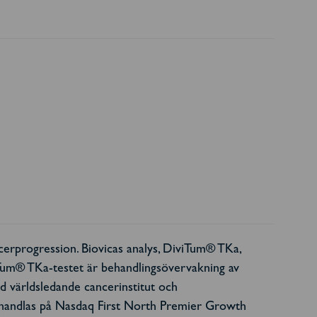
erprogression. Biovicas analys, DiviTum® TKa,
iTum® TKa-testet är behandlingsövervakning av
ed världsledande cancerinstitut och
 handlas på Nasdaq First North Premier Growth