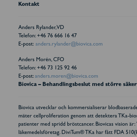
Kontakt
Anders Rylander, VD
Telefon: +46 76 666 16 47
E-post:
anders.rylander@biovica.com
Anders Morén, CFO
Telefon: +46 73 125 92 46
E-post:
anders.moren@biovica.com
Biovica – Behandlingsbeslut med större säke
Biovica utvecklar och kommersialiserar blodbaserad
mäter cellproliferation genom att detektera TKa-bi
patienter med spridd bröstcancer. Biovicas vision är
läkemedelsföretag. DiviTum® TKa har fått FDA 510(