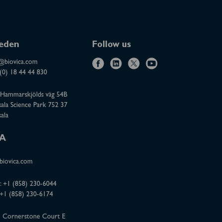
eden
Follow us
@biovica.com
f
l
x
y
(0) 18 44 44 830
a
i
o
Hammarskjölds väg 54B
c
n
u
ala Science Park 752 37
e
k
t
ala
b
e
u
o
d
b
A
o
i
e
iovica.com
k
n
:
+1 (858) 230-6044
 +1 (858) 230-6174
 Cornerstone Court E