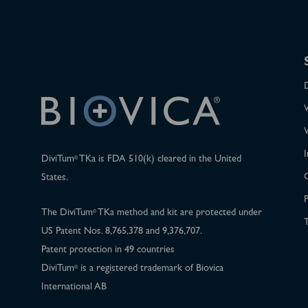
I
DiviTum
TKa is FDA 510(k) cleared in the United
®
States.
P
The DiviTum
TKa method and kit are protected under
®
T
US Patent Nos. 8,765,378 and 9,376,707.
Patent protection in 49 countries
DiviTum
is a registered trademark of Biovica
®
International AB