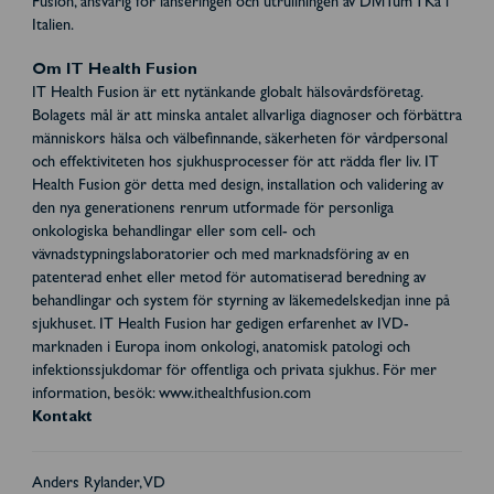
Fusion, ansvarig för lanseringen och utrullningen av DiviTum TKa i
Italien.
Om IT Health Fusion
IT Health Fusion är ett nytänkande globalt hälsovårdsföretag.
Bolagets mål är att minska antalet allvarliga diagnoser och förbättra
människors hälsa och välbefinnande, säkerheten för vårdpersonal
och effektiviteten hos sjukhusprocesser för att rädda fler liv. IT
Health Fusion gör detta med design, installation och validering av
den nya generationens renrum utformade för personliga
onkologiska behandlingar eller som cell- och
vävnadstypningslaboratorier och med marknadsföring av en
patenterad enhet eller metod för automatiserad beredning av
behandlingar och system för styrning av läkemedelskedjan inne på
sjukhuset. IT Health Fusion har gedigen erfarenhet av IVD-
marknaden i Europa inom onkologi, anatomisk patologi och
infektionssjukdomar för offentliga och privata sjukhus. För mer
information, besök: www.ithealthfusion.com
Kontakt
Anders Rylander, VD