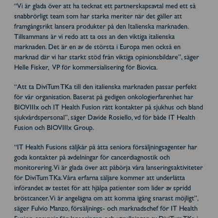
“Vi är glada över att ha tecknat ett partnerskapsavtal med ett så
snabbrörligt team som har starka meriter när det gäller att
framgångsrikt lansera produkter på den Italienska marknaden.
Tillsammans är vi redo att ta oss an den viktiga italienska
marknaden. Det är en av de största i Europa men också en
marknad där vi har starkt stöd från viktiga opinionsbildare”, säger
Helle Fisker, VP för kommersialisering för Biovica.
“Att ta DiviTum TKa till den italienska marknaden passar perfekt
för vår organisation. Baserat på gedigen onkologierfarenhet har
BIOVIIIx och IT Health Fusion rätt kontakter på sjukhus och bland
sjukvårdspersonal”, säger Davide Rosiello, vd för både IT Health
Fusion och BIOVIIIx Group.
“IT Health Fusions säljkår på åtta seniora försäljningsagenter har
goda kontakter på avdelningar för cancerdiagnostik och
monitorering. Vi är glada över att påbörja våra lanseringsaktiviteter
för DiviTum TKa. Våra erfarna säljare kommer att underlätta
införandet av testet för att hjälpa patienter som lider av spridd
bröstcancer. Vi är angelägna om att komma igång snarast möjligt”,
säger Fulvio Manzo, försäljnings- och marknadschef för IT Health