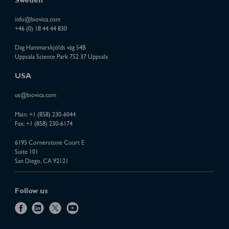
Sweden
info@biovica.com
+46 (0) 18 44 44 830
Dag Hammarskjölds väg 54B
Uppsala Science Park 752 37 Uppsala
USA
us@biovica.com
Main:
+1 (858) 230-6044
Fax: +1 (858) 230-6174
6195 Cornerstone Court E
Suite 101
San Diego, CA 92121
Follow us
f
l
x
y
a
i
o