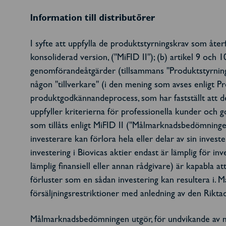
Information till distributörer
I syfte att uppfylla de produktstyrningskrav som åter
konsoliderad version, ("MiFID II"); (b) artikel 9 och
genomförandeåtgärder (tillsammans "Produktstyrningskr
någon "tillverkare" (i den mening som avses enligt Pr
produktgodkännandeprocess, som har fastställt att de
uppfyller kriterierna för professionella kunder och g
som tillåts enligt MiFID II ("Målmarknadsbedömninge
investerare kan förlora hela eller delar av sin invest
investering i Biovicas aktier endast är lämplig för i
lämplig finansiell eller annan rådgivare) är kapabla 
förluster som en sådan investering kan resultera i. 
försäljningsrestriktioner med anledning av den Rikt
Målmarknadsbedömningen utgör, för undvikande av mis