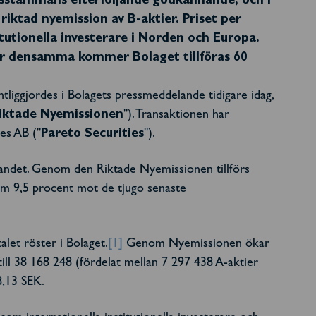
lagsstämmans efterföljande godkännande, och i
iktad nyemission av B-aktier. Priset per
itutionella investerare i Norden och Europa.
r densamma kommer Bolaget tillföras 60
tliggjordes i Bolagets pressmeddelande tidigare idag,
iktade
Nyemissionen
"). Transaktionen har
es AB ("
Pareto Securities
").
arandet. Genom den Riktade Nyemissionen tillförs
 om 9,5 procent mot de tjugo senaste
let röster i Bolaget.
[1]
Genom Nyemissionen ökar
ill 38 168 248 (fördelat mellan 7 297 438 A-aktier
8,13 SEK.