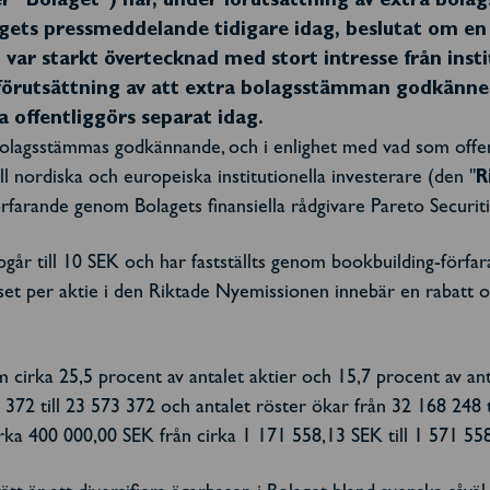
ller "Bolaget") har, under förutsättning av extra bo
gets pressmeddelande tidigare idag, beslutat om en r
n var starkt övertecknad med stort intresse från inst
förutsättning av att extra bolagsstämman godkänne
a offentliggörs separat idag.
ra bolagsstämmas godkännande, och i enlighet med vad som offen
l nordiska och europeiska institutionella investerare (den "
R
rfarande genom Bolagets finansiella rådgivare Pareto Securiti
pgår till 10 SEK och har fastställts genom bookbuilding-förf
iset per aktie i den Riktade Nyemissionen innebär en rabatt
rka 25,5 procent av antalet aktier och 15,7 procent av anta
372 till 23 573 372 och antalet röster ökar från 32 168 248 t
rka 400 000,00 SEK från cirka 1 171 558,13 SEK till 1 571 55