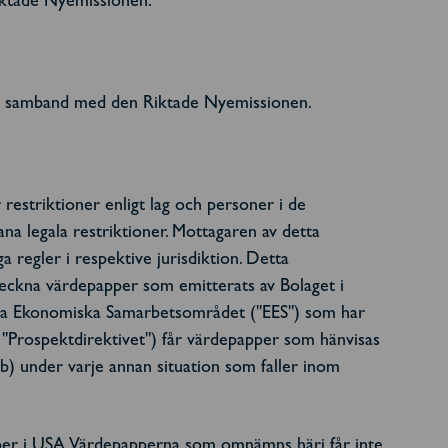
Riktade Nyemissionen.
 i samband med den Riktade Nyemissionen.
 restriktioner enligt lag och personer i de
ana legala restriktioner. Mottagaren av detta
 regler i respektive jurisdiktion. Detta
 teckna värdepapper som emitterats av Bolaget i
eiska Ekonomiska Samarbetsområdet ("EES") som har
"Prospektdirektivet") får värdepapper som hänvisas
r (b) under varje annan situation som faller inom
per i USA. Värdepapperna som omnämns häri får inte