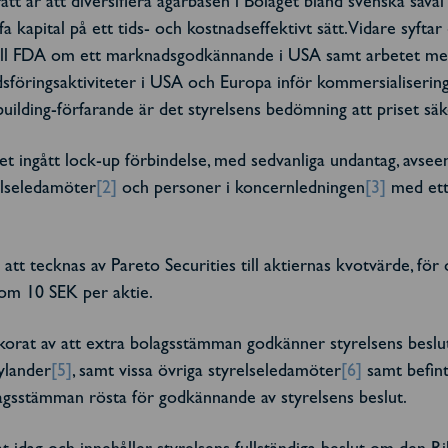
rätt är att diversifiera ägarbasen i Bolaget bland svenska såvä
fa kapital på ett tids- och kostnadseffektivt sätt. Vidare syfta
till FDA om ett marknadsgodkännande i USA samt arbetet med 
dsföringsaktiviteter i USA och Europa inför kommersialiserin
ilding-förfarande är det styrelsens bedömning att priset säk
 ingått lock-up förbindelse, med sedvanliga undantag, avsee
elseledamöter
[2]
och personer i koncernledningen
[3]
med ett 
tecknas av Pareto Securities till aktiernas kvotvärde, för om
s om 10 SEK per aktie.
orat av att extra bolagsstämman godkänner styrelsens besl
ylander
[5]
, samt vissa övriga styrelseledamöter
[6]
samt befint
olagsstämman rösta för godkännande av styrelsens beslut.