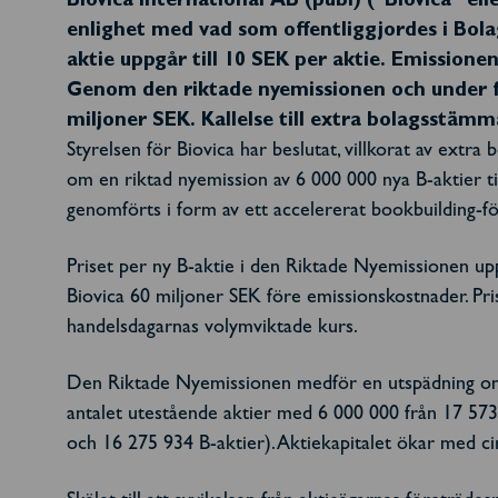
Biovica International AB (publ) ("Biovica" e
enlighet med vad som offentliggjordes i Bola
aktie uppgår till 10 SEK per aktie. Emissione
Genom den riktade nyemissionen och under 
miljoner SEK. Kallelse till extra bolagsstämm
Styrelsen för Biovica har beslutat, villkorat av ext
om en riktad nyemission av 6 000 000 nya B-aktier til
genomförts i form av ett accelererat bookbuilding-fö
Priset per ny B-aktie i den Riktade Nyemissionen up
Biovica 60 miljoner SEK före emissionskostnader. Pr
handelsdagarnas volymviktade kurs.
Den Riktade Nyemissionen medför en utspädning om ci
antalet utestående aktier med 6 000 000 från 17 573 
och 16 275 934 B-aktier). Aktiekapitalet ökar med ci