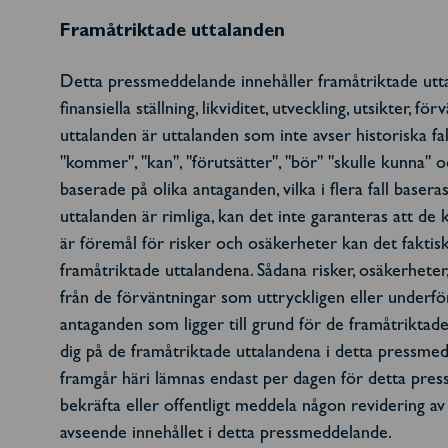
Framåtriktade uttalanden
Detta pressmeddelande innehåller framåtriktade utta
finansiella ställning, likviditet, utveckling, utsikter
uttalanden är uttalanden som inte avser historiska fakt
"kommer", "kan", "förutsätter", "bör" "skulle kunna" o
baserade på olika antaganden, vilka i flera fall base
uttalanden är rimliga, kan det inte garanteras att de
är föremål för risker och osäkerheter kan det faktisk
framåtriktade uttalandena. Sådana risker, osäkerheter
från de förväntningar som uttryckligen eller underfö
antaganden som ligger till grund för de framåtriktad
dig på de framåtriktade uttalandena i detta pressmed
framgår häri lämnas endast per dagen för detta pres
bekräfta eller offentligt meddela någon revidering a
avseende innehållet i detta pressmeddelande.