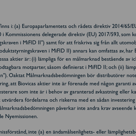
finns i: (a) Europaparlamentets och rådets direktiv 2014/65/E
 10 i Kommissionens delegerade direktiv (EU) 2017/593, som ko
aven i MiFID II") samt för att friskriva sig från allt utomob
oduktstyrningskraven i MiFID II) annars kan omfattas av, har B
ssa aktier är: (i) lämpliga för en målmarknad bestående av i
odtagbara motparter, såsom definierat i MiFID II; och (ii) lämp
n"). Oaktat Målmarknadsbedömningen bör distributörer notera
ering, att Biovicas aktier inte är förenade med någon garanti 
nvesterare som inte är i behov av garanterad avkastning eller
att utvärdera fördelarna och riskerna med en sådan investering 
Målmarknadsbedömningen påverkar inte andra krav avseende kon
ade Nyemissionen.
sförstånd, inte (a) en ändamålsenlighets- eller lämplighetsb