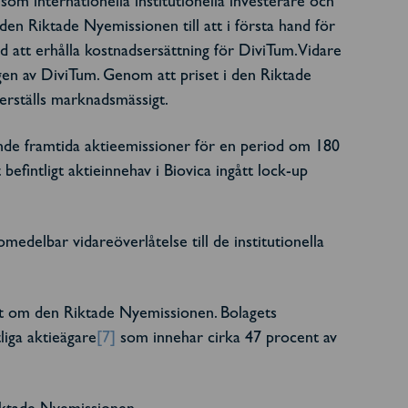
l som internationella institutionella investerare och
r den Riktade Nyemissionen till att i första hand för
att erhålla kostnadsersättning för DiviTum. Vidare
gen av DiviTum. Genom att priset i den Riktade
erställs marknadsmässigt.
nde framtida aktieemissioner för en period om 180
befintligt aktieinnehav i Biovica ingått lock-up
edelbar vidareöverlåtelse till de institutionella
ut om den Riktade Nyemissionen. Bolagets
liga aktieägare
[7]
som innehar cirka 47 procent av