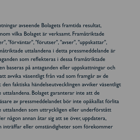
tningar avseende Bolagets framtida resultat,
er inom vilka Bolaget är verksamt. Framåtriktade
, "förväntar", "förutser", "avser", "uppskattar",
framåtriktade uttalandena i detta pressmeddelande är
ntaganden som reflekteras i dessa framåtriktade
nden baseras på antaganden eller uppskattningar och
 att avvika väsentligt från vad som framgår av de
t den faktiska händelseutvecklingen avviker väsentligt
uttalandena. Bolaget garanterar inte att de
äsare av pressmeddelandet bör inte opåkallat förlita
 uttalanden som uttryckligen eller underförstått
r någon annan åtar sig att se över, uppdatera,
som inträffar eller omständigheter som förekommer