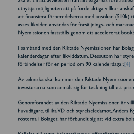
Skälet till att avvikelsen från aktieägarnas företrädes
utnyttja möjligheten att på fördelaktiga villkor anskaf
att finansiera förberedelserna med ansökan (510k) 
avses likviden användas för försäljnings- och markna
Nyemissionen fastställs genom ett accelererat bookbu
I samband med den Riktade Nyemissionen har Bolaget
kalenderdagar efter likviddatum. Dessutom har styr
förbindelser för en period om 90 kalenderdagar.
[4]
Av tekniska skäl kommer den Riktade Nyemissionen att 
investerarna som anmält sig för teckning till ett pri
Genomförandet av den Riktade Nyemissionen är villk
huvudägare, tillika VD och styrelseledamot, Anders R
rösterna i Bolaget, har förbundit sig att vid extra b