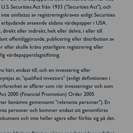
e U.S. Securities Act från 1933 ("Securities Act"), och
m inte omfattas av registreringskraven enligt Securities
gt erbjudande avseende sådana värdepapper i USA.
ekt eller indirekt, helt eller delvis, i eller till
nt offentliggörande, publicering eller distribution av
 eller skulle kräva ytterligare registrering eller
ig värdepapperslagstiftning.
äri, endast till, och en investering eller
tjas av, "qualified investors" (enligt definitionen i
 erfarenhet av affärer som rör investeringar och som
ts Act 2000 (Financial Promotion) Order 2005
personer benämns gemensamt "relevanta personer"). En
levanta personer och kommer endast att genomföras
ument och inte heller agera eller förlita sig på det.