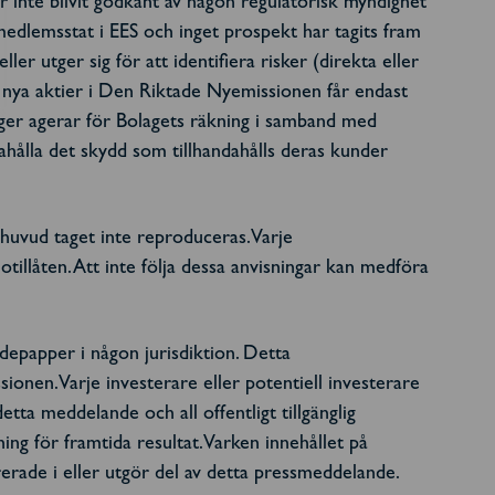
r inte blivit godkänt av någon regulatorisk myndighet
 medlemsstat i EES och inget prospekt har tagits fram
 utger sig för att identifiera risker (direkta eller
na nya aktier i Den Riktade Nyemissionen får endast
anager agerar för Bolagets räkning i samband med
ahålla det skydd som tillhandahålls deras kunder
 huvud taget inte reproduceras. Varje
otillåten. Att inte följa dessa anvisningar kan medföra
depapper i någon jurisdiktion. Detta
nen. Varje investerare eller potentiell investerare
a meddelande och all offentligt tillgänglig
ng för framtida resultat. Varken innehållet på
erade i eller utgör del av detta pressmeddelande.