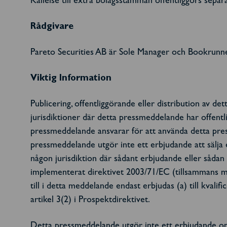
Kallelse till extra bolagsstämman offentliggörs separ
Rådgivare
Pareto Securities AB är Sole Manager och Bookrunn
Viktig Information
Publicering, offentliggörande eller distribution av de
jurisdiktioner där detta pressmeddelande har offentli
pressmeddelande ansvarar för att använda detta press
pressmeddelande utgör inte ett erbjudande att sälja 
någon jurisdiktion där sådant erbjudande eller såda
implementerat direktivet 2003/71/EC (tillsammans me
till i detta meddelande endast erbjudas (a) till kvalif
artikel 3(2) i Prospektdirektivet.
Detta pressmeddelande utgör inte ett erbjudande om