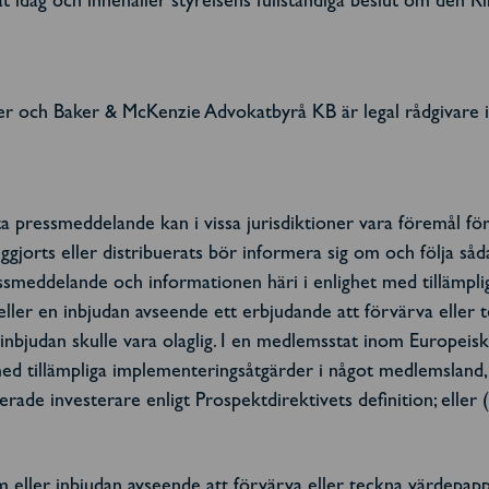
at idag och innehåller styrelsens fullständiga beslut om den 
er och Baker & McKenzie Advokatbyrå KB är legal rådgivare
tta pressmeddelande kan i vissa jurisdiktioner vara föremål för
ggjorts eller distribuerats bör informera sig om och följa såd
meddelande och informationen häri i enlighet med tillämpliga
eller en inbjudan avseende ett erbjudande att förvärva eller
n inbjudan skulle vara olaglig. I en medlemsstat inom Europ
d tillämpliga implementeringsåtgärder i något medlemsland, 
icerade investerare enligt Prospektdirektivets definition; elle
 eller inbjudan avseende att förvärva eller teckna värdepap