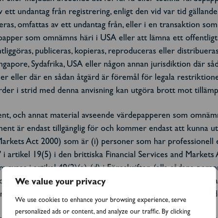
v ett undantag från registrering, enligt den vid var tid gälland
reras, omfattas av ett undantag från, eller i en transaktion so
rdepapper som omnämns häri i USA eller att lämna ett offentli
göras, publiceras, kopieras, reproduceras eller distribueras, dir
gapore, Sydafrika, USA eller någon annan jurisdiktion där såda
r eller där en sådan åtgärd är föremål för legala restriktioner
rder i strid med denna anvisning kan utgöra brott mot tillämpl
ent, och annat material avseende värdepapperen som omnämns h
ment är endast tillgänglig för och kommer endast att kunna utnyt
d Markets Act 2000) som är (i) personer som har professionell
" i artikel 19(5) i den brittiska Financial Services and Marke
 som avses i artikel 49(2)(a)-(d) i Föreskriften (alla sådana 
ddelande avser är i Storbritannien enbart tillgänglig för re
We value your privacy
ta personer ska inte vidta några åtgärder baserat på detta dok
We use cookies to enhance your browsing experience, serve
personalized ads or content, and analyze our traffic. By clicking