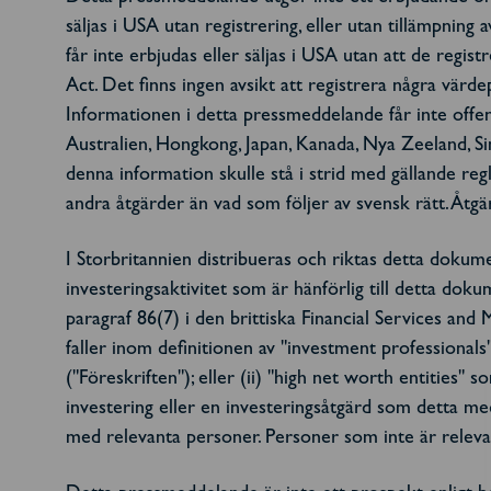
säljas i USA utan registrering, eller utan tillämpning a
får inte erbjudas eller säljas i USA utan att de regist
Act. Det finns ingen avsikt att registrera några vä
Informationen i detta pressmeddelande får inte offentlig
Australien, Hongkong, Japan, Kanada, Nya Zeeland, Sin
denna information skulle stå i strid med gällande regle
andra åtgärder än vad som följer av svensk rätt. Åtgä
I Storbritannien distribueras och riktas detta dokum
investeringsaktivitet som är hänförlig till detta doku
paragraf 86(7) i den brittiska Financial Services an
faller inom definitionen av "investment professionals
("Föreskriften"); eller (ii) "high net worth entities"
investering eller en investeringsåtgärd som detta me
med relevanta personer. Personer som inte är relevan