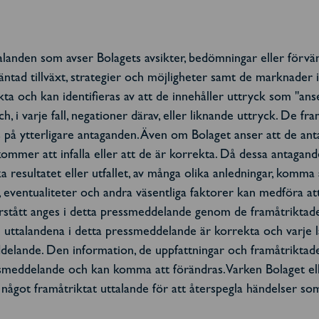
landen som avser Bolagets avsikter, bedömningar eller förvän
, förväntad tillväxt, strategier och möjligheter samt de marknad
a och kan identifieras av att de innehåller uttryck som "anser"
ch, i varje fall, negationer därav, eller liknande uttryck. De 
ras på ytterligare antaganden. Även om Bolaget anser att de a
 kommer att infalla eller att de är korrekta. Då dessa antaga
a resultatet eller utfallet, av många olika anledningar, komma
, eventualiteter och andra väsentliga faktorer kan medföra at
rstått anges i detta pressmeddelande genom de framåtriktade 
e uttalandena i detta pressmeddelande är korrekta och varje l
delande. Den information, de uppfattningar och framåtriktade
smeddelande och kan komma att förändras. Varken Bolaget elle
v något framåtriktat uttalande för att återspegla händelser 