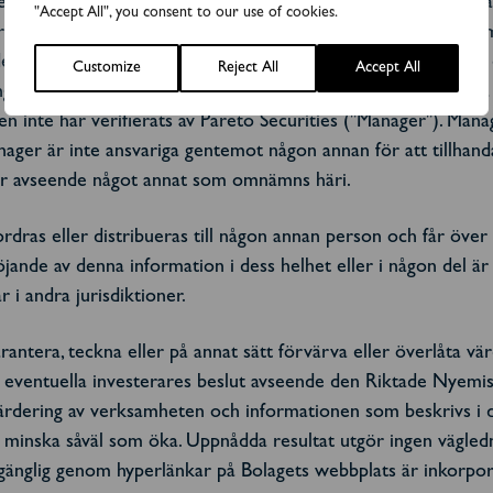
tydelsen i direktiv 2003/71/EG ("Prospektdirektivet") och ha
"Accept All", you consent to our use of cookies.
erbjudande till allmänheten av aktier eller rättigheter i någon
Nyemissionen. Detta pressmeddelande varken identifierar eller
Customize
Reject All
Accept All
 i nya aktier. Ett investeringsbeslut att förvärva eller teck
vilken inte har verifierats av Pareto Securities ("Manager"). M
ager är inte ansvariga gentemot någon annan för att tillhand
ler avseende något annat som omnämns häri.
rdras eller distribueras till någon annan person och får över
öjande av denna information i dess helhet eller i någon del är 
r i andra jurisdiktioner.
antera, teckna eller på annat sätt förvärva eller överlåta vär
entuella investerares beslut avseende den Riktade Nyemissio
dering av verksamheten och informationen som beskrivs i dett
minska såväl som öka. Uppnådda resultat utgör ingen vägledni
lgänglig genom hyperlänkar på Bolagets webbplats är inkorpor