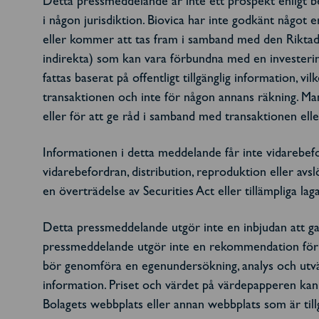
Detta pressmeddelande är inte ett prospekt enligt be
i någon jurisdiktion. Biovica har inte godkänt något 
eller kommer att tas fram i samband med den Riktade 
indirekta) som kan vara förbundna med en investering
fattas baserat på offentligt tillgänglig information, 
transaktionen och inte för någon annans räkning. Man
eller för att ge råd i samband med transaktionen el
Informationen i detta meddelande får inte vidarebefo
vidarebefordran, distribution, reproduktion eller avsl
en överträdelse av Securities Act eller tillämpliga laga
Detta pressmeddelande utgör inte en inbjudan att gar
pressmeddelande utgör inte en rekommendation för ev
bör genomföra en egenundersökning, analys och utvär
information. Priset och värdet på värdepapperen kan 
Bolagets webbplats eller annan webbplats som är til