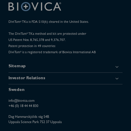
DiviTum
TKa is FDA 510(k) cleared in the United States.
®
The DiviTum
TKa method and kit are protected under
®
US Patent Nos. 8,765,378 and 9,376,707.
Patent protection in 49 countries
DiviTum
is a registered trademark of Biovica International AB
®
Sitemap
Investor Relations
Sweden
info@biovica.com
+46 (0) 18 44 44 830
Dag Hammarskjölds väg 54B
Uppsala Science Park 752 37 Uppsala