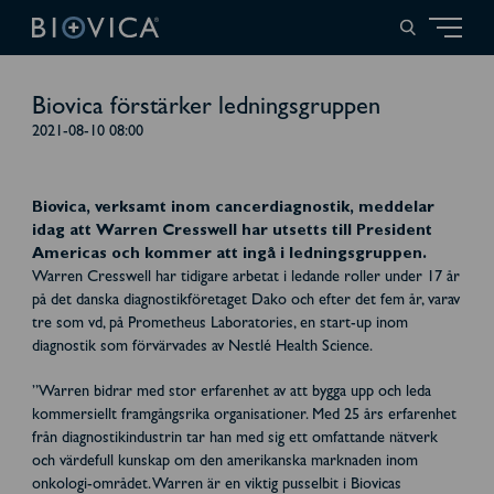
Biovica förstärker ledningsgruppen
2021-08-10 08:00
Biovica, verksamt inom cancerdiagnostik, meddelar
idag att Warren Cresswell har utsetts till President
Americas och kommer att ingå i ledningsgruppen.
Warren Cresswell har tidigare arbetat i ledande roller under 17 år
på det danska diagnostikföretaget Dako och efter det fem år, varav
tre som vd, på Prometheus Laboratories, en start-up inom
diagnostik som förvärvades av Nestlé Health Science.
”Warren bidrar med stor erfarenhet av att bygga upp och leda
kommersiellt framgångsrika organisationer. Med 25 års erfarenhet
från diagnostikindustrin tar han med sig ett omfattande nätverk
och värdefull kunskap om den amerikanska marknaden inom
onkologi-området. Warren är en viktig pusselbit i Biovicas