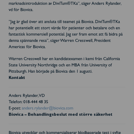
marknadsintroduktion av DiviTum®TKa”, säger Anders Rylander,
vd för Biovica.
”Jag är glad över att ansluta till teamet på Biovica. DiviTum®TKa
har potentiellt ett stort värde för patienter och betalare och en
fantastisk kommersiell potential. Jag ser fram emot att få bidra på
denna spännande resa”, säger Warren Cresswell, President
Americas för Biovica.
Warren Cresswell har en kandidatexamen i kemi från California
State University Northridge och en MBA från University of
Pittsburgh. Han började på Biovica den 1 augusti.
Kontakt
Anders Rylander, VD
Telefon: 018-444 48 35
E-post:
anders.rylander@biovica.com
Biovica – Behandlingsbeslut med större säkerhet
Biovica utvecklar och kommersialiserar blodbaserade test i syfte