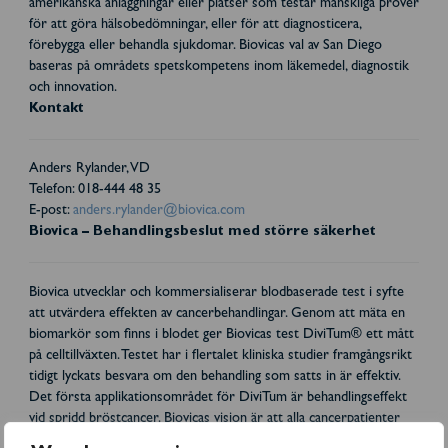
amerikanska anläggningar eller platser som testar mänskliga prover
för att göra hälsobedömningar, eller för att diagnosticera,
förebygga eller behandla sjukdomar. Biovicas val av San Diego
baseras på områdets spetskompetens inom läkemedel, diagnostik
och innovation.
Kontakt
Anders Rylander, VD
Telefon: 018-444 48 35
E-post:
anders.rylander@biovica.com
Biovica – Behandlingsbeslut med större säkerhet
Biovica utvecklar och kommersialiserar blodbaserade test i syfte
att utvärdera effekten av cancerbehandlingar. Genom att mäta en
biomarkör som finns i blodet ger Biovicas test DiviTum® ett mått
på celltillväxten. Testet har i flertalet kliniska studier framgångsrikt
tidigt lyckats besvara om den behandling som satts in är effektiv.
Det första applikationsområdet för DiviTum är behandlingseffekt
vid spridd bröstcancer. Biovicas vision är att alla cancerpatienter
ges en optimal behandling från första dagen. Biovica samarbetar