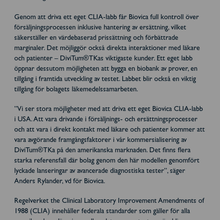
Genom att driva ett eget CLIA-labb får Biovica full kontroll över
försäljningsprocessen inklusive hantering av ersättning, vilket
säkerställer en värdebaserad prissättning och förbättrade
marginaler. Det möjliggör också direkta interaktioner med läkare
och patienter – DiviTum®TKas viktigaste kunder. Ett eget labb
öppnar dessutom möjligheten att bygga en biobank av prover, en
tillgång i framtida utveckling av testet. Labbet blir också en viktig
tillgång för bolagets läkemedelssamarbeten.
”Vi ser stora möjligheter med att driva ett eget Biovica CLIA-labb
i USA. Att vara drivande i försäljnings- och ersättningsprocesser
och att vara i direkt kontakt med läkare och patienter kommer att
vara avgörande framgångsfaktorer i vår kommersialisering av
DiviTum®TKa på den amerikanska marknaden. Det finns flera
starka referensfall där bolag genom den här modellen genomfört
lyckade lanseringar av avancerade diagnostiska tester”, säger
Anders Rylander, vd för Biovica.
Regelverket the Clinical Laboratory Improvement Amendments of
1988 (CLIA) innehåller federala standarder som gäller för alla