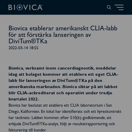
Biovica etablerar amerikanskt CLIA-labb
för att förstärka lanseringen av
DiviTum®TKa
2022-03-14 18:55
Biovica, verksamt inom cancerdiagnostik, meddelar
idag att bolaget kommer att etablera ett eget CLIA-
labb för lanseringen av DiviTum®TKa på den
amerikanska marknaden. Biovica siktar på att labbet
blir CLIA-ackrediterat och operativt under tredje
kvartalet 2022.
Biovica har beslutat att etablera ett CLIA laboratorium i San
Diego, Kalifornien. En lokal har identifierats och ett hyreskontrakt
har tecknats. Labbet kommer, efter 510(k)-godkännande, att
erbjuda DiviTum®TKa-analys, följt av resultatrapportering och
fakturering till kunder.