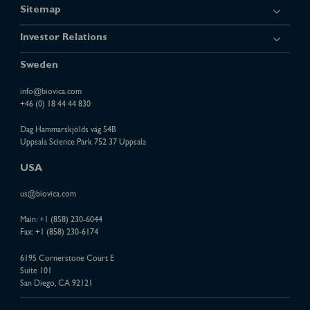
Sitemap
Investor Relations
Sweden
info@biovica.com
+46 (0) 18 44 44 830
Dag Hammarskjölds väg 54B
Uppsala Science Park 752 37 Uppsala
USA
us@biovica.com
Main:
+1 (858) 230-6044
Fax: +1 (858) 230-6174
6195 Cornerstone Court E
Suite 101
San Diego, CA 92121