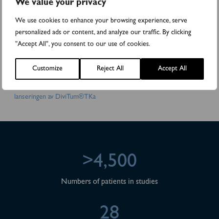
We value your privacy
med världsledande cancerinstitut och läkemedelsbolag. DiviTum är
CE-märkt och registrerat hos svenska Läkemedelsverket. Biovicas
We use cookies to enhance your browsing experience, serve
aktie handlas på Nasdaq First North Growth Market (BIOVIC B).
personalized ads or content, and analyze our traffic. By clicking
FNCA Sweden AB är bolagets Certified Adviser,
info@fnca.se
, 08-
"Accept All", you consent to our use of cookies.
528 00 399. För mer information, besök gärna
www.biovica.com
.
Bifogade filer
Customize
Reject All
Accept All
Biovica etablerar amerikanskt CLIA-labb för att förstärka
lanseringen av DiviTum®TKa
>4,500
Numbers of patients in studies
28