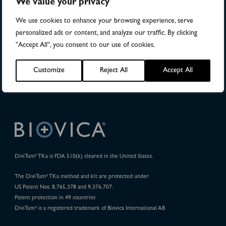
We value your privacy
Publications
We use cookies to enhance your browsing experience, serve
personalized ads or content, and analyze our traffic. By clicking
32
"Accept All", you consent to our use of cookies.
Pharma Projects
Customize
Reject All
Accept All
DiviTum
TKa is FDA 510(k) cleared in the United States.
®
The DiviTum
TKa method and kit are protected under
®
US Patent Nos. 8,765,378 and 9,376,707.
Patent protection in 49 countries
DiviTum
is a registered trademark of Biovica International AB
®