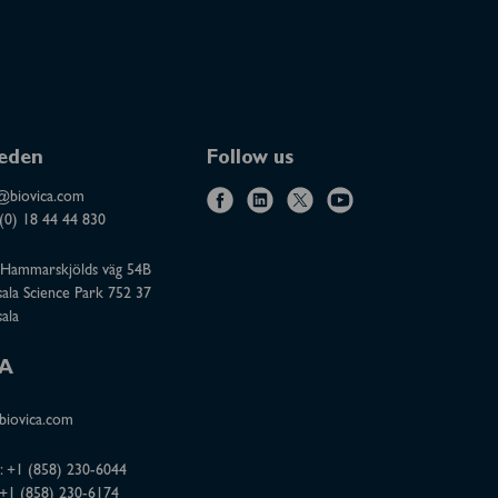
eden
Follow us
@biovica.com
f
l
x
y
(0) 18 44 44 830
a
i
o
Hammarskjölds väg 54B
c
n
u
ala Science Park 752 37
e
k
t
ala
b
e
u
o
d
b
A
o
i
e
iovica.com
k
n
:
+1 (858) 230-6044
 +1 (858) 230-6174