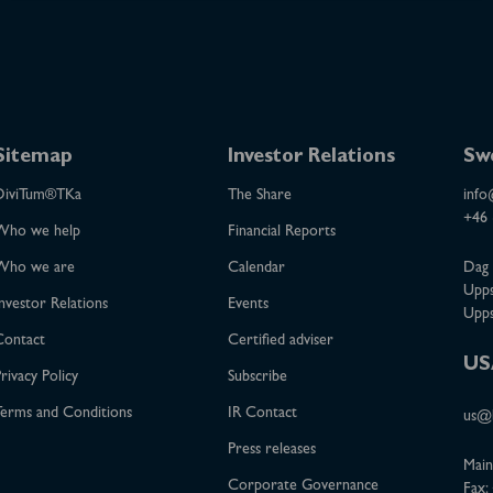
Sitemap
Investor Relations
Sw
DiviTum®TKa
The Share
info
+46 
Who we help
Financial Reports
Who we are
Calendar
Dag 
Upps
nvestor Relations
Events
Upps
Contact
Certified adviser
US
rivacy Policy
Subscribe
erms and Conditions
IR Contact
us@b
Press releases
Main
Corporate Governance
Fax: