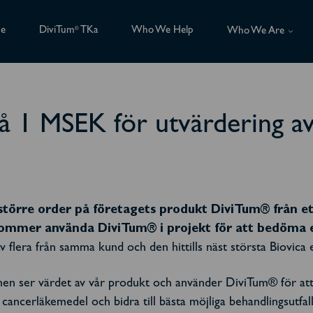
ce
DiviTum
TKa
Who We Help
®
Who We Are
på 1 MSEK för utvärdering a
 större order på företagets produkt DiviTum® från e
ommer använda DiviTum® i projekt för att bedöma e
 flera från samma kund och den hittills näst största Biovica er
hen ser värdet av vår produkt och använder DiviTum® för att 
a cancerläkemedel och bidra till bästa möjliga behandlingsutf