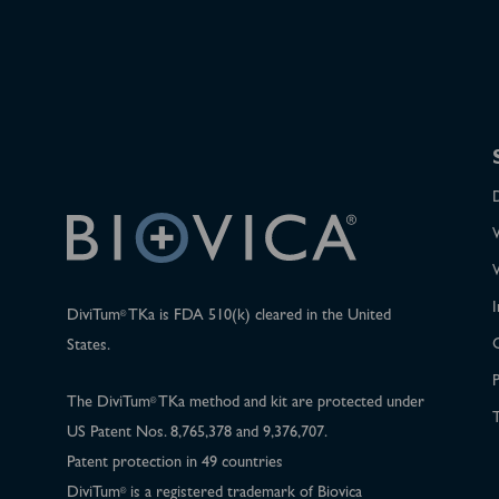
I
DiviTum
TKa is FDA 510(k) cleared in the United
®
States.
P
The DiviTum
TKa method and kit are protected under
®
T
US Patent Nos. 8,765,378 and 9,376,707.
Patent protection in 49 countries
DiviTum
is a registered trademark of Biovica
®