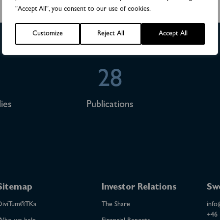
"Accept All", you consent to our use of cookies.
Customize
Reject All
Accept All
28
ies
Publications
Sitemap
Investor Relations
Sw
DiviTum®TKa
The Share
info
+46 