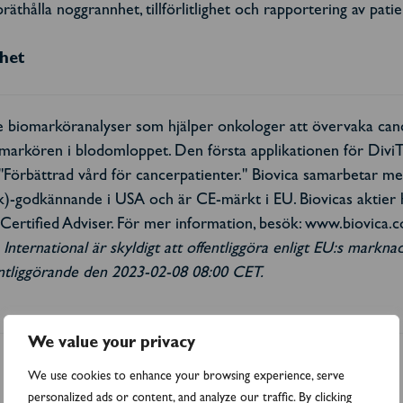
thålla noggrannhet, tillförlitlighet och rapportering av patien
rhet
e biomarköranalyser som hjälper onkologer att övervaka canc
omarkören i blodomloppet. Den första applikationen för Div
: "Förbättrad vård för cancerpatienter." Biovica samarbetar m
k)-godkännande i USA och är CE-märkt i EU. Biovicas aktier
ertified Adviser. För mer information, besök: www.biovica.
nternational är skyldigt att offentliggöra enligt EU:s markn
ntliggörande den 2023-02-08 08:00 CET.
We value your privacy
We use cookies to enhance your browsing experience, serve
personalized ads or content, and analyze our traffic. By clicking