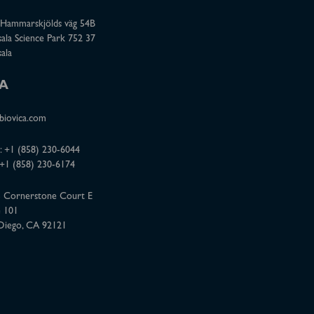
a
i
o
Hammarskjölds väg 54B
c
n
u
ala Science Park 752 37
e
k
t
ala
b
e
u
o
d
b
A
o
i
e
iovica.com
k
n
:
+1 (858) 230-6044
 +1 (858) 230-6174
 Cornerstone Court E
e 101
Diego, CA 92121