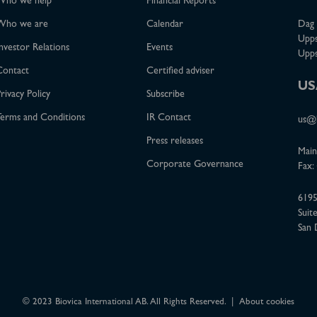
Who we help
Financial Reports
Who we are
Calendar
Dag 
Upps
nvestor Relations
Events
Upps
Contact
Certified adviser
US
rivacy Policy
Subscribe
erms and Conditions
IR Contact
us@b
Press releases
Main
Corporate Governance
Fax:
6195
Suit
San 
© 2023 Biovica International AB. All Rights Reserved.
About cookies