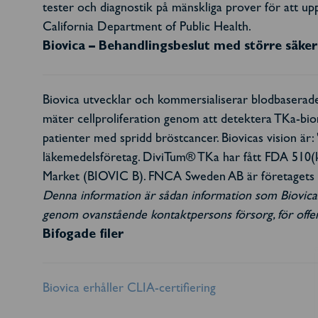
tester och diagnostik på mänskliga prover för att upprä
California Department of Public Health.
Biovica – Behandlingsbeslut med större säke
Biovica utvecklar och kommersialiserar blodbaserad
mäter cellproliferation genom att detektera TKa-bi
patienter med spridd bröstcancer. Biovicas vision är
läkemedelsföretag. DiviTum® TKa har fått FDA 510(
Market (BIOVIC B). FNCA Sweden AB är företagets C
Denna information är sådan information som Biovica I
genom ovanstående kontaktpersons försorg, för offe
Bifogade filer
Biovica erhåller CLIA-certifiering