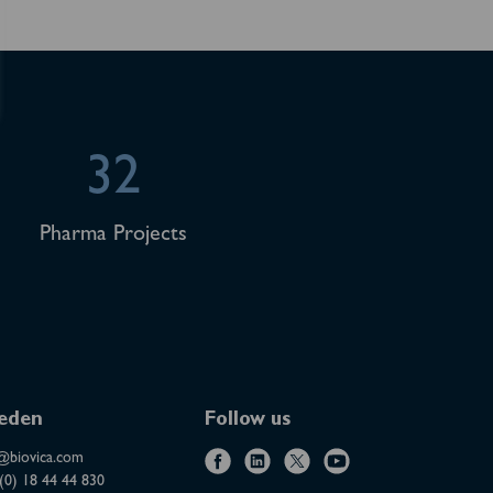
32
Pharma Projects
eden
Follow us
@biovica.com
f
l
x
y
(0) 18 44 44 830