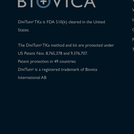
I
DiviTum
TKa is FDA 510(k) cleared in the United
®
States.
P
The DiviTum
TKa method and kit are protected under
®
T
US Patent Nos. 8,765,378 and 9,376,707.
Patent protection in 49 countries
DiviTum
is a registered trademark of Biovica
®
International AB