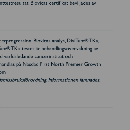
ttestresultat. Biovicas certifikat beviljades av
erprogression. Biovicas analys, DiviTum® TKa,
iTum® TKa-testet är behandlingsövervakning av
ed världsledande cancerinstitut och
 handlas på Nasdaq First North Premier Growth
com
adsmissbruksförordning. Informationen lämnades,