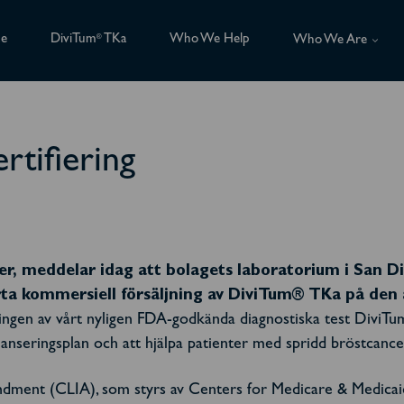
ce
DiviTum
TKa
Who We Help
®
Who We Are
rtifiering
r, meddelar idag att bolagets laboratorium i San Die
starta kommersiell försäljning av DiviTum® TKa på d
eringen av vårt nyligen FDA-godkända diagnostiska test Divi
lanseringsplan och att hjälpa patienter med spridd bröstcanc
ent (CLIA), som styrs av Centers for Medicare & Medicaid 