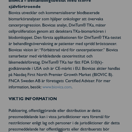
Biovica – Behandlingsbeslut med större
självförtroende
Biovica utvecklar och kommersialiserar blodbaserade
biomarköranalyser som hjälper onkologer att övervaka
cancerprogression. Biovicas analys, DiviTum® TKa, mäter
cellproliferation genom att detektera TKa-biomarkören i
blodomloppet. Den första applikationen för DiviTum® TKa-testet
är behandlingsövervakning av patienter med spridd bröstcancer.
Biovicas vision är: “Förbättrad vård för cancerpatienter.” Biovica
samarbetar med världsledande cancerinstitut och
läkemedelsföretag. DiviTum® TKa har fått FDA 510(k)-
godkännande i USA och är CE-märkt i EU. Biovicas aktier handlas
på Nasdaq First North Premier Growth Market (BIOVIC B).
FNCA Sweden AB är företagets Certified Adviser. För mer
information, besök:
www.biovica.com
.
VIKTIG INFORMATION
Publicering, offentliggörande eller distribution av detta
pressmeddelande kan i vissa jurisdiktioner vara föremål för
restriktioner enligt lag och personer i de jurisdiktioner där detta
pressmeddelande har offentliggjorts eller distribuerats bör