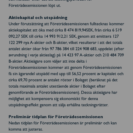
Företrädesemissionen löpt ut.
Aktiekapital och utspädning
Under förutsättning att Företrädesemissionen fulltecknas kommer
aktiekapitalet att öka med cirka 8 474 819,94SEK, från cirka 6 519
092,27 SEK till cirka 14 993 912,21 SEK, genom att emittera 127
122 299 nya A-aktier och B-aktier, vilket resulterar i att det totala
antalet aktier ökar från 97 786 384 till 224 908 683, uppdelat (efter
avrundning i varje aktieslag) på 14 423 97 A-aktier och 210 484 709
B-aktier. Aktieägare som väljer att inte delta i
Företrädesemissionen kommer att genom Företrädesemissionen
få sin ägarandel utspädd med upp till 56,52 procent av kapitalet och
cirka 69,70 procent av antalet röster i Bolaget (beräknat på det
totala maximala antalet utestående aktier i Bolaget efter
genomförande av Företrädesemissionen). Dessa aktieägare har
möjlighet att kompensera sig ekonomiskt för denna
utspädningseffekt genom att sälja erhållna teckningsrätter.
Preliminär tidplan för Företrädesemissionen
Nedan tidplan för Företrädesemissionen är preliminär och kan
komma att justeras.