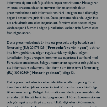
informera sig om och följa sådana legala restriktioner. Mottagaren
av detta pressmeddelande ansvarar för att använda detta
pressmeddelande och informationen häri i enlighet med tillämpliga
regler i respektive jurisdiktion. Detta pressmeddelande utgör inte
ett erbjudande om, eller inbjudan att, förvärva eller teckna några
värdepapper i Biovica i någon jurisdiktion, varken från Biovica eller
från någon annan.
Detta pressmeddelande är inte ett prospekt enligt betydelsen i
förordning (EU) 2017/1129 (“
Prospektförordningen
”) och har
inte blivit godkänt av någon regulatorisk myndighet i någon
jurisdiktion. Inget prospekt kommer att upprättas i samband med
Företrädesemissionen. Bolaget kommer att upprätta och publicera
ett informationsdokument i den form som föreskrivs i förordning
(EU) 2024/2809 (“
Noteringsakten
”) bilaga IX.
Detta pressmeddelande varken identifierar eller utger sig för att
identifiera risker (direkta eller indirekta) som kan vara hänförliga
till en investering i Bolaget. Informationen i detta pressmeddelande
är endast till för att beskriva bakgrunden till Företrädesemissionen
och gör inget anspråk på att vara fullständigt eller uttömmande.