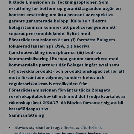
Riktade Emissionen av Teckningsoptioner. Som
ersättning för bottom-up garantiåtaganden utgår en
kontant ersättning om åtta procent av respektive
garants garanterade belopp. Kallelse till extra
bolagsstämman kommer att publiceras genom ett
separat pressmeddelande. Syftet med
Företrädesemissionen är att (i) fortsätta Bolagets
fokuserad lansering i USA, (ii) bedriva
tjänsteutveckling inom pharma, (iii) bedriva
kommersialisering i Europa genom samarbete med
kommersiella partners där Bolaget ingått avtal samt
(iv) utveckla produkt- och produktionskapacitet för att
möte förväntade volymer, kunders behov och
regulatoriska krav. Nettolikviden från
Företrädesemissionen förväntas täcka Bolagets
rörelsekapitalbehov till och med det tredje kvartalet av
räkenskapsåret 2026/27, då Biovica förväntar sig att bli
kassaflödespositivt.
Sammanfattning
Biovicas styrelse har i dag, villkorat av efterföljande