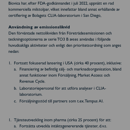
Biovica har, efter FDA-godkännandet i juli 2022, uppnått en rad
kommersiella milstolpar, vilket innefattar bland annat erhållande av
certifiering av Bolagets CLIA-laboratorium i San Diego,
Användning av emissionslikvid
Den förväntade nettolikviden från Företrädesemissionen och
teckningsoptionerna av serie TO3 B avses användas i följande
huvudsakliga aktiviteter och enligt den prioritetsordning som anges
nedan:
Fortsatt fokuserad lansering i USA (cirka 40 procent), inklusive:
Finansiering av befintlig sälj- och marknadsorganisation, bland
annat funktioner inom Försäljning, Market Access och
Revenue Cycle.
Laboratoriepersonal för att utföra analyser i CLIA-
laboratorium.
Försäljningsstöd till partners som t.ex. Tempus AI.
Tjänsteutveckling inom pharma (cirka 25 procent) för att:
Fortsätta utveckla intäktsgenererande tjänster, d.v.s.