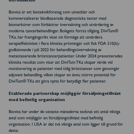
Introduktion
Biovica är ett bioteknikföretag som utvecklar och
kommersialiserar blodbaserade diagnostiska tester med
biomarkörer som förbättrar övervakning och utvärdering av
moderna cancerbehandlingar. Bolagets första tillgång, DiviTum®
TKa, har framgångsrikt visat sin förmåga att utvärdera
terapieffektivitet i flera kliniska prövningar och fick FDA 510(k)-
godkännande i juli 2022 för behandlingsövervakning av
metastaserande bröstcancerpatienter. Under 2024 presenterades
kliniska resultat som visar att DiviTum TKa skapar värde vid
monitorering av patienter med tidig bröstcancer som genomgår
adjuvant behandling, vilket skapar en ännu större potential för
DiviTum® TKa att göra nytta för betydligt fler patienter.
Etablerade partnerskap möjliggör försäljningstillväxt
med befintlig organisation
Biovica har under de senaste månaderna tecknat ett antal viktiga
avtal som möjliggör en försäljningstillväxt med befintlig
organisation. I USA är det två viktiga avtal som ligger till grund för
detta: