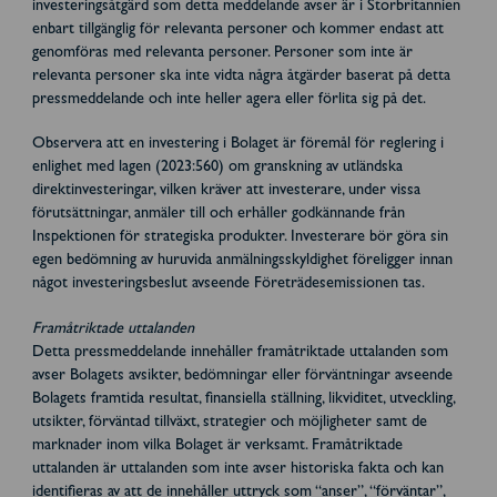
investeringsåtgärd som detta meddelande avser är i Storbritannien
enbart tillgänglig för relevanta personer och kommer endast att
genomföras med relevanta personer. Personer som inte är
relevanta personer ska inte vidta några åtgärder baserat på detta
pressmeddelande och inte heller agera eller förlita sig på det.
Observera att en investering i Bolaget är föremål för reglering i
enlighet med lagen (2023:560) om granskning av utländska
direktinvesteringar, vilken kräver att investerare, under vissa
förutsättningar, anmäler till och erhåller godkännande från
Inspektionen för strategiska produkter. Investerare bör göra sin
egen bedömning av huruvida anmälningsskyldighet föreligger innan
något investeringsbeslut avseende Företrädesemissionen tas.
Framåtriktade uttalanden
Detta pressmeddelande innehåller framåtriktade uttalanden som
avser Bolagets avsikter, bedömningar eller förväntningar avseende
Bolagets framtida resultat, finansiella ställning, likviditet, utveckling,
utsikter, förväntad tillväxt, strategier och möjligheter samt de
marknader inom vilka Bolaget är verksamt. Framåtriktade
uttalanden är uttalanden som inte avser historiska fakta och kan
identifieras av att de innehåller uttryck som “anser”, “förväntar”,