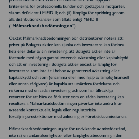
professionella investerare och investerare som uppfyller
kriterierna för professionella kunder och godtagbara motparter,
såsom definierat i MiFID II; och (ii) lämpliga för spridning genom
alla distributionskanaler som tillåts enligt MiFID II
(“
Målmarknadsbedömningen
”).
Oaktat Målmarknadsbedömningen bör distributörer notera att:
priset på Bolagets aktier kan sjunka och investerare kan förlora
hela eller delar av sin investering, att Bolagets aktier inte är
förenade med någon garanti avseende avkastning eller kapitalskydd
och att en investering i Bolagets aktier endast är lämplig för
investerare som inte är i behov av garanterad avkastning eller
kapitalskydd och som (ensamma eller med hjälp av lämplig finansiell
eller annan rådgivare) är kapabla att utvärdera fördelarna och
riskerna med en sådan investering och som har tillräckliga
resurser för att bära de förluster som en sådan investering kan
resultera i. Målmarknadsbedömningen påverkar inte andra krav
avseende kontraktuella, legala eller regulatoriska
försäljningsrestriktioner med anledning av Företrädesemissionen.
Målmarknadsbedömningen utgör, för undvikande av missförstånd,
inte (a) en ändamålsenlighets- eller lämplighetsbedömning i den