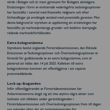
värde i Bolaget och är mest gynnsamt för Bolagets aktieägare.
Ersättningen i form av emitterade vederlagsfria teckningsoptioner
har fastställts i samråd med finansiella rådgivare och efter
förhandlingar på armlängds avstånd med potentiella garanter. Mot
denna bakgrund är styrelsen av uppfattning att ersättningen har
fastställts på marknadsmässiga grunder och bedöms återspegla
rådande marknadsförhållanden.
Extra bolagsstämma
Styrelsens beslut angående Företrädesemissionen, den Riktade
Emissionen av Teckningsoptioner och Överteckningsoptionen är
föremål för godkännande av en extra bolagsstämma, som är
planerad att hållas den 14 juli 2025. Kallelsen till extra
bolagsstämman kommer att offentliggöras i ett separat
pressmeddelande.
Lock up-åtaganden
Inför offentliggörandet av Företrädesemissionen har
Ankarinvesterarna åtagit sig att inte avyttra några aktier som
tecknats och tilldelats under garantiåtaganden i
Företrädesemissionen och Överteckningsoptionen fram till dagen
sex månader efter det att teckningsperioden för