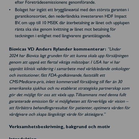
efter Företrädesemissionens genomförande.
Bolaget har ingått ett brygglåneavtal med den största garanten i
garantikonsortiet, den nederländska investeraren HDF Impact
BV, om upp till 10 MSEK där återbetalning av lånet och upplupen
ränta ska ske genom kvittning av lånet mot betalning för
teckningen i enlighet med långivarens garantiåtagande.
Biovicas VD Anders Rylander kommenterar:
”Under
2024 har Biovica lagt grunden för att kunna skala upp försäljningen
genom att uppnå ett flertal viktiga milstolpar. I USA har vi har
uppnått klinisk validering i samarbete med världsledande onkologer
och institutioner, fått FDA-godkännande, fastställt ett
CMS/Medicare-pris, inlett kommersiell försäljning till fler än 30
amerikanska sjukhus och nu etablerat strategiska partnerskap som
gör det möjligt för oss att växla upp. Tillsammans med denna fullt
garanterade emission får vi möjligheten att förverkliga vår vision –
att förbättra behandlingsresultat för patienter, optimera vården för
vårdgivare och skapa långsiktigt värde för aktieägare.”
Verksamhetsbeskrivning, bakgrund och motiv