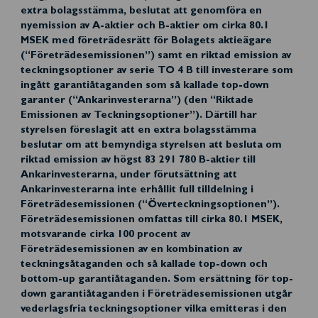
extra bolagsstämma, beslutat att genomföra en
nyemission av A-aktier och B-aktier om cirka 80.1
MSEK med företrädesrätt för Bolagets aktieägare
(“Företrädesemissionen”) samt en riktad emission av
teckningsoptioner av serie TO 4 B till investerare som
ingått garantiåtaganden som så kallade top-down
garanter (“Ankarinvesterarna”) (den “Riktade
Emissionen av Teckningsoptioner”). Därtill har
styrelsen föreslagit att en extra bolagsstämma
beslutar om att bemyndiga styrelsen att besluta om
riktad emission av högst 83 291 780 B-aktier till
Ankarinvesterarna, under förutsättning att
Ankarinvesterarna inte erhållit full tilldelning i
Företrädesemissionen (“Överteckningsoptionen”).
Företrädesemissionen omfattas till cirka 80.1 MSEK,
motsvarande cirka 100 procent av
Företrädesemissionen av en kombination av
teckningsåtaganden och så kallade top-down och
bottom-up garantiåtaganden. Som ersättning för top-
down garantiåtaganden i Företrädesemissionen utgår
vederlagsfria teckningsoptioner vilka emitteras i den