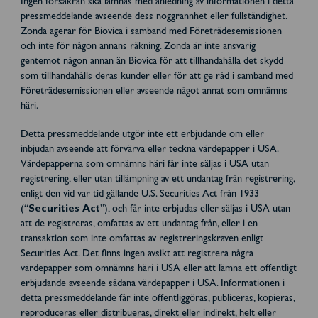
Ingen försäkran ska lämnas med anledning av informationen i detta
pressmeddelande avseende dess noggrannhet eller fullständighet.
Zonda agerar för Biovica i samband med Företrädesemissionen
och inte för någon annans räkning. Zonda är inte ansvarig
gentemot någon annan än Biovica för att tillhandahålla det skydd
som tillhandahålls deras kunder eller för att ge råd i samband med
Företrädesemissionen eller avseende något annat som omnämns
häri.
Detta pressmeddelande utgör inte ett erbjudande om eller
inbjudan avseende att förvärva eller teckna värdepapper i USA.
Värdepapperna som omnämns häri får inte säljas i USA utan
registrering, eller utan tillämpning av ett undantag från registrering,
enligt den vid var tid gällande U.S. Securities Act från 1933
(“
Securities Act
”), och får inte erbjudas eller säljas i USA utan
att de registreras, omfattas av ett undantag från, eller i en
transaktion som inte omfattas av registreringskraven enligt
Securities Act. Det finns ingen avsikt att registrera några
värdepapper som omnämns häri i USA eller att lämna ett offentligt
erbjudande avseende sådana värdepapper i USA. Informationen i
detta pressmeddelande får inte offentliggöras, publiceras, kopieras,
reproduceras eller distribueras, direkt eller indirekt, helt eller