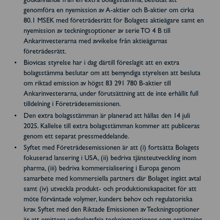
godkännande från en extra bolagsstämma, beslutat att
genomföra en nyemission av A-aktier och B-aktier om cirka
80.1 MSEK med företrädesrätt för Bolagets aktieägare samt en
nyemission av teckningsoptioner av serie TO 4 B till
Ankarinvesterarna med avvikelse från aktieägarnas
företrädesrätt.
Biovicas styrelse har i dag därtill föreslagit att en extra
bolagsstämma beslutar om att bemyndiga styrelsen att besluta
om riktad emission av högst 83 291 780 B-aktier till
Ankarinvesterarna, under förutsättning att de inte erhållit full
tilldelning i Företrädesemissionen.
Den extra bolagsstämman är planerad att hållas den 14 juli
2025. Kallelse till extra bolagsstämman kommer att publiceras
genom ett separat pressmeddelande.
Syftet med Företrädesemissionen är att (i) fortsätta Bolagets
fokuserad lansering i USA, (ii) bedriva tjänsteutveckling inom
pharma, (iii) bedriva kommersialisering i Europa genom
samarbete med kommersiella partners där Bolaget ingått avtal
samt (iv) utveckla produkt- och produktionskapacitet för att
möte förväntade volymer, kunders behov och regulatoriska
krav. Syftet med den Riktade Emissionen av Teckningsoptioner