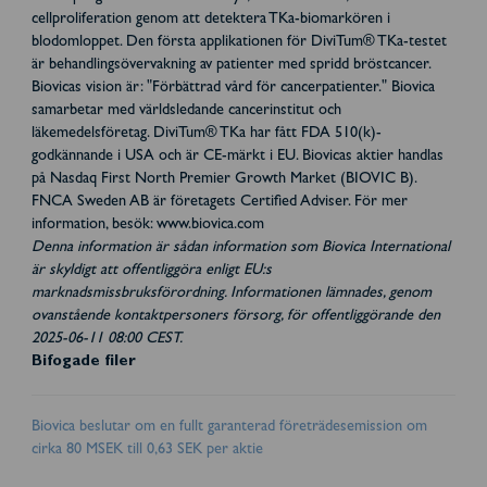
cellproliferation genom att detektera TKa-biomarkören i
blodomloppet. Den första applikationen för DiviTum® TKa-testet
är behandlingsövervakning av patienter med spridd bröstcancer.
Biovicas vision är: "Förbättrad vård för cancerpatienter." Biovica
samarbetar med världsledande cancerinstitut och
läkemedelsföretag. DiviTum® TKa har fått FDA 510(k)-
godkännande i USA och är CE-märkt i EU. Biovicas aktier handlas
på Nasdaq First North Premier Growth Market (BIOVIC B).
FNCA Sweden AB är företagets Certified Adviser. För mer
information, besök: www.biovica.com
Denna information är sådan information som Biovica International
är skyldigt att offentliggöra enligt EU:s
marknadsmissbruksförordning. Informationen lämnades, genom
ovanstående kontaktpersoners försorg, för offentliggörande den
2025-06-11 08:00 CEST.
Bifogade filer
Biovica beslutar om en fullt garanterad företrädesemission om
cirka 80 MSEK till 0,63 SEK per aktie