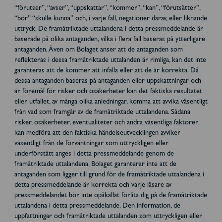
“förutser”, “avser”, “uppskattar”, “kommer”, “kan”, “förutsätter”,
“bör” “skulle kunna” och, i varje fall, negationer därav, eller liknande
uttryck. De framåtriktade uttalandena i detta pressmeddelande är
baserade på olika antaganden, vilka i flera fall baseras på ytterligare
antaganden. Även om Bolaget anser att de antaganden som
reflekteras i dessa framåtriktade uttalanden är rimliga, kan det inte
garanteras att de kommer att infalla eller att de är korrekta. Då
dessa antaganden baseras på antaganden eller uppskattningar och
är föremål för risker och osäkerheter kan det faktiska resultatet
eller utfallet, av många olika anledningar, komma att avvika väsentligt
från vad som framgår av de framåtriktade uttalandena. Sådana
risker, osäkerheter, eventualiteter och andra väsentliga faktorer
kan medföra att den faktiska händelseutvecklingen avviker
väsentligt från de förväntningar som uttryckligen eller
underförstått anges i detta pressmeddelande genom de
framåtriktade uttalandena. Bolaget garanterar inte att de
antaganden som ligger till grund för de framåtriktade uttalandena i
detta pressmeddelande är korrekta och varje läsare av
pressmeddelandet bör inte opåkallat förlita dig på de framåtriktade
uttalandena i detta pressmeddelande. Den information, de
uppfattningar och framåtriktade uttalanden som uttryckligen eller