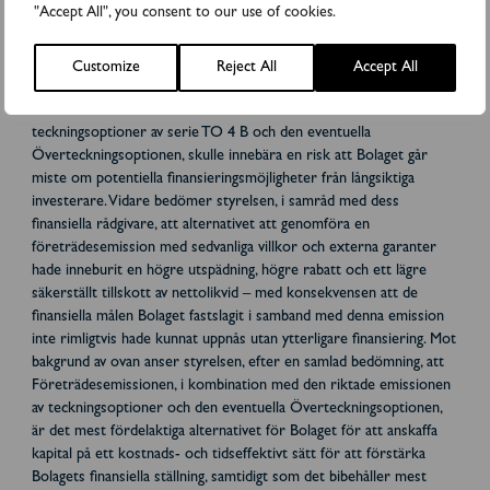
"Accept All", you consent to our use of cookies.
det garanterade beloppet, oavsett om sådan teckning sker inom
ramen för Företrädesemissionen eller, för det fall garanterna inte
får full tilldelning inom ramen för Företrädesemissionen, genom en
Customize
Reject All
Accept All
Överteckningsoption. Styrelsen bedömer att genomförandet av
Företrädesemissionen utan den riktade emissionen av
teckningsoptioner av serie TO 4 B och den eventuella
Överteckningsoptionen, skulle innebära en risk att Bolaget går
miste om potentiella finansieringsmöjligheter från långsiktiga
investerare. Vidare bedömer styrelsen, i samråd med dess
finansiella rådgivare, att alternativet att genomföra en
företrädesemission med sedvanliga villkor och externa garanter
hade inneburit en högre utspädning, högre rabatt och ett lägre
säkerställt tillskott av nettolikvid – med konsekvensen att de
finansiella målen Bolaget fastslagit i samband med denna emission
inte rimligtvis hade kunnat uppnås utan ytterligare finansiering. Mot
bakgrund av ovan anser styrelsen, efter en samlad bedömning, att
Företrädesemissionen, i kombination med den riktade emissionen
av teckningsoptioner och den eventuella Överteckningsoptionen,
är det mest fördelaktiga alternativet för Bolaget för att anskaffa
kapital på ett kostnads- och tidseffektivt sätt för att förstärka
Bolagets finansiella ställning, samtidigt som det bibehåller mest