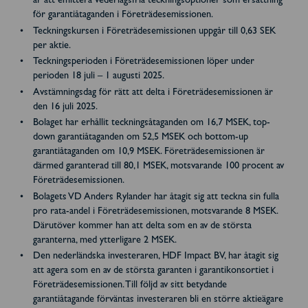
är att emittera vederlagsfria teckningsoptioner som ersättning
för garantiåtaganden i Företrädesemissionen.
Teckningskursen i Företrädesemissionen uppgår till 0,63 SEK
per aktie.
Teckningsperioden i Företrädesemissionen löper under
perioden 18 juli – 1 augusti 2025.
Avstämningsdag för rätt att delta i Företrädesemissionen är
den 16 juli 2025.
Bolaget har erhållit teckningsåtaganden om 16,7 MSEK, top-
down garantiåtaganden om 52,5 MSEK och bottom-up
garantiåtaganden om 10,9 MSEK. Företrädesemissionen är
därmed garanterad till 80,1 MSEK, motsvarande 100 procent av
Företrädesemissionen.
Bolagets VD Anders Rylander har åtagit sig att teckna sin fulla
pro rata-andel i Företrädesemissionen, motsvarande 8 MSEK.
Därutöver kommer han att delta som en av de största
garanterna, med ytterligare 2 MSEK.
Den nederländska investeraren, HDF Impact BV, har åtagit sig
att agera som en av de största garanten i garantikonsortiet i
Företrädesemissionen. Till följd av sitt betydande
garantiåtagande förväntas investeraren bli en större aktieägare