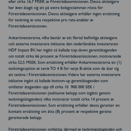
eller cirka 16,7 MSEK av Företrädesemissionen. Dessa aktieägare
har även åtagit sig att på extra bolagsstämman rösta för
Företrädesemissionen. Dessa aktieägare erhåller ingen ersättning
för teckning av sina respektive pro rata-andelar av
Företrädesemissionen.
Ankarinvesterarna, vilka består av ett flertal befintliga aktieägare
och externa investerare inklusive den nederländska investeraren
HDF Impact BV, har ingått så kallade top-down garantiåtaganden
om totalt cirka 66 procent av Företrädesemissionen, motsvarande
cirka 52,5 MSEK. Som ersättning erhåller Ankarinvesterarna en (1)
teckningsoption av serie TO 4 B för varje B-aktie som de åtar sig
att teckna i Företrädesemissionen. Vidare har externa investerare
inklusive ingått så kallade bottom-up garantiåtaganden som
omfattar åtaganden upp till cirka 10 900 000 SEK i
Företrädesemissionen (exklusive belopp som ingåtts genom
teckningsåtaganden) vilka motsvarar totalt cirka 14 procent av
Företrädesemissionen. Som ersättning erhåller dessa garanter en
kontant ersättning om åtta (8) procent av respektive garants
garanterade belopp.
Företrädesemissionen omfattas därmed av teckningsåtaganden och