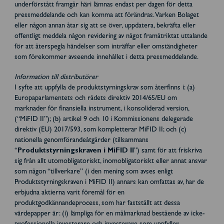
underförstått framgår häri lämnas endast per dagen för detta
pressmeddelande och kan komma att förändras. Varken Bolaget
eller någon annan åtar sig att se över, uppdatera, bekräfta eller
offentligt meddela någon revidering av något framåtriktat uttalande
för att återspegla händelser som inträffar eller omständigheter
som förekommer avseende innehållet i detta pressmeddelande.
Information till distributörer
I syfte att uppfylla de produktstyrningskrav som återfinns i: (a)
Europaparlamentets och rådets direktiv 2014/65/EU om
marknader för finansiella instrument, i konsoliderad version,
(“MiFID II”); (b) artikel 9 och 10 i Kommissionens delegerade
direktiv (EU) 2017/593, som kompletterar MiFID II; och (c)
nationella genomförandeåtgärder (tillsammans
“
Produktstyrningskraven i MiFID II
”) samt för att friskriva
sig från allt utomobligatoriskt, inomobligatoriskt eller annat ansvar
som någon “tillverkare” (i den mening som avses enligt
Produktstyrningskraven i MiFID II) annars kan omfattas av, har de
erbjudna aktierna varit föremål för en
produktgodkännandeprocess, som har fastställt att dessa
värdepapper är: (i) lämpliga för en målmarknad bestående av icke-