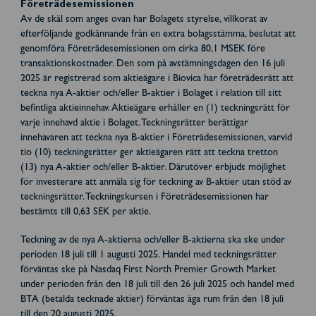
Företrädesemissionen
Av de skäl som anges ovan har Bolagets styrelse, villkorat av
efterföljande godkännande från en extra bolagsstämma, beslutat att
genomföra Företrädesemissionen om cirka 80,1 MSEK före
transaktionskostnader. Den som på avstämningsdagen den 16 juli
2025 är registrerad som aktieägare i Biovica har företrädesrätt att
teckna nya A-aktier och/eller B-aktier i Bolaget i relation till sitt
befintliga aktieinnehav. Aktieägare erhåller en (1) teckningsrätt för
varje innehavd aktie i Bolaget. Teckningsrätter berättigar
innehavaren att teckna nya B-aktier i Företrädesemissionen, varvid
tio (10) teckningsrätter ger aktieägaren rätt att teckna tretton
(13) nya A-aktier och/eller B-aktier. Därutöver erbjuds möjlighet
för investerare att anmäla sig för teckning av B-aktier utan stöd av
teckningsrätter. Teckningskursen i Företrädesemissionen har
bestämts till 0,63 SEK per aktie.
Teckning av de nya A-aktierna och/eller B-aktierna ska ske under
perioden 18 juli till 1 augusti 2025. Handel med teckningsrätter
förväntas ske på Nasdaq First North Premier Growth Market
under perioden från den 18 juli till den 26 juli 2025 och handel med
BTA (betalda tecknade aktier) förväntas äga rum från den 18 juli
till den 20 augusti 2025.