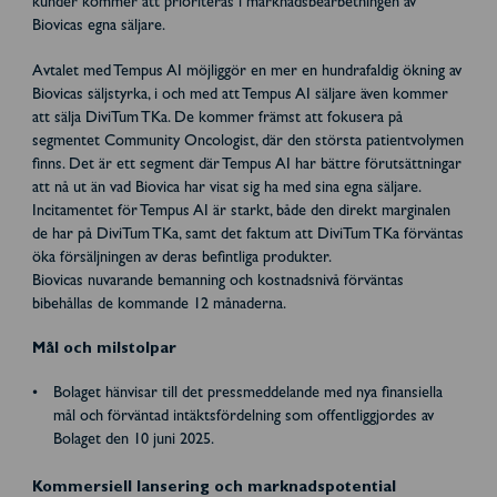
kunder kommer att prioriteras i marknadsbearbetningen av
Biovicas egna säljare.
Avtalet med Tempus AI möjliggör en mer en hundrafaldig ökning av
Biovicas säljstyrka, i och med att Tempus AI säljare även kommer
att sälja DiviTum TKa. De kommer främst att fokusera på
segmentet Community Oncologist, där den största patientvolymen
finns. Det är ett segment där Tempus AI har bättre förutsättningar
att nå ut än vad Biovica har visat sig ha med sina egna säljare.
Incitamentet för Tempus AI är starkt, både den direkt marginalen
de har på DiviTum TKa, samt det faktum att DiviTum TKa förväntas
öka försäljningen av deras befintliga produkter.
Biovicas nuvarande bemanning och kostnadsnivå förväntas
bibehållas de kommande 12 månaderna.
Mål och milstolpar
Bolaget hänvisar till det pressmeddelande med nya finansiella
mål och förväntad intäktsfördelning som offentliggjordes av
Bolaget den 10 juni 2025.
Kommersiell lansering och marknadspotential