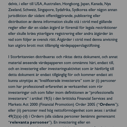
delvis, i eller till USA, Australien, Hongkong, Japan, Kanada, Nya
Zeeland, Schweiz, Singapore, Sydafrika, Sydkorea eller någon annan
jurisdiktion där sådant offentliggörande, publicering eller
distribution av denna information skulle stå i strid med gällande
regler eller där en sådan åtgärd är föremål för legala restriktioner
eller skulle kräva ytterligare registrering eller andra åtgärder än
vad som följer av svensk rätt. Åtgärder i strid med denna anvisning
kan utgöra brott mot tillämplig värdepapperslagstiftning.
I Storbritannien distribueras och riktas detta dokument, och annat
material avseende värdepapperen som omnämns häri, endast till,
och en investering eller investeringsaktivitet som är hänförlig till
detta dokument är endast tillgänglig för och kommer endast att
kunna utnyttjas av, “kvalificerade investerare” som är (i) personer
som har professionell erfarenhet av verksamhet som rör
investeringar och som faller inom definitionen av “professionella
investerare” i artikel 19(5) i den brittiska Financial Services and
Markets Act 2000 (Financial Promotion) Order 2005 (“
Ordern
”);
eller (ii) personer med hög nettoförmögenhet som avses i artikel
49(2)(a)-(d) i Ordern (alla sådana personer benämns gemensamt
“
relevanta personer
”). En investering eller en