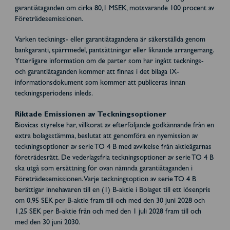
garantiåtaganden om cirka 80,1 MSEK, motsvarande 100 procent av
Företrädesemissionen.
Varken tecknings- eller garantiåtagandena är säkerställda genom
bankgaranti, spärrmedel, pantsättningar eller liknande arrangemang.
Ytterligare information om de parter som har ingått tecknings-
och garantiåtaganden kommer att finnas i det bilaga IX-
informationsdokument som kommer att publiceras innan
teckningsperiodens inleds.
Riktade Emissionen av Teckningsoptioner
Biovicas styrelse har, villkorat av efterföljande godkännande från en
extra bolagsstämma, beslutat att genomföra en nyemission av
teckningsoptioner av serie TO 4 B med avvikelse från aktieägarnas
företrädesrätt. De vederlagsfria teckningsoptioner av serie TO 4 B
ska utgå som ersättning för ovan nämnda garantiåtaganden i
Företrädesemissionen. Varje teckningsoption av serie TO 4 B
berättigar innehavaren till en (1) B-aktie i Bolaget till ett lösenpris
om 0,95 SEK per B-aktie fram till och med den 30 juni 2028 och
1,25 SEK per B-aktie från och med den 1 juli 2028 fram till och
med den 30 juni 2030.