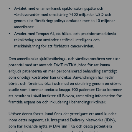
Avtalet med en amerikansk sjukförsäkringsjätte och
vårdleverantör med omsättning >100 miljarder USD och
genom sina försäkringspolicys omfattar mer än 10 miljoner
amerikaner.
Avtalet med Tempus AI, ett hälso- och precisionsmedicinskt
teknikbolag som använder artificiell intelligens och
maskininlärning för att förbättra cancervården.
Den amerikanska sjukförsäkrings- och vårdleverantören ser stor
potential med att använda DiviTum TKA, både för att kunna
erbjuda patienterna en mer personaliserad behandling samtidigt
som onödiga kostnader kan undvikas. Användningen har redan
börjat och förväntas öka i och med en utrullning genom en större
studie som kommer omfatta knappt 900 patienter. Detta kommer
att resultera i såväl intäkter till Biovica, samt viktig information för
framtida expansion och inkludering i behandlingsriktlinjer.
Utöver denna första kund finns det ytterligare ett antal kunder
inom detta segment, s.k. Integrated Delivery Networks (IDN),
som har liknande nytta av DiviTum TKa och dessa potentiella