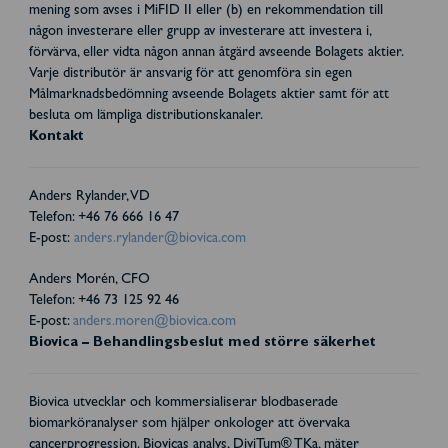
mening som avses i MiFID II eller (b) en rekommendation till
någon investerare eller grupp av investerare att investera i,
förvärva, eller vidta någon annan åtgärd avseende Bolagets aktier.
Varje distributör är ansvarig för att genomföra sin egen
Målmarknadsbedömning avseende Bolagets aktier samt för att
besluta om lämpliga distributionskanaler.
Kontakt
Anders Rylander, VD
Telefon: +46 76 666 16 47
E-post:
anders.rylander@biovica.com
Anders Morén, CFO
Telefon: +46 73 125 92 46
E-post:
anders.moren@biovica.com
Biovica – Behandlingsbeslut med större säkerhet
Biovica utvecklar och kommersialiserar blodbaserade
biomarköranalyser som hjälper onkologer att övervaka
cancerprogression. Biovicas analys, DiviTum® TKa, mäter