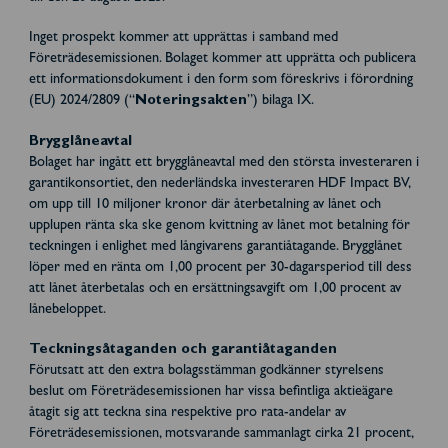
Inget prospekt kommer att upprättas i samband med
Företrädesemissionen. Bolaget kommer att upprätta och publicera
ett informationsdokument i den form som föreskrivs i förordning
(EU) 2024/2809 (“
Noteringsakten
”) bilaga IX.
Brygglåneavtal
Bolaget har ingått ett brygglåneavtal med den största investeraren i
garantikonsortiet, den nederländska investeraren HDF Impact BV,
om upp till 10 miljoner kronor där återbetalning av lånet och
upplupen ränta ska ske genom kvittning av lånet mot betalning för
teckningen i enlighet med långivarens garantiåtagande. Brygglånet
löper med en ränta om 1,00 procent per 30-dagarsperiod till dess
att lånet återbetalas och en ersättningsavgift om 1,00 procent av
lånebeloppet.
Teckningsåtaganden och garantiåtaganden
Förutsatt att den extra bolagsstämman godkänner styrelsens
beslut om Företrädesemissionen har vissa befintliga aktieägare
åtagit sig att teckna sina respektive pro rata-andelar av
Företrädesemissionen, motsvarande sammanlagt cirka 21 procent,