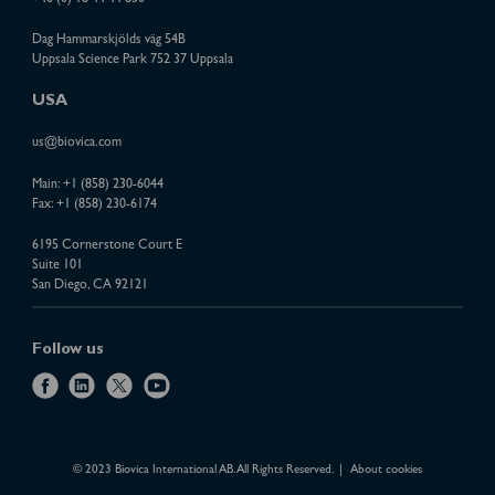
Dag Hammarskjölds väg 54B
Uppsala Science Park 752 37 Uppsala
USA
us@biovica.com
Main:
+1 (858) 230-6044
Fax: +1 (858) 230-6174
6195 Cornerstone Court E
Suite 101
San Diego, CA 92121
Follow us
f
l
x
y
a
i
o
c
n
u
e
k
t
© 2023 Biovica International AB. All Rights Reserved.
About cookies
b
e
u