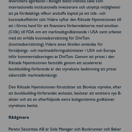
diversifiera ägarbasen i Bolaget bland svenska såväl som
internationella institutionella investerare och utnyttja möjligheten
att på fördelaktiga villkor anskaffa kapital på ett tids- och
kostnadseffektivt sätt. Vidare syftar den Riktade Nyemissionen till
att i första hand för att finansiera förberedelserna med ansökan
(510k) till FDA om ett marknadsgodkännande i USA samt arbetet
med att erhålla kostnadsersättning för DiviTum
(kostnadsersättning). Vidare avses likviden användas för
försäljnings- och marknadsföringsaktiviteter i USA och Europa
inför kommersialiseringen av DiviTum. Genom att priset i den
Riktade Nyemissionen fastställs genom ett accelererat
bookbuilding-förfarande är det styrelsens bedömning att priset
säkerställs marknadsmässigt.
Den Riktade Nyemissionen förutsätter att Biovicas styrelse, efter
att bookbuilding-förfarandet avslutats, beslutar att emittera nya B-
aktier och att en efterföljande extra bolagsstämma godkänner
styrelsens beslut.
Rådgivare
Pareto Securities AB är Sole Manager och Bookrunner och Baker