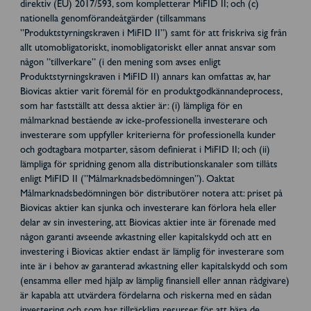
direktiv (EU) 2017/593, som kompletterar MiFID II; och (c)
nationella genomförandeåtgärder (tillsammans
”Produktstyrningskraven i MiFID II”) samt för att friskriva sig från
allt utomobligatoriskt, inomobligatoriskt eller annat ansvar som
någon ”tillverkare” (i den mening som avses enligt
Produktstyrningskraven i MiFID II) annars kan omfattas av, har
Biovicas aktier varit föremål för en produktgodkännandeprocess,
som har fastställt att dessa aktier är: (i) lämpliga för en
målmarknad bestående av icke-professionella investerare och
investerare som uppfyller kriterierna för professionella kunder
och godtagbara motparter, såsom definierat i MiFID II; och (ii)
lämpliga för spridning genom alla distributionskanaler som tillåts
enligt MiFID II (”Målmarknadsbedömningen”). Oaktat
Målmarknadsbedömningen bör distributörer notera att: priset på
Biovicas aktier kan sjunka och investerare kan förlora hela eller
delar av sin investering, att Biovicas aktier inte är förenade med
någon garanti avseende avkastning eller kapitalskydd och att en
investering i Biovicas aktier endast är lämplig för investerare som
inte är i behov av garanterad avkastning eller kapitalskydd och som
(ensamma eller med hjälp av lämplig finansiell eller annan rådgivare)
är kapabla att utvärdera fördelarna och riskerna med en sådan