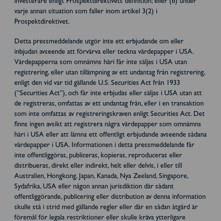
investerare enligt Prospektdirektivets definition; eller (b) under
varje annan situation som faller inom artikel 3(2) i
Prospektdirektivet.
Detta pressmeddelande utgör inte ett erbjudande om eller
inbjudan avseende att förvärva eller teckna värdepapper i USA.
Värdepapperna som omnämns häri får inte säljas i USA utan
registrering, eller utan tillämpning av ett undantag från registrering,
enligt den vid var tid gällande U.S. Securities Act från 1933
(”Securities Act”), och får inte erbjudas eller säljas i USA utan att
de registreras, omfattas av ett undantag från, eller i en transaktion
som inte omfattas av registreringskraven enligt Securities Act. Det
finns ingen avsikt att registrera några värdepapper som omnämns
häri i USA eller att lämna ett offentligt erbjudande avseende sådana
värdepapper i USA. Informationen i detta pressmeddelande får
inte offentliggöras, publiceras, kopieras, reproduceras eller
distribueras, direkt eller indirekt, helt eller delvis, i eller till
Australien, Hongkong, Japan, Kanada, Nya Zeeland, Singapore,
Sydafrika, USA eller någon annan jurisdiktion där sådant
offentliggörande, publicering eller distribution av denna information
skulle stå i strid med gällande regler eller där en sådan åtgärd är
föremål för legala restriktioner eller skulle kräva ytterligare