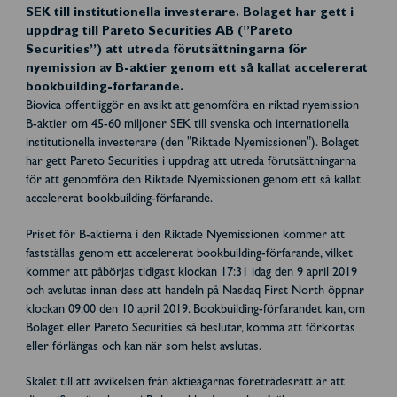
SEK till institutionella investerare. Bolaget har gett i
uppdrag till Pareto Securities AB (”Pareto
Securities”) att utreda förutsättningarna för
nyemission av B-aktier genom ett så kallat accelererat
bookbuilding-förfarande.
Biovica offentliggör en avsikt att genomföra en riktad nyemission
B-aktier om 45-60 miljoner SEK till svenska och internationella
institutionella investerare (den "Riktade Nyemissionen"). Bolaget
har gett Pareto Securities i uppdrag att utreda förutsättningarna
för att genomföra den Riktade Nyemissionen genom ett så kallat
accelererat bookbuilding-förfarande.
Priset för B-aktierna i den Riktade Nyemissionen kommer att
fastställas genom ett accelererat bookbuilding-förfarande, vilket
kommer att påbörjas tidigast klockan 17:31 idag den 9 april 2019
och avslutas innan dess att handeln på Nasdaq First North öppnar
klockan 09:00 den 10 april 2019. Bookbuilding-förfarandet kan, om
Bolaget eller Pareto Securities så beslutar, komma att förkortas
eller förlängas och kan när som helst avslutas.
Skälet till att avvikelsen från aktieägarnas företrädesrätt är att