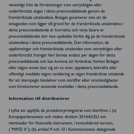
väsentligt från de förväntningar som uttryckligen eller
underförstått anges i detta pressmeddelande genom de
framåtriktade uttalandena. Bolaget garanterar inte att de
antaganden som ligger till grund för de framåtriktade uttalandena i
detta pressmeddelande är korrekta och varje läsare av
pressmeddelandet bör inte opåkallat förlita dig på de framåtriktade
uttalandena i detta pressmeddelande. Den information, de
uppfattningar och framåtriktade uttalanden som uttryckligen eller
underförstått framgår häri lämnas endast per dagen för detta
pressmeddelande och kan komma att förändras. Varken Bolaget
eller någon annan åtar sig att se över, uppdatera, bekräfta eller
offentligt meddela någon revidering av något framåtriktat uttalande
för att återspegla händelser som inträffar eller omständigheter
som förekommer avseende innehållet i detta pressmeddelande.
Information till distributörer
I syfte att uppfylla de produktstyrningskrav som återfinns i: (a)
Europaparlamentets och rådets direktiv 2014/65/EU om
marknader för finansiella instrument, i konsoliderad version,
(”MiFID II”); (b) artikel 9 och 10 i Kommissionens delegerade