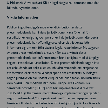
& McKenzie Advokatbyrå KB är legal rådgivare i samband med den
Riktade Nyemissionen.
Viktig Information
Publicering, offentliggörande eller distribution av detta
pressmeddelande kan i vissa jurisdiktioner vara föremål för
restriktioner enligt lag och personer i de jurisdiktioner där detta
pressmeddelande har offentliggjorts eller distribuerats bör
informera sig om och följa sådana legala restriktioner. Mottagaren
av detta pressmeddelande ansvarar för att använda detta
pressmeddelande och informationen häri i enlighet med tillämpliga
regler i respektive jurisdiktion. Detta pressmeddelande utgör inte
ett erbjudande att sälja eller en inbjudan avseende ett erbjudande
att förvärva eller teckna värdepapper som emitterats av Bolaget i
någon jurisdiktion där sådant erbjudande eller sådan inbjudan skulle
vara olaglig. I en medlemsstat inom Europeiska Ekonomiska
Samarbetsområdet (”EES”) som har implementerat direktivet
2003/71/EC (tillsammans med tillämpliga implementeringsåtgärder i
något medlemsland, ”Prospektdirektivet”) får värdepapper som
hänvisas till i detta meddelande endast erbjudas (a) till kvalificerade