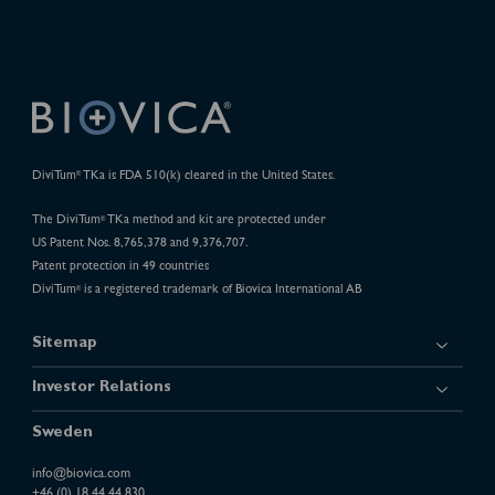
DiviTum
TKa is FDA 510(k) cleared in the United States.
®
The DiviTum
TKa method and kit are protected under
®
US Patent Nos. 8,765,378 and 9,376,707.
Patent protection in 49 countries
DiviTum
is a registered trademark of Biovica International AB
®
Sitemap
Investor Relations
Sweden
info@biovica.com
+46 (0) 18 44 44 830