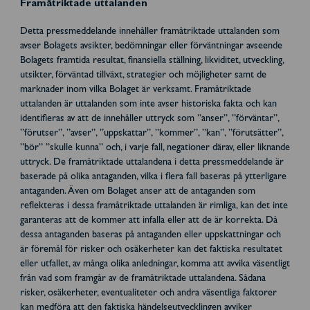
Framåtriktade uttalanden
Detta pressmeddelande innehåller framåtriktade uttalanden som
avser Bolagets avsikter, bedömningar eller förväntningar avseende
Bolagets framtida resultat, finansiella ställning, likviditet, utveckling,
utsikter, förväntad tillväxt, strategier och möjligheter samt de
marknader inom vilka Bolaget är verksamt. Framåtriktade
uttalanden är uttalanden som inte avser historiska fakta och kan
identifieras av att de innehåller uttryck som ”anser”, ”förväntar”,
”förutser”, ”avser”, ”uppskattar”, ”kommer”, ”kan”, ”förutsätter”,
”bör” ”skulle kunna” och, i varje fall, negationer därav, eller liknande
uttryck. De framåtriktade uttalandena i detta pressmeddelande är
baserade på olika antaganden, vilka i flera fall baseras på ytterligare
antaganden. Även om Bolaget anser att de antaganden som
reflekteras i dessa framåtriktade uttalanden är rimliga, kan det inte
garanteras att de kommer att infalla eller att de är korrekta. Då
dessa antaganden baseras på antaganden eller uppskattningar och
är föremål för risker och osäkerheter kan det faktiska resultatet
eller utfallet, av många olika anledningar, komma att avvika väsentligt
från vad som framgår av de framåtriktade uttalandena. Sådana
risker, osäkerheter, eventualiteter och andra väsentliga faktorer
kan medföra att den faktiska händelseutvecklingen avviker