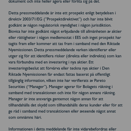
dokument och inte heller agera eller förlita sig på det.
Detta pressmeddelande är inte ett prospekt enligt betydelsen i
direktiv 2003/71/EG (”Prospektdirektivet”) och har inte blivit
godkänt av någon regulatorisk myndighet i någon jurisdiktion.
Biovica har inte godkänt något erbjudande till allmänheten av aktier
eller rättigheter i någon medlemsstat i EES och inget prospekt har
tagits fram eller kommer att tas fram i samband med den Riktade
Nyemissionen. Detta pressmeddelande varken identifierar eller
utger sig för att identifiera risker (direkta eller indirekta) som kan
vara förbundna med en investering i nya aktier. Ett
investeringsbeslut att förvärva eller teckna nya aktier i Den
Riktade Nyemissionen får endast fattas baserat på offentligt
tillgänglig information, vilken inte har verifierats av Pareto
Securities (“Manager”). Manager agerar för Bolagets räkning i
samband med transaktionen och inte för någon annans räkning.
Manager är inte ansvariga gentemot någon annan för att
tillhandahålla det skydd som tillhandahålls deras kunder eller för att
ge råd i samband med transaktionen eller avseende något annat
som omnämns häri.
Informationen i detta meddelande får inte vidarebefordras eller