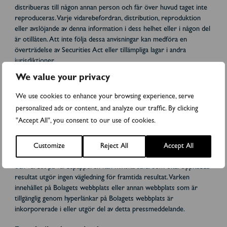
distribueras till någon annan person och får över huvud taget inte
reproduceras. Varje vidarebefordran, distribution, reproduktion
eller avslöjande av denna information i dess helhet eller i någon del
är otillåten. Att inte följa dessa anvisningar kan medföra en
överträdelse av Securities Act eller tillämpliga lagar i andra
jurisdiktioner.
We value your privacy
Detta pressmeddelande utgör inte en inbjudan att garantera,
teckna eller på annat sätt förvärva eller överlåta värdepapper i
We use cookies to enhance your browsing experience, serve
någon jurisdiktion. Detta pressmeddelande utgör inte en
personalized ads or content, and analyze our traffic. By clicking
rekommendation för eventuella investerares beslut avseende den
"Accept All", you consent to our use of cookies.
Riktade Nyemissionen. Varje investerare eller potentiell
investerare bör genomföra en egenundersökning, analys och
utvärdering av verksamheten och informationen som beskrivs i
Customize
Reject All
Accept All
detta meddelande och all offentligt tillgänglig information. Priset
och värdet på värdepapperen kan minska såväl som öka. Uppnådda
resultat utgör ingen vägledning för framtida resultat. Varken
innehållet på Bolagets webbplats eller annan webbplats som är
tillgänglig genom hyperlänkar på Bolagets webbplats är
inkorporerade i eller utgör del av detta pressmeddelande.