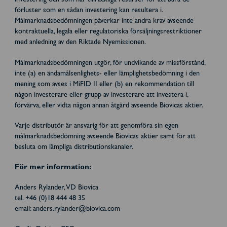
investering och som har tillräckliga resurser för att bära de
förluster som en sådan investering kan resultera i.
Målmarknadsbedömningen påverkar inte andra krav avseende
kontraktuella, legala eller regulatoriska försäljningsrestriktioner
med anledning av den Riktade Nyemissionen.
Målmarknadsbedömningen utgör, för undvikande av missförstånd,
inte (a) en ändamålsenlighets- eller lämplighetsbedömning i den
mening som avses i MiFID II eller (b) en rekommendation till
någon investerare eller grupp av investerare att investera i,
förvärva, eller vidta någon annan åtgärd avseende Biovicas aktier.
Varje distributör är ansvarig för att genomföra sin egen
målmarknadsbedömning avseende Biovicas aktier samt för att
besluta om lämpliga distributionskanaler.
För mer information:
Anders Rylander, VD Biovica
tel. +46 (0)18 444 48 35
email: anders.rylander@biovica.com