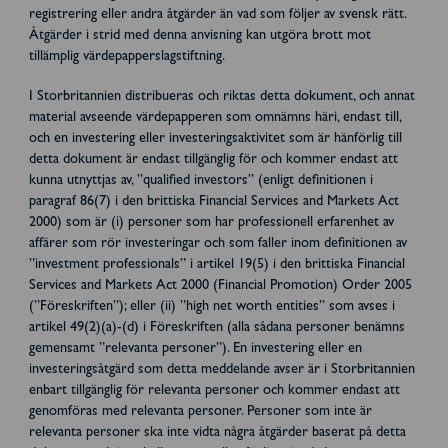
registrering eller andra åtgärder än vad som följer av svensk rätt.
Åtgärder i strid med denna anvisning kan utgöra brott mot
tillämplig värdepapperslagstiftning.
I Storbritannien distribueras och riktas detta dokument, och annat
material avseende värdepapperen som omnämns häri, endast till,
och en investering eller investeringsaktivitet som är hänförlig till
detta dokument är endast tillgänglig för och kommer endast att
kunna utnyttjas av, ”qualified investors” (enligt definitionen i
paragraf 86(7) i den brittiska Financial Services and Markets Act
2000) som är (i) personer som har professionell erfarenhet av
affärer som rör investeringar och som faller inom definitionen av
”investment professionals” i artikel 19(5) i den brittiska Financial
Services and Markets Act 2000 (Financial Promotion) Order 2005
(”Föreskriften”); eller (ii) ”high net worth entities” som avses i
artikel 49(2)(a)-(d) i Föreskriften (alla sådana personer benämns
gemensamt ”relevanta personer”). En investering eller en
investeringsåtgärd som detta meddelande avser är i Storbritannien
enbart tillgänglig för relevanta personer och kommer endast att
genomföras med relevanta personer. Personer som inte är
relevanta personer ska inte vidta några åtgärder baserat på detta