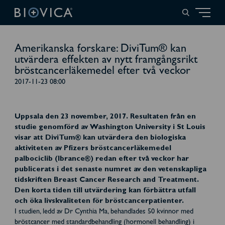
Amerikanska forskare: DiviTum® kan
utvärdera effekten av nytt framgångsrikt
bröstcancerläkemedel efter två veckor
2017-11-23 08:00
Uppsala den 23 november, 2017. Resultaten från en
studie genomförd av Washington University i St Louis
visar att DiviTum® kan utvärdera den biologiska
aktiviteten av Pfizers bröstcancerläkemedel
palbociclib (Ibrance®) redan efter två veckor har
publicerats i det senaste numret av den vetenskapliga
tidskriften Breast Cancer Research and Treatment.
Den korta tiden till utvärdering kan förbättra utfall
och öka livskvaliteten för bröstcancerpatienter.
I studien, ledd av Dr Cynthia Ma, behandlades 50 kvinnor med
bröstcancer med standardbehandling (hormonell behandling) i