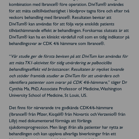
kombination med Ibrance® före operation. DiviTum® användes
för att mäta celltillväxthastighet i blodprov tagna före och efter två
veckors behandling med Ibrance®. Resultaten bevisar att
DiviTum® kan användas för att följa varje enskilds patients
tillväxthämmande effekt av behandlingen. Forskarnas slutsats är att
DiviTum® kan ha en kliniskt värdefull roll som en tidig indikator på
behandlingssvar av CDK 4/6 hämmare som Ibrance®.
“
Vår studie ger de första bevisen på att DiviTum kan användas för
att mäta TK1-aktivitet för tidig utvärdering av palbociclibs
behandlingseffekt vid bröstcancer. Resultaten är mycket lovande
och stöder framtida studier av DiviTum för att utvärdera och
identifiera patienter som svarar på CDK 4/6-hämmare,
” säger Dr
Cynthia Ma, PhD, Associate Professor of Medicine, Washington
University School of Medicine, St Louis, US.
Det finns för närvarande tre godkända CDK4/6-hämmare
(Ibrance® från Pfizer, Kisqali® från Novartis och Verzenio® från
Lilly) med dokumenterad förmåga att förlänga
sjukdomsprogression. Men långt ifrån alla patienter har nytta av
behandlingen och kan uppleva allvarliga biverkningar från ett