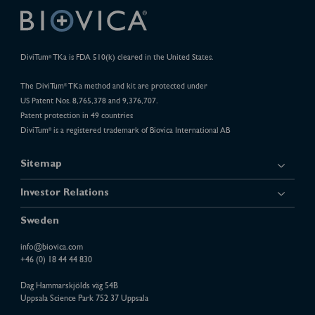
DiviTum
TKa is FDA 510(k) cleared in the United States.
®
The DiviTum
TKa method and kit are protected under
®
US Patent Nos. 8,765,378 and 9,376,707.
Patent protection in 49 countries
DiviTum
is a registered trademark of Biovica International AB
®
Sitemap
Investor Relations
Sweden
info@biovica.com
+46 (0) 18 44 44 830
Dag Hammarskjölds väg 54B
Uppsala Science Park 752 37 Uppsala