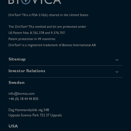
DiviTum
TKa is FDA 510(k) cleared in the United States.
®
The DiviTum
TKa method and kit are protected under
®
US Patent Nos. 8,765,378 and 9,376,707.
Patent protection in 49 countries
DiviTum
is a registered trademark of Biovica International AB
®
Sitemap
Investor Relations
Sweden
info@biovica.com
+46 (0) 18 44 44 830
Dag Hammarskjölds väg 54B
Uppsala Science Park 752 37 Uppsala
USA